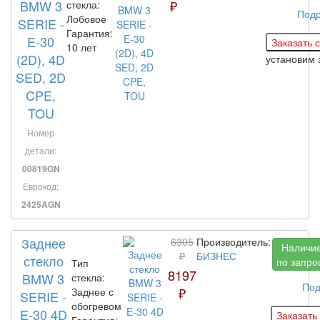
BMW 3
₽
стекла:
Под
Лобовое
SERIE -
Гарантия:
E-30
10 лет
(2D), 4D
установим 
SED, 2D
CPE,
TOU
Номер
детали:
00819GN
Еврокод:
2425AGN
Заднее
6305
Производитель:
Наличи
₽
БИЗНЕС
стекло
по запро
Тип
8197
BMW 3
стекла:
Под
₽
Заднее с
SERIE -
обогревом
E-30 4D
Гарантия: