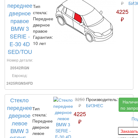
₽
БИЗ
переднее
Тип
4225
дверное
стекла:
₽
Переднее
правое
дверное
BMW 3
правое
SERIE -
Гарантия:
E-30 4D
10 лет
SED/TOU
Номер детали:
20542RGN
Еврокод:
2425RGNS4FD
Стекло
3250
Производитель:
Наличи
₽
БИЗНЕС
переднее
по запр
Тип
4225
дверное
стекла:
По
₽
Переднее
левое
дверное
BMW 3
левое
установи