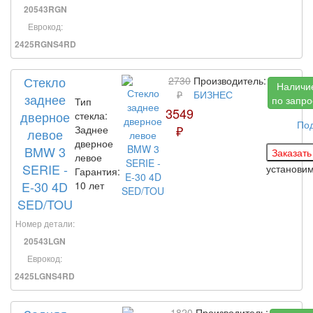
20543RGN
Еврокод:
2425RGNS4RD
Стекло
2730
Производитель:
Наличи
₽
БИЗНЕС
заднее
по запро
Тип
3549
дверное
стекла:
По
₽
Заднее
левое
дверное
BMW 3
левое
SERIE -
установи
Гарантия:
E-30 4D
10 лет
SED/TOU
Номер детали:
20543LGN
Еврокод:
2425LGNS4RD
1820
Производитель: