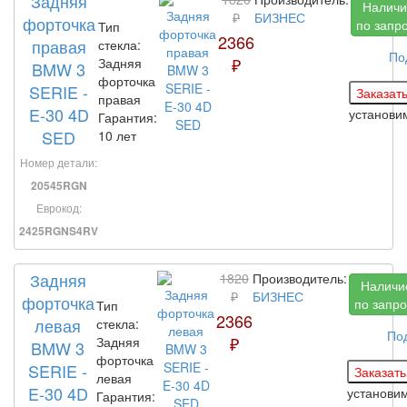
Задняя
Наличи
₽
БИЗНЕС
форточка
по запр
Тип
2366
правая
стекла:
По
₽
Задняя
BMW 3
форточка
SERIE -
правая
E-30 4D
установ
Гарантия:
SED
10 лет
Номер детали:
20545RGN
Еврокод:
2425RGNS4RV
Задняя
1820
Производитель:
Наличи
₽
БИЗНЕС
форточка
по запро
Тип
2366
левая
стекла:
По
₽
Задняя
BMW 3
форточка
SERIE -
левая
E-30 4D
установи
Гарантия: