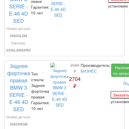
левое
SERIE -
установим
Гарантия:
E-46 4D
10 лет
SED
Номер детали:
20603LGN
Еврокод:
2436LGNS4RD
Задняя
2080
Производитель:
Наличи
₽
БИЗНЕС
форточка
по запр
Тип
2704
правая
стекла:
По
₽
Задняя
BMW 3
форточка
SERIE -
правая
E-46 4D
установ
Гарантия:
SED
10 лет
Номер детали:
20605RGN