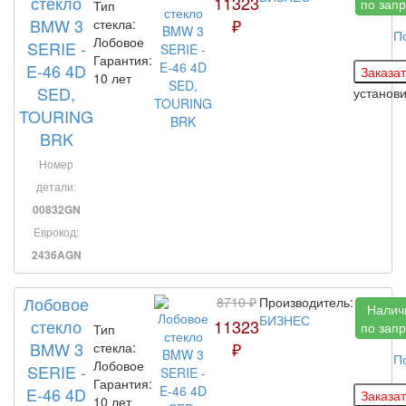
стекло
11323
по запр
Тип
BMW 3
₽
стекла:
П
Лобовое
SERIE -
Гарантия:
E-46 4D
10 лет
SED,
установ
TOURING
BRK
Номер
детали:
00832GN
Еврокод:
2436AGN
Лобовое
8710 ₽
Производитель:
Налич
БИЗНЕС
стекло
11323
по запр
Тип
BMW 3
₽
стекла:
П
Лобовое
SERIE -
Гарантия:
E-46 4D
10 лет