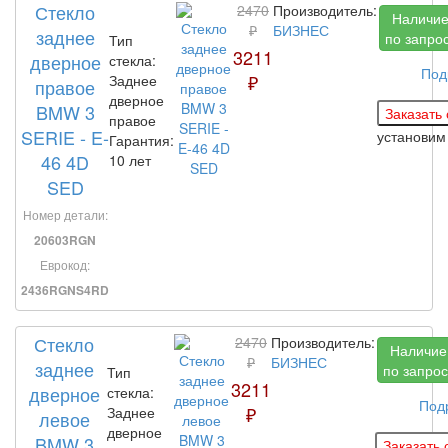
Стекло
2470
Производитель:
Наличи
₽
БИЗНЕС
заднее
по запро
Тип
3211
дверное
стекла:
Под
₽
Заднее
правое
дверное
BMW 3
правое
SERIE - E-
установи
Гарантия:
46 4D
10 лет
SED
Номер детали:
20603RGN
Еврокод:
2436RGNS4RD
Стекло
2470
Производитель:
Наличие
₽
БИЗНЕС
заднее
по запрос
Тип
3211
дверное
стекла:
Под
₽
Заднее
левое
дверное
BMW 3