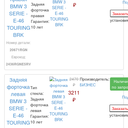
По
₽
Задняя
BMW 3
форточка
SERIE -
правая
E-46
установ
Гарантия:
TOURING
10 лет
BRK
Номер детали:
20671RGN
Еврокод:
2436RGNE5RV
Задняя
2470
Производитель:
Наличи
₽
БИЗНЕС
форточка
по запр
Тип
3211
левая
стекла:
По
₽
Задняя
BMW 3
форточка
SERIE -
левая
E-46
установи
Гарантия:
TOURING
10 лет