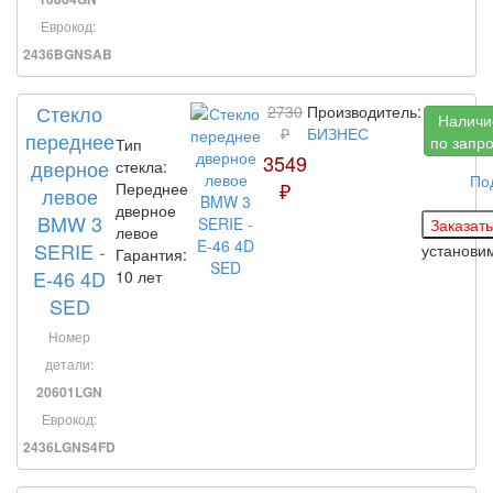
Еврокод:
2436BGNSAB
Стекло
2730
Производитель:
Наличи
₽
БИЗНЕС
переднее
по запр
Тип
3549
дверное
стекла:
По
₽
Переднее
левое
дверное
BMW 3
левое
SERIE -
установи
Гарантия:
E-46 4D
10 лет
SED
Номер
детали:
20601LGN
Еврокод:
2436LGNS4FD