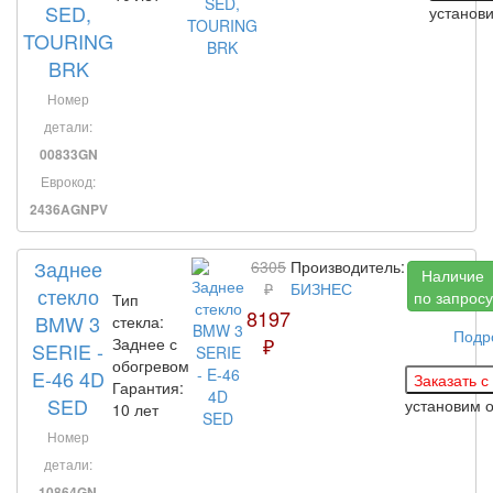
SED,
установ
TOURING
BRK
Номер
детали:
00833GN
Еврокод:
2436AGNPV
Заднее
6305
Производитель:
Наличие
₽
БИЗНЕС
стекло
по запросу
Тип
8197
BMW 3
стекла:
Подр
₽
Заднее с
SERIE -
обогревом
E-46 4D
Гарантия:
SED
установим
10 лет
Номер
детали:
10864GN