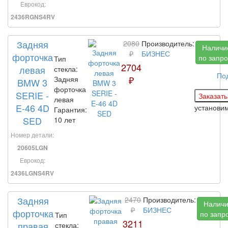
Еврокод:
2436RGNS4RV
Задняя
2080
Производитель:
Наличи
₽
БИЗНЕС
форточка
по запро
Тип
2704
левая
стекла:
По
₽
Задняя
BMW 3
форточка
SERIE -
левая
E-46 4D
установи
Гарантия:
SED
10 лет
Номер детали:
20605LGN
Еврокод:
2436LGNS4RV
Задняя
2470
Производитель:
Налич
₽
БИЗНЕС
форточка
по запр
Тип
3211
правая
стекла: