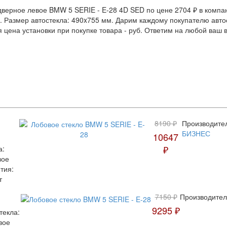
верное левое BMW 5 SERIE - E-28 4D SED по цене 2704 ₽ в компан
88. Размер автостекла: 490x755 мм. Дарим каждому покупателю ав
я цена установки при покупке товара -
руб. Ответим на любой ваш 
8190 ₽
Производите
БИЗНЕС
10647
₽
а:
вое
тия:
т
7150 ₽
Производител
9295 ₽
текла:
вое