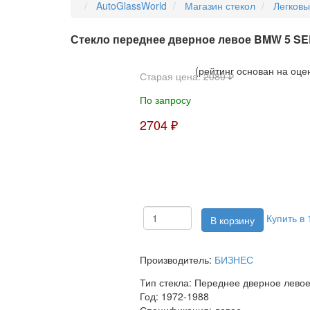
AutoGlassWorld
Магазин стекол
Легков
Стекло переднее дверное левое BMW 5 SER
(рейтинг основан на оце
Старая цена:
2080 ₽
По запросу
2704 ₽
Купить в 
Производитель:
БИЗНЕС
Тип стекла:
Переднее дверное лево
Год:
1972-1988
Спецификация:
левое