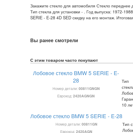
Закажите стекло для автомобиля Стекло переднее д
Тип стекла для установки -
. Год выпуска: 1972-19
SERIE - E-28 4D SED скидку на его монтаж. Итогова
Вы ранее смотрели
С этим товаром часто покупают
Лобовое стекло BMW 5 SERIE - E-
28
Тип
стекл
Номер детали:
00811GNGN
Лобо
Еврокод:
2420AGNGN
Гаран
10 ле
Лобовое стекло BMW 5 SERIE - E-28
Тип с
Номер детали:
00811GN
Лобо
Еврокод:
2420AGN