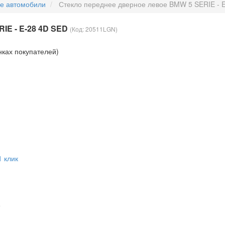
ые автомобили
Стекло переднее дверное левое BMW 5 SERIE - 
IE - E-28 4D SED
(Код:
20511LGN
)
нках покупателей)
1 клик
е