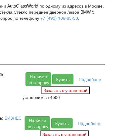
ии AutoGlassWorld по одному из адресов в Москве.
тостекла Стекло переднее дверное левое BMW 5
вопрос по телефону
+7 (495) 106-63-30
.
ль:
Наличие
Купить
Подробнее
по запросу
установим за
4500
ь:
БИЗНЕС
Наличие
Купить
Подробнее
по запросу