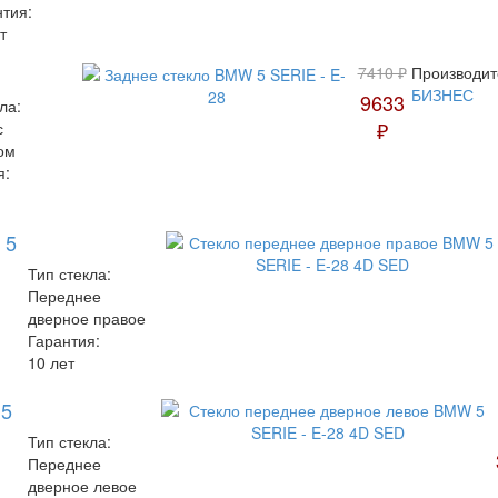
нтия:
т
7410 ₽
Производит
БИЗНЕС
9633
ла:
₽
с
ом
я:
 5
Тип стекла:
Переднее
дверное правое
Гарантия:
10 лет
 5
Тип стекла:
Переднее
дверное левое