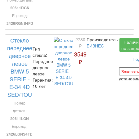
20611RGN
Еврокод:
2426RGNS4FD
Стекло
2730
Производитель:
Наличи
₽
БИЗНЕС
переднее
по запр
Тип
3549
дверное
стекла:
По
₽
Переднее
левое
дверное
BMW 5
левое
SERIE -
установи
Гарантия:
E-34 4D
10 лет
SED/TOU
Номер
детали:
20611LGN
Еврокод:
2426LGNS4FD