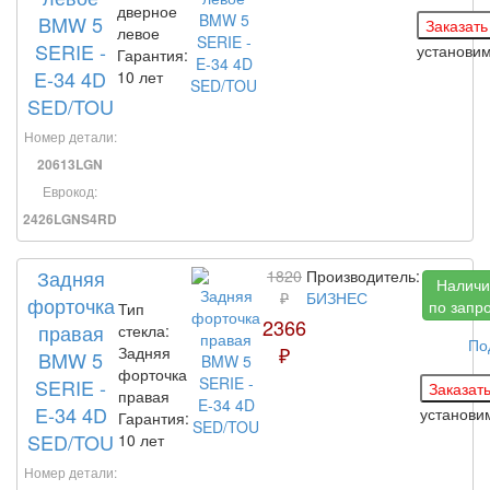
дверное
BMW 5
левое
SERIE -
установи
Гарантия:
E-34 4D
10 лет
SED/TOU
Номер детали:
20613LGN
Еврокод:
2426LGNS4RD
Задняя
1820
Производитель:
Наличи
₽
БИЗНЕС
форточка
по запр
Тип
2366
правая
стекла:
По
₽
Задняя
BMW 5
форточка
SERIE -
правая
E-34 4D
установ
Гарантия:
SED/TOU
10 лет
Номер детали: