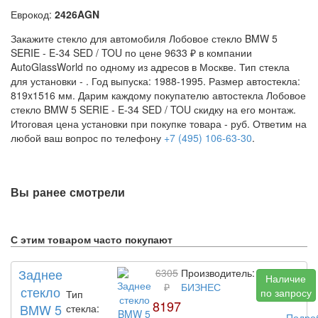
Еврокод:
2426AGN
Закажите стекло для автомобиля Лобовое стекло BMW 5
SERIE - E-34 SED / TOU по цене 9633 ₽ в компании
AutoGlassWorld по одному из адресов в Москве. Тип стекла
для установки -
. Год выпуска: 1988-1995. Размер автостекла:
819x1516 мм. Дарим каждому покупателю автостекла Лобовое
стекло BMW 5 SERIE - E-34 SED / TOU скидку на его монтаж.
Итоговая цена установки при покупке товара -
руб. Ответим на
любой ваш вопрос по телефону
+7 (495) 106-63-30
.
Вы ранее смотрели
С этим товаром часто покупают
Заднее
6305
Производитель:
Наличие
₽
БИЗНЕС
стекло
по запросу
Тип
8197
BMW 5
стекла:
Подро