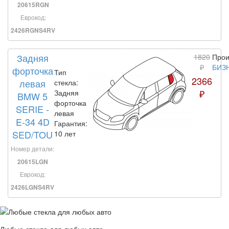
20615RGN
Еврокод:
2426RGNS4RV
Задняя
1820
Прои
₽
БИЗ
форточка
Тип
2366
левая
стекла:
₽
Задняя
BMW 5
форточка
SERIE -
левая
E-34 4D
Гарантия:
SED/TOU
10 лет
Номер детали:
20615LGN
Еврокод:
2426LGNS4RV