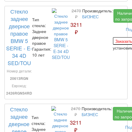
Стекло
2470
Производитель:
Наличи
₽
БИЗНЕС
заднее
по запр
Тип
3211
дверное
стекла:
По
₽
Заднее
правое
дверное
BMW 5
правое
SERIE - E-
установи
Гарантия:
34 4D
10 лет
SED/TOU
Номер детали:
20613RGN
Еврокод:
2426RGNS4RD
Стекло
2470
Производитель:
Наличи
₽
БИЗНЕС
заднее
по запро
Тип
3211
дверное
стекла:
По
₽
Заднее
левое