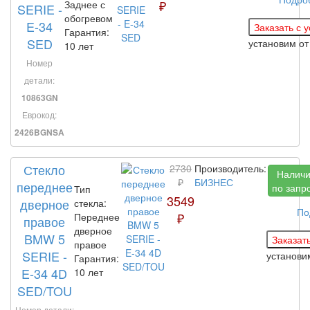
₽
Заднее с
SERIE -
обогревом
E-34
Гарантия:
SED
установим
от
10 лет
Номер
детали:
10863GN
Еврокод:
2426BGNSA
Стекло
2730
Производитель:
Налич
₽
БИЗНЕС
переднее
по запр
Тип
3549
дверное
стекла:
По
₽
Переднее
правое
дверное
BMW 5
правое
SERIE -
установ
Гарантия:
E-34 4D
10 лет
SED/TOU
Номер детали: