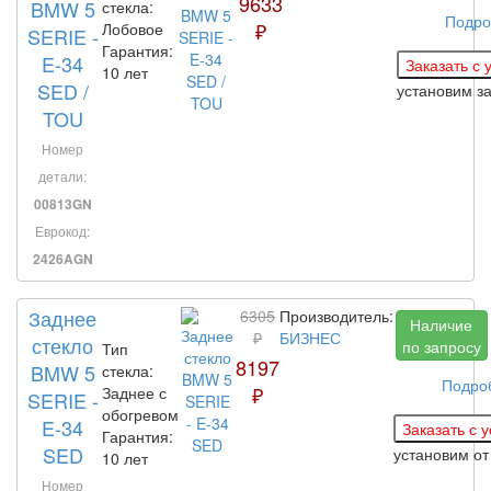
9633
BMW 5
стекла:
Подро
₽
Лобовое
SERIE -
Гарантия:
E-34
10 лет
SED /
установим з
TOU
Номер
детали:
00813GN
Еврокод:
2426AGN
Заднее
6305
Производитель:
Наличие
₽
БИЗНЕС
стекло
по запросу
Тип
8197
BMW 5
стекла:
Подро
₽
Заднее с
SERIE -
обогревом
E-34
Гарантия:
SED
установим
от
10 лет
Номер