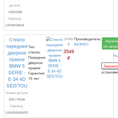
детали:
10863GN
Еврокод:
2426BGNSA
Стекло
2730
Производитель:
Налич
₽
БИЗНЕС
переднее
по запр
Тип
3549
дверное
стекла:
По
₽
Переднее
правое
дверное
BMW 5
правое
SERIE -
установ
Гарантия:
E-34 4D
10 лет
SED/TOU
Номер детали:
20611RGN
Еврокод:
2426RGNS4FD