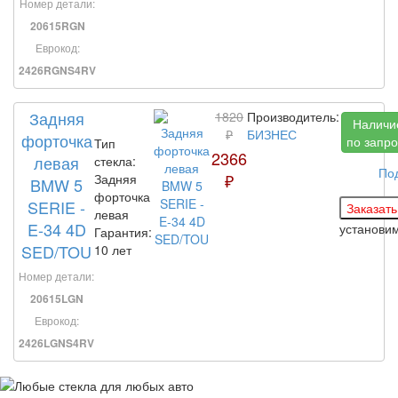
Номер детали:
20615RGN
Еврокод:
2426RGNS4RV
Задняя
1820
Производитель:
Наличи
₽
БИЗНЕС
форточка
по запро
Тип
2366
левая
стекла:
По
₽
Задняя
BMW 5
форточка
SERIE -
левая
E-34 4D
установи
Гарантия:
SED/TOU
10 лет
Номер детали:
20615LGN
Еврокод:
2426LGNS4RV