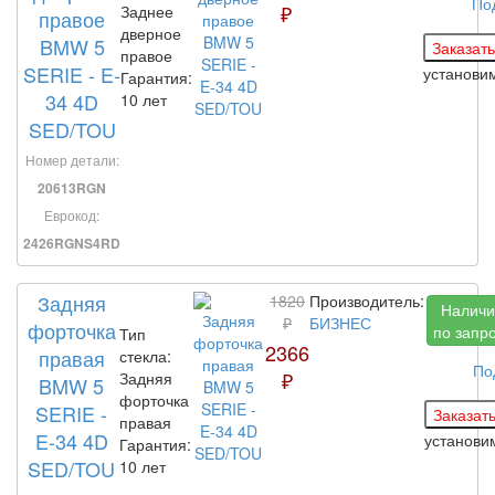
По
₽
Заднее
правое
дверное
BMW 5
правое
SERIE - E-
установи
Гарантия:
34 4D
10 лет
SED/TOU
Номер детали:
20613RGN
Еврокод:
2426RGNS4RD
Задняя
1820
Производитель:
Наличи
₽
БИЗНЕС
форточка
по запр
Тип
2366
правая
стекла:
По
₽
Задняя
BMW 5
форточка
SERIE -
правая
E-34 4D
установ
Гарантия:
SED/TOU
10 лет