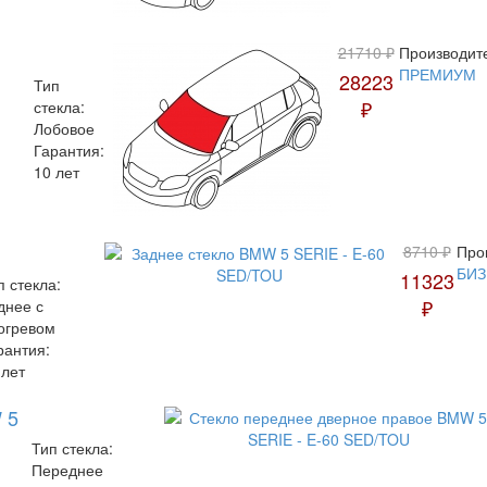
21710 ₽
Производит
ПРЕМИУМ
28223
Тип
₽
стекла:
Лобовое
Гарантия:
10 лет
8710 ₽
Про
БИЗ
11323
п стекла:
₽
днее с
огревом
рантия:
 лет
 5
Тип стекла:
Переднее