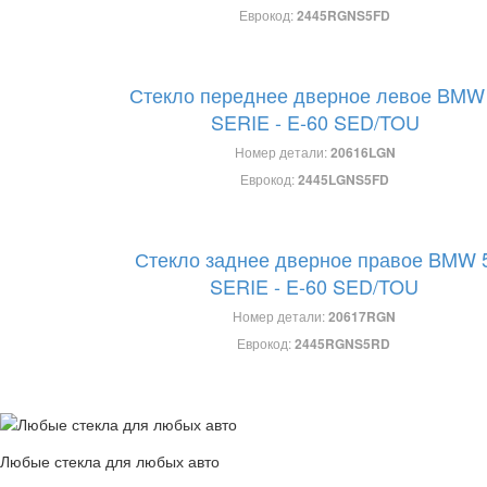
Еврокод:
2445RGNS5FD
Стекло переднее дверное левое BMW
SERIE - E-60 SED/TOU
Номер детали:
20616LGN
Еврокод:
2445LGNS5FD
Стекло заднее дверное правое BMW 
SERIE - E-60 SED/TOU
Номер детали:
20617RGN
Еврокод:
2445RGNS5RD
Любые стекла для любых авто