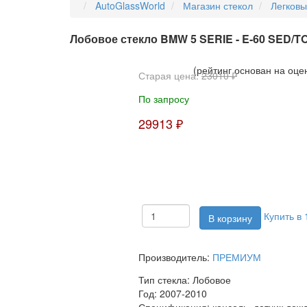
AutoGlassWorld
Магазин стекол
Легков
Лобовое стекло BMW 5 SERIE - E-60 SED/
(рейтинг основан на оце
Старая цена:
23010 ₽
По запросу
29913 ₽
Купить в 
Производитель:
ПРЕМИУМ
Тип стекла:
Лобовое
Год:
2007-2010
Спецификация:
консоль, датчик дож