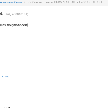
ые автомобили
Лобовое стекло BMW 5 SERIE - E-60 SED/TOU
TOU
(Код:
400010181
)
нках покупателей)
1 клик
дя, VIN-окно