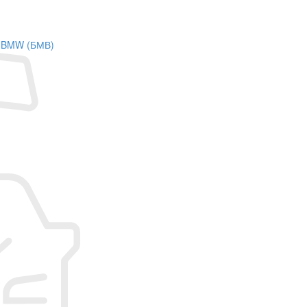
на BMW (БМВ)