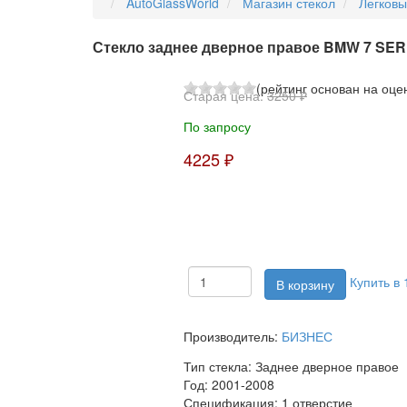
AutoGlassWorld
Магазин стекол
Легков
Стекло заднее дверное правое BMW 7 SERI
(рейтинг основан на оце
Старая цена:
3250 ₽
По запросу
4225 ₽
Купить в 
Производитель:
БИЗНЕС
Тип стекла:
Заднее дверное правое
Год:
2001-2008
Спецификация:
1 отверстие