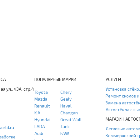
ИСА
ПОПУЛЯРНЫЕ МАРКИ
УСЛУГИ
ая ул., 43А, стр.4
Установка стёко
Toyota
Chery
Ремонт сколов 
Mazda
Geely
Замена автостё
Renault
Haval
Автостёкла с в
KIA
Changan
МАГАЗИН АВТОС
Hyundai
Great Wall
LADA
Tank
orld.ru
Легковые автом
Audi
FAW
Коммерческий т
работке