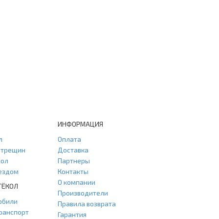
ИНФОРМАЦИЯ
л
Оплата
и трещин
Доставка
кол
Партнеры
ыездом
Контакты
О компании
ТЁКОЛ
Производители
обили
Правила возврата
ранспорт
Гарантия