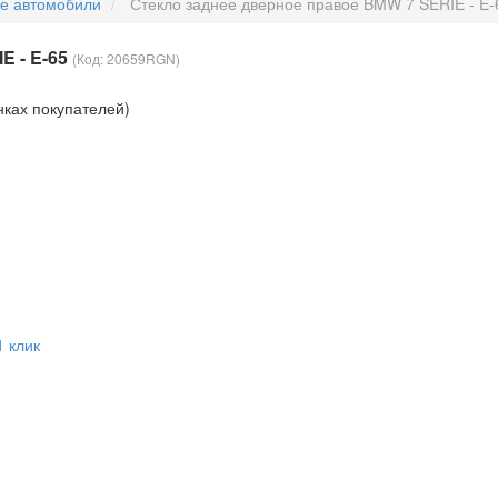
ые автомобили
Стекло заднее дверное правое BMW 7 SERIE - E-
E - E-65
(Код:
20659RGN
)
нках покупателей)
1 клик