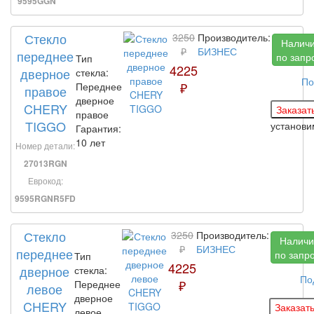
9595GGN
Стекло
3250
Производитель:
Налич
₽
БИЗНЕС
переднее
по запр
Тип
4225
дверное
стекла:
По
₽
Переднее
правое
дверное
CHERY
правое
TIGGO
установ
Гарантия:
10 лет
Номер детали:
27013RGN
Еврокод:
9595RGNR5FD
Стекло
3250
Производитель:
Наличи
₽
БИЗНЕС
переднее
по запр
Тип
4225
дверное
стекла:
По
₽
Переднее
левое
дверное
CHERY
левое