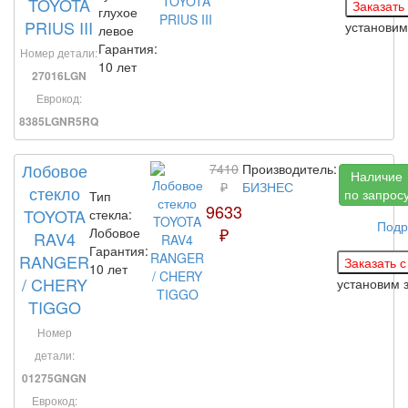
TOYOTA
глухое
PRIUS III
установи
левое
Гарантия:
Номер детали:
10 лет
27016LGN
Еврокод:
8385LGNR5RQ
Лобовое
7410
Производитель:
Наличие
₽
БИЗНЕС
стекло
по запрос
Тип
9633
TOYOTA
стекла:
Подр
₽
Лобовое
RAV4
Гарантия:
RANGER
10 лет
/ CHERY
установим 
TIGGO
Номер
детали:
01275GNGN
Еврокод: