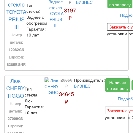
₽
БИЗНЕС
стекло
по запросу
Тип
8197
TOYOTA
стекла:
Подро
₽
Заднее с
PRIUS
обогревом
III
Гарантия:
установим
от
10 лет
Номер
детали:
12082GN
Еврокод:
8385BGNR
Люк
26650
Производитель:
Наличие
₽
БИЗНЕС
CHERY
по запросу
Тип
34645
TIGGO
стекла:
Подроб
₽
Люк
Номер
Гарантия:
детали:
10 лет
установим
от 
27009GN
Еврокод: