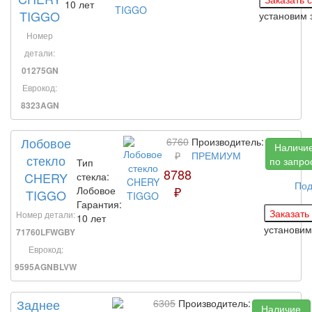
10 лет
TIGGO
установим 
Номер
детали:
01275GN
Еврокод:
8323AGN
Лобовое
6760
Производитель:
Наличи
₽
ПРЕМИУМ
стекло
по запро
Тип
8788
CHERY
стекла:
Под
₽
Лобовое
TIGGO
Гарантия:
Номер детали:
10 лет
установим
71760LFWGBY
Еврокод:
9595AGNBLVW
Заднее
6305
Производитель:
Наличие