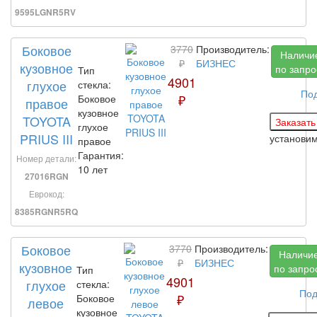
9595LGNR5RV
Боковое
3770
Производитель:
Наличи
₽
БИЗНЕС
кузовное
по запро
Тип
4901
глухое
стекла:
По
₽
Боковое
правое
кузовное
TOYOTA
глухое
PRIUS III
установи
правое
Гарантия:
Номер детали:
10 лет
27016RGN
Еврокод:
8385RGNR5RQ
Боковое
3770
Производитель:
Наличи
₽
БИЗНЕС
кузовное
по запро
Тип
4901
глухое
стекла:
Под
₽
Боковое
левое
кузовное