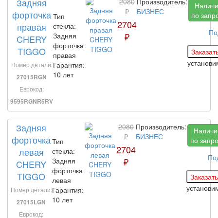
Задняя
2080
Производитель:
Налич
₽
БИЗНЕС
форточка
по запр
Тип
2704
правая
стекла:
По
₽
Задняя
CHERY
форточка
TIGGO
правая
установ
Гарантия:
Номер детали:
10 лет
27015RGN
Еврокод:
9595RGNR5RV
Задняя
2080
Производитель:
Наличи
₽
БИЗНЕС
форточка
по запр
Тип
2704
левая
стекла:
По
₽
Задняя
CHERY
форточка
TIGGO
левая
установи
Гарантия:
Номер детали:
10 лет
27015LGN
Еврокод: