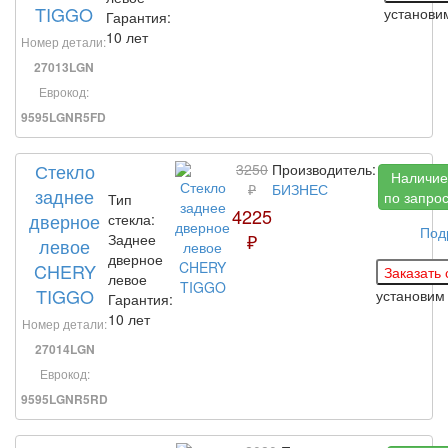
TIGGO
установ
Гарантия:
10 лет
Номер детали:
27013LGN
Еврокод:
9595LGNR5FD
Стекло
3250
Производитель:
Наличие
₽
БИЗНЕС
заднее
по запро
Тип
4225
дверное
стекла:
Под
₽
Заднее
левое
дверное
CHERY
левое
TIGGO
установи
Гарантия:
10 лет
Номер детали:
27014LGN
Еврокод:
9595LGNR5RD