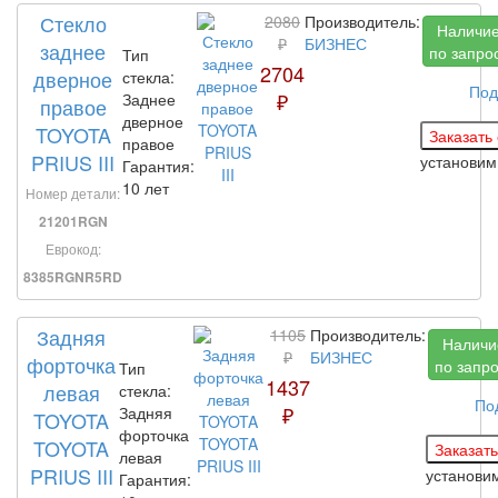
Стекло
2080
Производитель:
Наличи
₽
БИЗНЕС
заднее
по запро
Тип
2704
дверное
стекла:
Под
₽
Заднее
правое
дверное
TOYOTA
правое
PRIUS III
установи
Гарантия:
10 лет
Номер детали:
21201RGN
Еврокод:
8385RGNR5RD
Задняя
1105
Производитель:
Наличи
₽
БИЗНЕС
форточка
по запр
Тип
1437
левая
стекла:
По
₽
Задняя
TOYOTA
форточка
TOYOTA
левая
PRIUS III
установи
Гарантия: