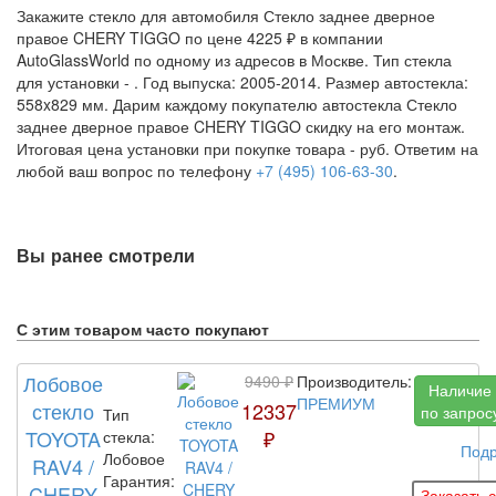
Закажите стекло для автомобиля Стекло заднее дверное
правое CHERY TIGGO по цене 4225 ₽ в компании
AutoGlassWorld по одному из адресов в Москве. Тип стекла
для установки -
. Год выпуска: 2005-2014. Размер автостекла:
558x829 мм. Дарим каждому покупателю автостекла Стекло
заднее дверное правое CHERY TIGGO скидку на его монтаж.
Итоговая цена установки при покупке товара -
руб. Ответим на
любой ваш вопрос по телефону
+7 (495) 106-63-30
.
Вы ранее смотрели
С этим товаром часто покупают
Лобовое
9490 ₽
Производитель:
Наличие
ПРЕМИУМ
стекло
12337
по запрос
Тип
TOYOTA
₽
стекла:
Под
Лобовое
RAV4 /
Гарантия:
CHERY