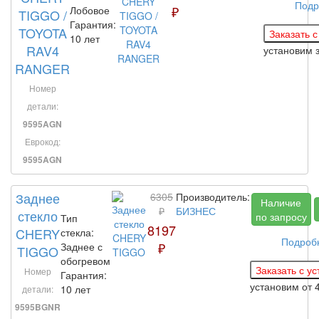
Подр
₽
Лобовое
TIGGO /
Гарантия:
TOYOTA
10 лет
RAV4
установим 
RANGER
Номер
детали:
9595AGN
Еврокод:
9595AGN
Заднее
6305
Производитель:
Наличие
₽
БИЗНЕС
стекло
по запросу
Тип
8197
CHERY
стекла:
Подроб
₽
Заднее с
TIGGO
обогревом
Номер
Гарантия:
установим
от 
10 лет
детали:
9595BGNR