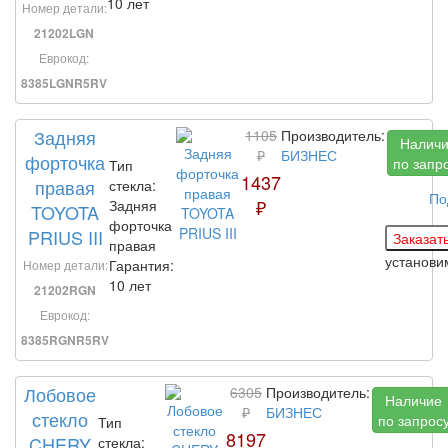
10 лет
Номер детали:
21202LGN
Еврокод:
8385LGNR5RV
Задняя
1105
Производитель:
Налич
₽
БИЗНЕС
форточка
по запр
Тип
1437
правая
стекла:
По
₽
Задняя
TOYOTA
форточка
PRIUS III
правая
установ
Гарантия:
Номер детали:
10 лет
21202RGN
Еврокод:
8385RGNR5RV
Лобовое
6305
Производитель:
Наличие
₽
БИЗНЕС
стекло
по запрос
Тип
8197
CHERY
стекла: