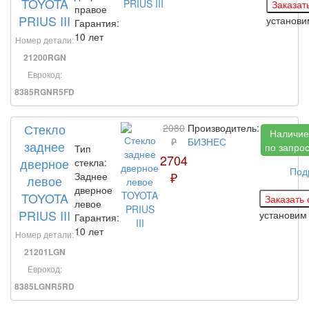
TOYOTA
правое
PRIUS III
установ
Гарантия:
10 лет
Номер детали:
21200RGN
Еврокод:
8385RGNR5FD
Стекло
2080
Производитель:
Наличие
₽
БИЗНЕС
заднее
по запро
Тип
2704
дверное
стекла:
Под
₽
Заднее
левое
дверное
TOYOTA
левое
PRIUS III
установи
Гарантия:
10 лет
Номер детали:
21201LGN
Еврокод:
8385LGNR5RD