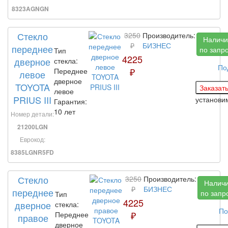
8323AGNGN
Стекло
3250
Производитель:
Наличи
₽
БИЗНЕС
переднее
по запр
Тип
4225
дверное
стекла:
По
₽
Переднее
левое
дверное
TOYOTA
левое
PRIUS III
установ
Гарантия:
10 лет
Номер детали:
21200LGN
Еврокод:
8385LGNR5FD
Стекло
3250
Производитель:
Налич
₽
БИЗНЕС
переднее
по запр
Тип
4225
дверное
стекла:
По
₽
Переднее
правое
дверное