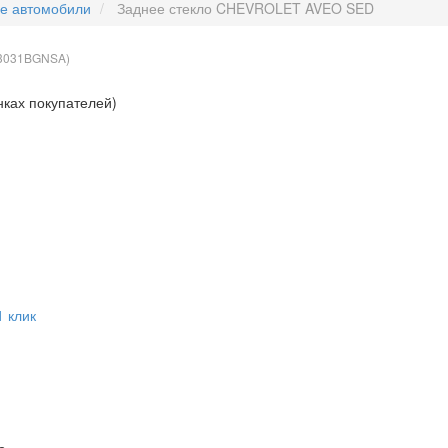
ые автомобили
Заднее стекло CHEVROLET AVEO SED
3031BGNSA
)
нках покупателей)
1 клик
а