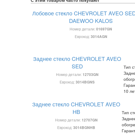
С этим товаром часто покупают
Лобовое стекло CHEVROLET AVEO SED,
DAEWOO KALOS
Номер детали:
01697GN
Еврокод:
3014AGN
Заднее стекло CHEVROLET AVEO
SED
Тип с
Задне
Номер детали:
12703GN
обог
Еврокод:
3014BGNS
Гаран
10 ле
Заднее стекло CHEVROLET AVEO
HB
Тип ст
Задне
Номер детали:
12707GN
обогр
Еврокод:
3014BGNHB
Гарант