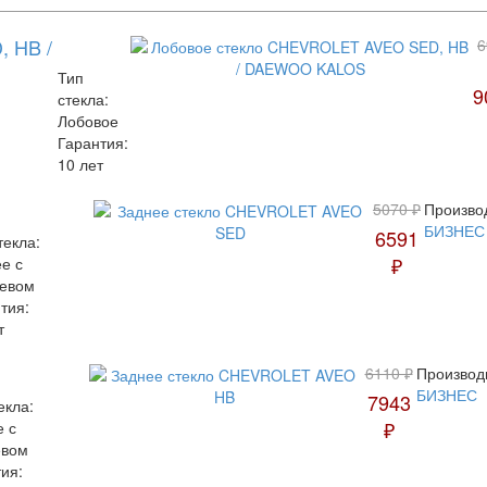
 HB /
6
Тип
9
стекла:
Лобовое
Гарантия:
10 лет
5070 ₽
Произво
БИЗНЕС
6591
текла:
₽
е с
ревом
тия:
т
6110 ₽
Производ
БИЗНЕС
7943
екла:
₽
е с
евом
ия: