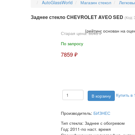
AutoGlassWorld
Магазин стекол
Легков
Заднее стекло CHEVROLET AVEO SED
(Код:
(рейтинг основан на оце
Старая цена:
6045 ₽
По запросу
7859 ₽
Купить в 
Производитель:
БИЗНЕС
Тип стекла:
Заднее с обогревом
Год:
2011-по наст. время
Спецификация:
шелкография, антен