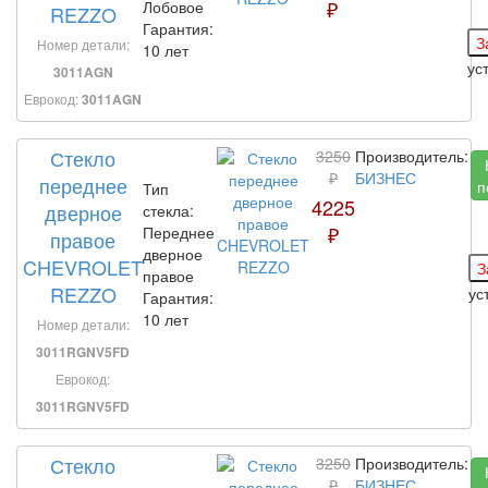
₽
Лобовое
REZZO
Гарантия:
Номер детали:
10 лет
ус
3011AGN
Еврокод:
3011AGN
Стекло
3250
Производитель:
₽
БИЗНЕС
переднее
п
Тип
4225
дверное
стекла:
₽
Переднее
правое
дверное
CHEVROLET
правое
REZZO
ус
Гарантия:
10 лет
Номер детали:
3011RGNV5FD
Еврокод:
3011RGNV5FD
Стекло
3250
Производитель:
₽
БИЗНЕС