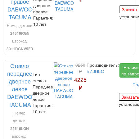
правое
дверное
DAEWOO
правое
TACUMA
установ
Гарантия:
10 лет
Номер детали:
24516RGN
Еврокод:
3011RGNV5FD
Стекло
3250
Производитель:
Наличи
₽
БИЗНЕС
переднее
по запр
Тип
4225
дверное
стекла:
По
₽
Переднее
левое
дверное
DAEWOO
левое
TACUMA
установи
Гарантия:
10 лет
Номер
детали:
24516LGN
Еврокод: