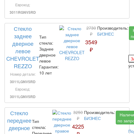
Еврокод:
3011RGNV5RD
Стекло
2730
Производитель:
₽
БИЗНЕС
заднее
п
Тип
3549
дверное
стекла:
₽
Заднее
левое
дверное
CHEVROLET
левое
REZZO
ус
Гарантия:
10 лет
Номер детали:
3011LGNV5RD
Еврокод:
3011LGNV5RD
Стекло
3250
Производитель:
Налич
₽
БИЗНЕС
переднее
по запр
Тип
4225
дверное
стекла:
По
₽
Переднее