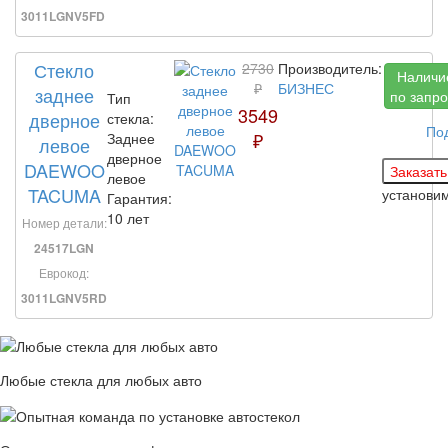
3011LGNV5FD
Стекло
2730
Производитель:
Наличи
₽
БИЗНЕС
заднее
по запро
Тип
3549
дверное
стекла:
По
₽
Заднее
левое
дверное
DAEWOO
левое
TACUMA
установи
Гарантия:
10 лет
Номер детали:
24517LGN
Еврокод:
3011LGNV5RD
Любые стекла для любых авто