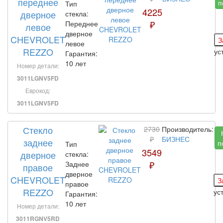
переднее
п
Тип
4225
дверное
стекла:
₽
Переднее
левое
дверное
CHEVROLET
левое
REZZO
ус
Гарантия:
10 лет
Номер детали:
3011LGNV5FD
Еврокод:
3011LGNV5FD
Стекло
2730
Производитель:
₽
БИЗНЕС
заднее
п
Тип
3549
дверное
стекла:
₽
Заднее
правое
дверное
CHEVROLET
правое
REZZO
ус
Гарантия:
10 лет
Номер детали:
3011RGNV5RD