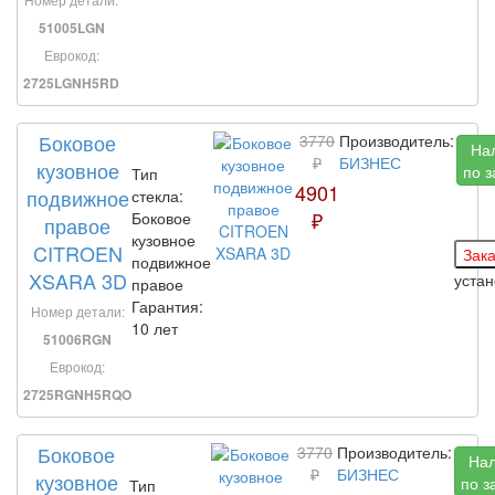
51005LGN
Еврокод:
2725LGNH5RD
Боковое
3770
Производитель:
На
₽
БИЗНЕС
кузовное
по з
Тип
4901
подвижное
стекла:
₽
Боковое
правое
кузовное
CITROEN
подвижное
XSARA 3D
уста
правое
Гарантия:
Номер детали:
10 лет
51006RGN
Еврокод:
2725RGNH5RQO
Боковое
3770
Производитель:
На
₽
БИЗНЕС
кузовное
по з
Тип