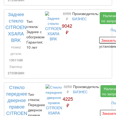
Заднее
6955
Производитель:
Наличи
₽
БИЗНЕС
стекло
по запр
Тип
9042
CITROEN
стекла:
По
₽
Заднее с
XSARA
обогревом
BRK
Гарантия:
установи
10 лет
Номер
детали:
13011GN
Еврокод:
2725BGNH
Стекло
3250
Производитель:
Налич
₽
БИЗНЕС
переднее
по запр
Тип
4225
дверное
стекла:
По
₽
Переднее
правое
дверное
CITROEN
правое