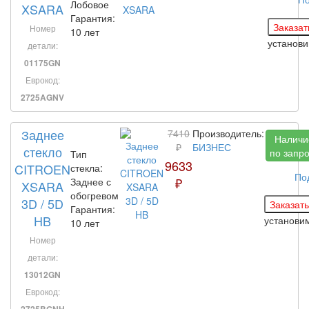
Лобовое
XSARA
Гарантия:
Номер
10 лет
установ
детали:
01175GN
Еврокод:
2725AGNV
Заднее
7410
Производитель:
Наличи
₽
БИЗНЕС
стекло
по запр
Тип
9633
CITROEN
стекла:
По
₽
Заднее с
XSARA
обогревом
3D / 5D
Гарантия:
HB
установи
10 лет
Номер
детали:
13012GN
Еврокод:
2725BGNH