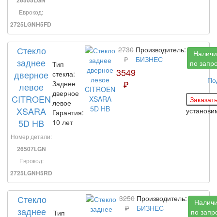
Еврокод:
2725LGNH5FD
Стекло
2730
Производитель:
Наличи
₽
БИЗНЕС
заднее
по запр
Тип
3549
дверное
стекла:
По
₽
Заднее
левое
дверное
CITROEN
левое
XSARA
установ
Гарантия:
5D HB
10 лет
Номер детали:
26507LGN
Еврокод:
2725LGNH5RD
Стекло
3250
Производитель:
Налич
₽
БИЗНЕС
заднее
по запр
Тип