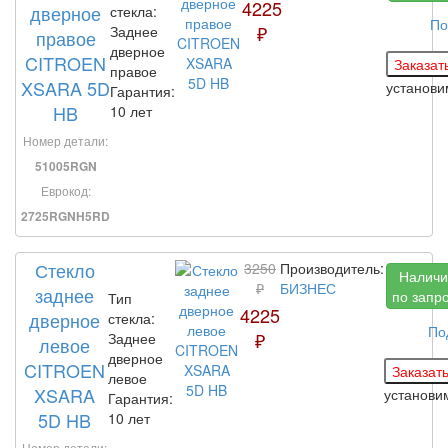
4225
дверное
стекла:
По
₽
Заднее
правое
дверное
CITROEN
правое
XSARA 5D
установ
Гарантия:
HB
10 лет
Номер детали:
51005RGN
Еврокод:
2725RGNH5RD
Стекло
3250
Производитель:
Наличи
₽
БИЗНЕС
заднее
по запр
Тип
4225
дверное
стекла:
По
₽
Заднее
левое
дверное
CITROEN
левое
XSARA
установ
Гарантия:
5D HB
10 лет
Номер детали: