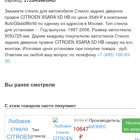
Закажите стекло для автомобиля Стекло заднее дверное
правое CITROEN XSARA 5D HB по цене 3549 ₽ в компании
AutoGlassWorld по одному из адресов в Москве. Тип стекла
для установки -
. Год выпуска: 1997-2006. Размер автостекла:
505x725 мм. Дарим каждому покупателю автостекла Стекло
заднее дверное правое CITROEN XSARA 5D HB скидку на его
монтаж. Итоговая цена установки при покупке товара -
руб.
Ответим на любой ваш вопрос по телефону
+7 (495) 106-63-
30
.
Вы ранее смотрели
С этим товаром часто покупают
Лобовое
8190 ₽
Производитель:
Налич
БИЗНЕС
стекло
10647
по запр
Тип
CITROEN
₽
стекла:
По