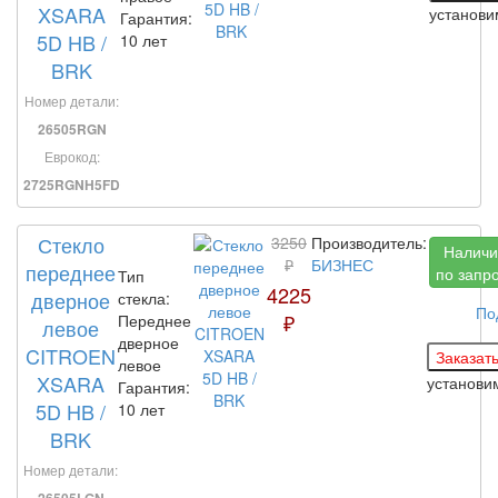
XSARA
установ
Гарантия:
5D HB /
10 лет
BRK
Номер детали:
26505RGN
Еврокод:
2725RGNH5FD
Стекло
3250
Производитель:
Наличи
₽
БИЗНЕС
переднее
по запр
Тип
4225
дверное
стекла:
По
₽
Переднее
левое
дверное
CITROEN
левое
XSARA
установ
Гарантия:
5D HB /
10 лет
BRK
Номер детали:
26505LGN