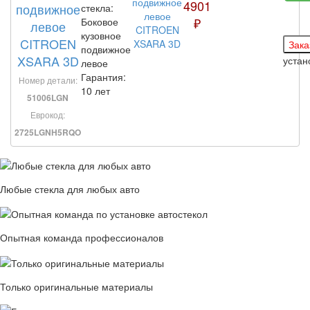
4901
подвижное
стекла:
₽
Боковое
левое
кузовное
CITROEN
подвижное
XSARA 3D
уста
левое
Гарантия:
Номер детали:
10 лет
51006LGN
Еврокод:
2725LGNH5RQO
Любые стекла для любых авто
Опытная команда профессионалов
Только оригинальные материалы