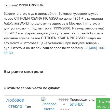
Еврокод:
2729LGNV5RQ
Закажите стекло для автомобиля Боковое кузовное глухое
левое CITROEN XSARA PICASSO по цене 4901 ₽ в компании
AutoGlassWorld по одному из адресов в Москве. Тип стекла
для установки -
. Год выпуска: 1999-2006. Размер автостекла:
389x657 мм. Дарим каждому покупателю автостекла Боковое
кузовное глухое левое CITROEN XSARA PICASSO скидку на
его монтаж. Итоговая цена установки при покупке товара -
руб. Ответим на любой ваш вопрос по телефону
+7 (495) 106-
63-30
.
Вы ранее смотрели
С этим товаром часто покупают
Лобовое
10530
Производитель:
Налич
₽
БИЗНЕС
стекло
по запр
Тип