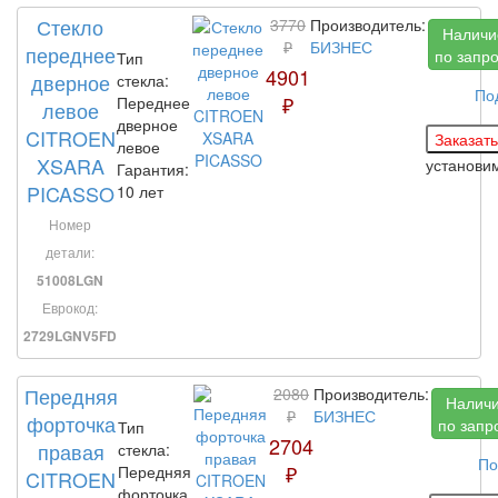
Стекло
3770
Производитель:
Наличи
₽
БИЗНЕС
переднее
по запр
Тип
4901
дверное
стекла:
По
₽
Переднее
левое
дверное
CITROEN
левое
XSARA
установи
Гарантия:
PICASSO
10 лет
Номер
детали:
51008LGN
Еврокод:
2729LGNV5FD
Передняя
2080
Производитель:
Налич
₽
БИЗНЕС
форточка
по запр
Тип
2704
правая
стекла:
По
₽
Передняя
CITROEN
форточка