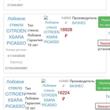
2729AGNV
Лобовое
14560
Производитель:
Нали
₽
БИЗНЕС
стекло
по за
Тип
18928
CITROEN
стекла:
₽
Лобовое
XSARA
Гарантия:
PICASSO
10 лет
устано
Номер детали:
01164GNGN
Еврокод:
2729AGNGNMV
Лобовое
12480
Производитель:
Налич
₽
БИЗНЕС
стекло
по запр
Тип
16224
CITROEN
стекла:
По
₽
Лобовое
XSARA
Гарантия:
PICASSO
10 лет