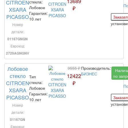
13689
CITROEN
стекла:
По
₽
Лобовое
XSARA
Гарантия:
PICASSO
10 лет
установ
Номер
детали:
01167GNGN
Еврокод:
2729AGNGNV
Лобовое
9555 ₽
Производитель:
Налич
БИЗНЕС
стекло
12422
по запр
Тип
CITROEN
₽
стекла:
По
Лобовое
XSARA
Гарантия:
PICASSO
10 лет
установ
Номер
детали:
01167GN
Еврокод: