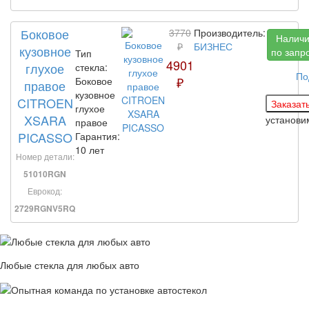
Боковое
3770
Производитель:
Налич
₽
БИЗНЕС
кузовное
по запр
Тип
4901
глухое
стекла:
По
₽
Боковое
правое
кузовное
CITROEN
глухое
XSARA
установ
правое
PICASSO
Гарантия:
10 лет
Номер детали:
51010RGN
Еврокод:
2729RGNV5RQ
Любые стекла для любых авто