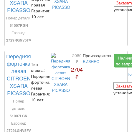
XSARA
правая
PICASSO
установ
Гарантия:
10 лет
Номер детали:
51007RGN
Еврокод:
2729RGNV5FV
Передняя
2080
Производитель:
Налич
₽
БИЗНЕС
форточка
по запр
Тип
2704
левая
стекла:
По
₽
Передняя
CITROEN
форточка
XSARA
левая
PICASSO
установ
Гарантия:
10 лет
Номер
детали:
51007LGN
Еврокод:
2729LGNV5FV