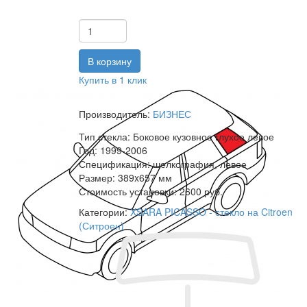
Купить в 1 клик
Производитель:
БИЗНЕС
Тип стекла:
Боковое кузовное глухое левое
Год:
1999-2006
Спецификация:
шелкография, левое
Размер:
389x657 мм
Стоимость установки:
2600 руб.
Категории:
XSARA PICASSO - стекло на Citroen
(Ситроен)