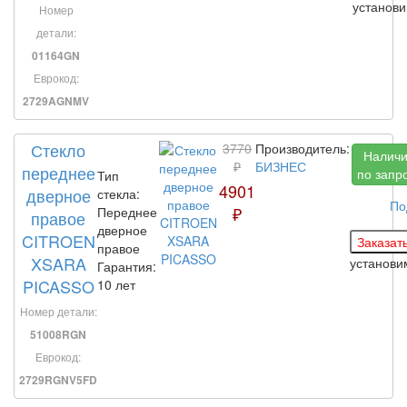
установ
Номер
детали:
01164GN
Еврокод:
2729AGNMV
Стекло
3770
Производитель:
Налич
₽
БИЗНЕС
переднее
по запр
Тип
4901
дверное
стекла:
По
₽
Переднее
правое
дверное
CITROEN
правое
XSARA
установ
Гарантия:
PICASSO
10 лет
Номер детали:
51008RGN
Еврокод:
2729RGNV5FD