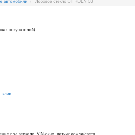
ые автомобили
Лобовое стекло CITROEN C3
нках покупателей)
1 клик
ние под зеркало, VIN-окно, датчик дождя/света