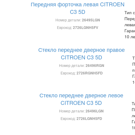
Передняя форточка левая CITROEN
C3 5D
Тип с
Пере
Номер детали:
26495LGN
лева
Еврокод:
2726LGNH5FV
Гара
10 ле
Стекло переднее дверное правое
CITROEN C3 5D
Т
П
Номер детали:
26496RGN
п
Еврокод:
2726RGNH5FD
Г
1
Стекло переднее дверное левое
CITROEN C3 5D
Т
П
Номер детали:
26496LGN
л
Еврокод:
2726LGNH5FD
Г
1