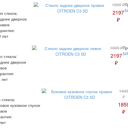
1690 ₽
П
Б
2197
ип стекла:
₽
аднее дверное
равое
арантия:
0 лет
1690 ₽
Пр
БИ
2197
п стекла:
₽
аднее дверное
евое
рантия:
 лет
143
₽
 стекла:
185
овое кузовное глухое
₽
авое
антия:
лет