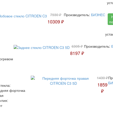
уст
7930 ₽
Производитель:
БИЗНЕС
10309 ₽
по
уста
6305 ₽
Производитель:
8197 ₽
богревом
1430 ₽
Пр
БИ
1859
стекла:
₽
дняя форточка
ая
нтия:
ет