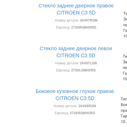
Стекло заднее дверное правое
CITROEN C3 5D
Т
З
Номер детали:
26497RGN
п
Еврокод:
2726RGNH5RD
Г
1
Стекло заднее дверное левое
CITROEN C3 5D
Ти
З
Номер детали:
26497LGN
л
Еврокод:
2726LGNH5RD
Га
10
Боковое кузовное глухое правое
CITROEN C3 5D
Тип
Бок
Номер детали:
26498RGN
пр
Еврокод:
2726RGNH5RQ
Гар
10 