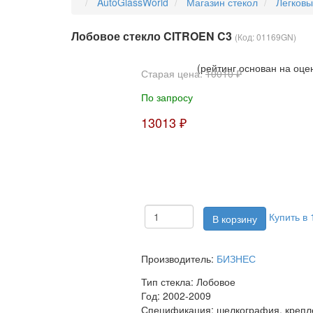
AutoGlassWorld
Магазин стекол
Легков
Лобовое стекло CITROEN C3
(Код:
01169GN
)
(рейтинг основан на оце
Старая цена:
10010 ₽
По запросу
13013 ₽
Купить в 
Производитель:
БИЗНЕС
Тип стекла:
Лобовое
Год:
2002-2009
Спецификация:
шелкография, крепле