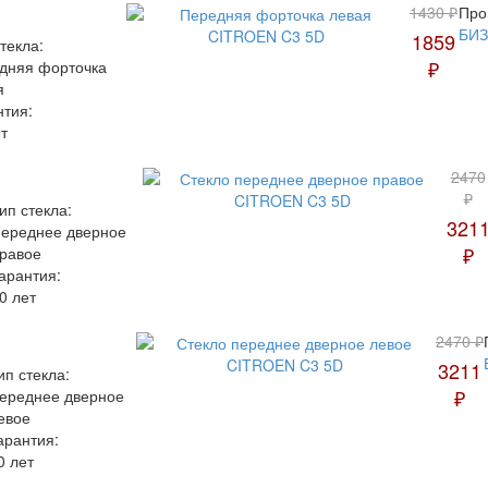
1430 ₽
Про
БИ
1859
текла:
₽
дняя форточка
я
нтия:
т
2470
₽
ип стекла:
321
ереднее дверное
₽
равое
арантия:
0 лет
2470 ₽
3211
ип стекла:
₽
ереднее дверное
евое
арантия:
0 лет