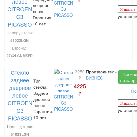
левое
дверное
CITROEN
левое
C3
установ
Гарантия:
PICASSO
10 лет
Номер детали:
51022LGN
Еврокод:
2742LGNM5FD
Стекло
3250
Производитель:
Налич
₽
БИЗНЕС
заднее
по запр
Тип
4225
дверное
стекла:
По
₽
Заднее
левое
дверное
CITROEN
левое
C3
установ
Гарантия:
PICASSO
10 лет
Номер детали:
51023LGN