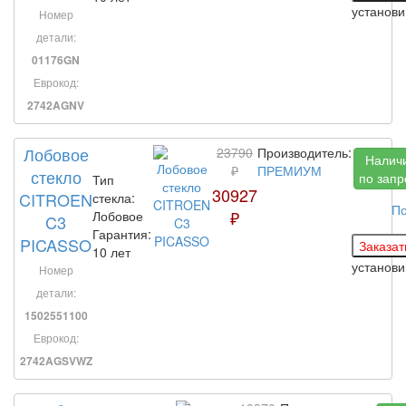
установ
Номер
детали:
01176GN
Еврокод:
2742AGNV
Лобовое
23790
Производитель:
Налич
₽
ПРЕМИУМ
стекло
по запр
Тип
30927
CITROEN
стекла:
По
₽
Лобовое
C3
Гарантия:
PICASSO
10 лет
установ
Номер
детали:
1502551100
Еврокод:
2742AGSVWZ