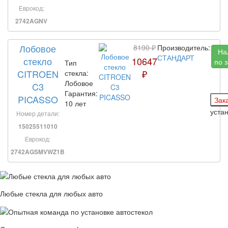
Еврокод:
2742AGNV
Лобовое
8190 ₽
Производитель:
На
СТАНДАРТ
стекло
10647
по 
Тип
CITROEN
₽
стекла:
Лобовое
C3
Гарантия:
PICASSO
10 лет
уста
Номер детали:
15025511010
Еврокод:
2742AGSMVWZ1B
Любые стекла для любых авто