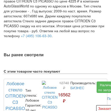
правое CITROEN C3 PICASSO по цене 4225 ₽ в компании
AutoGlassWorld по одному из адресов в Москве. Тип стекла
для установки -
. Год выпуска: 2009-по наст. время. Размер
автостекла: 607x680 мм. Дарим каждому покупателю
автостекла Стекло заднее дверное правое CITROEN C3
PICASSO скидку на его монтаж. Итоговая цена установки при
покупке товара -
руб. Ответим на любой ваш вопрос по
телефону
+7 (495) 106-63-30
.
Вы ранее смотрели
С этим товаром часто покупают
Лобовое
12740
Производитель:
Налич
₽
БИЗНЕС
стекло
по запр
Тип
16562
CITROEN
стекла:
По
₽
Лобовое
C3
Гарантия:
PICASSO
10 лет