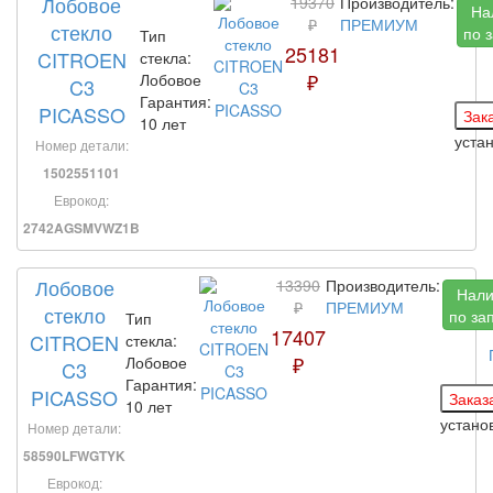
Лобовое
19370
Производитель:
На
₽
ПРЕМИУМ
стекло
по 
Тип
25181
CITROEN
стекла:
₽
Лобовое
C3
Гарантия:
PICASSO
10 лет
уста
Номер детали:
1502551101
Еврокод:
2742AGSMVWZ1B
Лобовое
13390
Производитель:
Нали
₽
ПРЕМИУМ
стекло
по за
Тип
17407
CITROEN
стекла:
₽
Лобовое
C3
Гарантия:
PICASSO
10 лет
устано
Номер детали:
58590LFWGTYK
Еврокод: