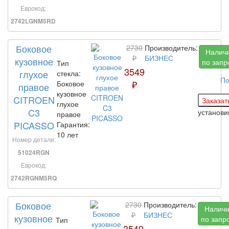
Еврокод:
2742LGNM5RD
Боковое
2730
Производитель:
Налич
₽
БИЗНЕС
кузовное
по запр
Тип
3549
глухое
стекла:
По
₽
Боковое
правое
кузовное
CITROEN
глухое
C3
установ
правое
PICASSO
Гарантия:
10 лет
Номер детали:
51024RGN
Еврокод:
2742RGNM5RQ
Боковое
2730
Производитель:
Налич
₽
БИЗНЕС
кузовное
по запр
Тип
3549