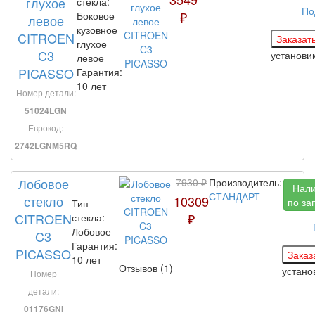
глухое
стекла:
По
₽
Боковое
левое
кузовное
CITROEN
глухое
C3
установ
левое
PICASSO
Гарантия:
10 лет
Номер детали:
51024LGN
Еврокод:
2742LGNM5RQ
Лобовое
7930 ₽
Производитель:
Нал
СТАНДАРТ
стекло
10309
по за
Тип
CITROEN
₽
стекла:
Лобовое
C3
Гарантия:
PICASSO
10 лет
Отзывов (1)
устано
Номер
детали:
01176GNI