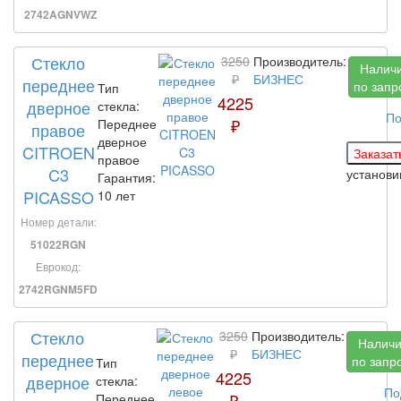
2742AGNVWZ
Стекло
3250
Производитель:
Налич
₽
БИЗНЕС
переднее
по запр
Тип
4225
дверное
стекла:
По
₽
Переднее
правое
дверное
CITROEN
правое
C3
установ
Гарантия:
PICASSO
10 лет
Номер детали:
51022RGN
Еврокод:
2742RGNM5FD
Стекло
3250
Производитель:
Налич
₽
БИЗНЕС
переднее
по запр
Тип
4225
дверное
стекла:
По
₽
Переднее