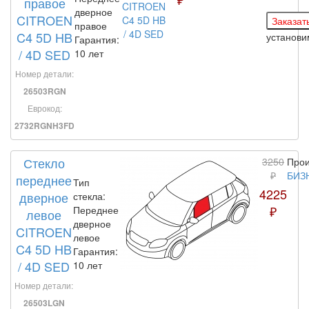
правое
дверное
CITROEN
правое
C4 5D HB
установ
Гарантия:
/ 4D SED
10 лет
Номер детали:
26503RGN
Еврокод:
2732RGNH3FD
Стекло
3250
Прои
₽
БИЗ
переднее
Тип
4225
дверное
стекла:
₽
Переднее
левое
дверное
CITROEN
левое
C4 5D HB
Гарантия:
/ 4D SED
10 лет
Номер детали:
26503LGN