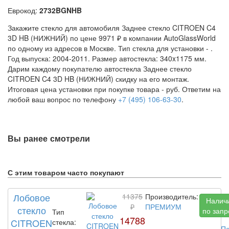
Еврокод:
2732BGNHB
Закажите стекло для автомобиля Заднее стекло CITROEN C4
3D HB (НИЖНИЙ) по цене 9971 ₽ в компании AutoGlassWorld
по одному из адресов в Москве. Тип стекла для установки -
.
Год выпуска: 2004-2011. Размер автостекла: 340x1175 мм.
Дарим каждому покупателю автостекла Заднее стекло
CITROEN C4 3D HB (НИЖНИЙ) скидку на его монтаж.
Итоговая цена установки при покупке товара -
руб. Ответим на
любой ваш вопрос по телефону
+7 (495) 106-63-30
.
Вы ранее смотрели
С этим товаром часто покупают
Лобовое
11375
Производитель:
Налич
₽
ПРЕМИУМ
стекло
по запр
Тип
14788
CITROEN
стекла:
По