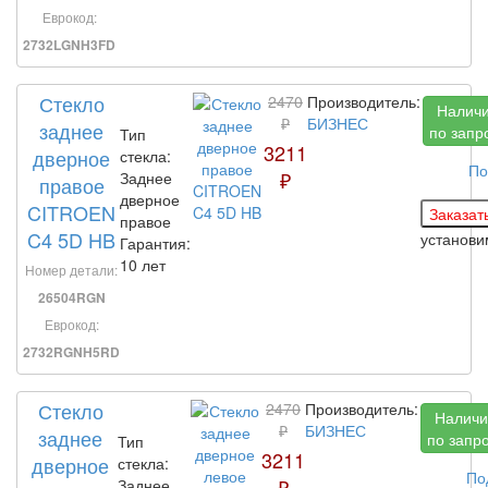
Еврокод:
2732LGNH3FD
Стекло
2470
Производитель:
Налич
₽
БИЗНЕС
заднее
по запр
Тип
3211
дверное
стекла:
По
₽
Заднее
правое
дверное
CITROEN
правое
C4 5D HB
установ
Гарантия:
10 лет
Номер детали:
26504RGN
Еврокод:
2732RGNH5RD
Стекло
2470
Производитель:
Наличи
₽
БИЗНЕС
заднее
по запр
Тип
3211
дверное
стекла:
По
₽
Заднее