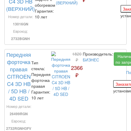
C4 3D HB
обогревом
(ВЕРХНИЙ)
Гарантия:
уста
10 лет
Номер детали:
13016GN
Еврокод:
2732BGNH
Передняя
1820
Производитель:
Налич
₽
БИЗНЕС
форточка
по запр
Тип
2366
правая
стекла:
По
₽
Передняя
CITROEN
форточка
C4 3D HB
правая
/ 5D HB /
установ
Гарантия:
4D SED
10 лет
Номер детали:
26499RGN
Еврокод:
2732RGNH3FV