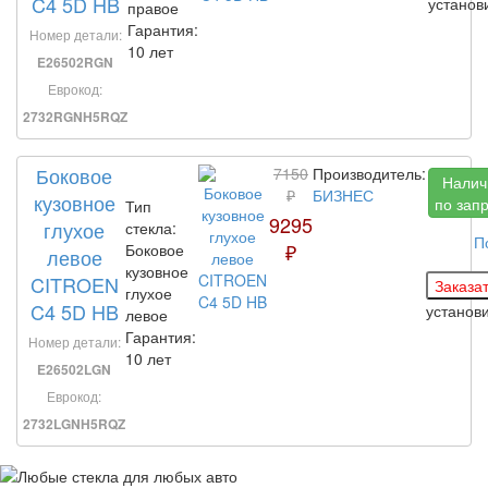
C4 5D HB
устано
правое
Гарантия:
Номер детали:
10 лет
E26502RGN
Еврокод:
2732RGNH5RQZ
Боковое
7150
Производитель:
Налич
₽
БИЗНЕС
кузовное
по зап
Тип
9295
глухое
стекла:
П
₽
Боковое
левое
кузовное
CITROEN
глухое
C4 5D HB
установ
левое
Гарантия:
Номер детали:
10 лет
E26502LGN
Еврокод:
2732LGNH5RQZ