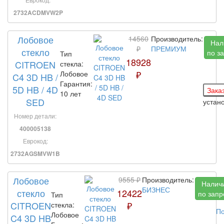
2732ACDMVW2P
Лобовое
14560
Производитель:
Нал
₽
ПРЕМИУМ
стекло
по з
Тип
18928
CITROEN
стекла:
₽
Лобовое
C4 3D HB /
Гарантия:
5D HB / 4D
10 лет
SED
устан
Номер детали:
400005138
Еврокод:
2732AGSMVW1B
Лобовое
9555 ₽
Производитель:
Налич
БИЗНЕС
стекло
12422
по запр
Тип
CITROEN
₽
стекла:
По
Лобовое
C4 3D HB