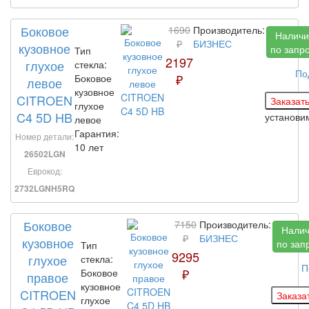
Боковое
1690
Производитель:
Наличи
₽
БИЗНЕС
кузовное
по запр
Тип
2197
глухое
стекла:
По
₽
Боковое
левое
кузовное
CITROEN
глухое
C4 5D HB
установ
левое
Гарантия:
Номер детали:
10 лет
26502LGN
Еврокод:
2732LGNH5RQ
Боковое
7150
Производитель:
Нали
₽
БИЗНЕС
кузовное
по зап
Тип
9295
глухое
стекла:
П
₽
Боковое
правое
кузовное
CITROEN
глухое