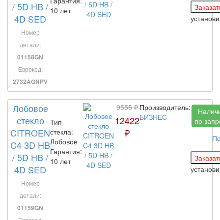
Гарантия:
/ 5D HB /
10 лет
4D SED
установ
Номер
детали:
01158GN
Еврокод:
2732AGNPV
Лобовое
9555 ₽
Производитель:
Налич
БИЗНЕС
стекло
12422
по запр
Тип
CITROEN
₽
стекла:
По
Лобовое
C4 3D HB
Гарантия:
/ 5D HB /
10 лет
4D SED
установ
Номер
детали:
01159GN
Еврокод: