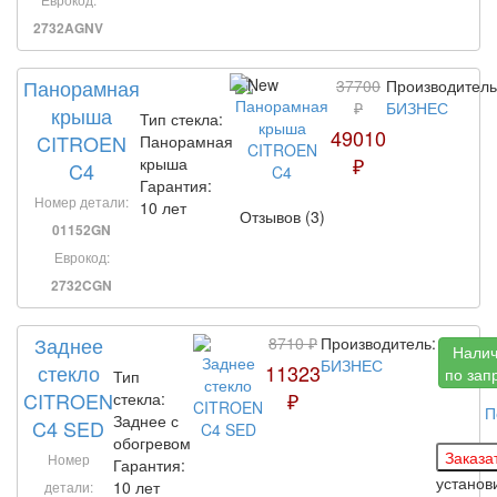
2732AGNV
Панорамная
37700
Производитель
₽
БИЗНЕС
крыша
Тип стекла:
49010
CITROEN
Панорамная
₽
крыша
C4
Гарантия:
Номер детали:
10 лет
Отзывов (3)
01152GN
Еврокод:
2732CGN
Заднее
8710 ₽
Производитель:
Нали
БИЗНЕС
стекло
11323
по зап
Тип
CITROEN
₽
стекла:
П
Заднее с
C4 SED
обогревом
Номер
Гарантия:
устано
10 лет
детали: