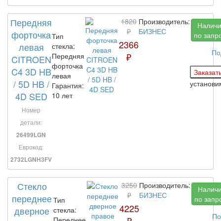
Передняя
1820
Производитель:
Налич
₽
БИЗНЕС
форточка
по запр
Тип
2366
левая
стекла:
По
₽
Передняя
CITROEN
форточка
C4 3D HB
левая
/ 5D HB /
установ
Гарантия:
4D SED
10 лет
Номер
детали:
26499LGN
Еврокод:
2732LGNH3FV
Стекло
3250
Производитель:
Налич
₽
БИЗНЕС
переднее
по запр
Тип
4225
дверное
стекла:
По
₽
Переднее