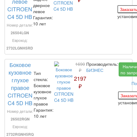
левое
дверное
CITROEN
левое
C4 5D HB
установ
Гарантия:
10 лет
Номер детали:
26504LGN
Еврокод:
2732LGNH5RD
Боковое
1690
Производитель:
Налич
₽
БИЗНЕС
кузовное
по запр
Тип
2197
глухое
стекла:
По
₽
Боковое
правое
кузовное
CITROEN
глухое
C4 5D HB
установ
правое
Гарантия:
Номер детали:
10 лет
26502RGN
Еврокод:
2732RGNH5RQ