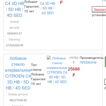
₽
Лобовое
C4 3D HB
Гарантия:
/ 5D HB /
10 лет
4D SED
установ
Номер
детали:
400005137
Еврокод:
2732AGSVW
Лобовое
19760
Производитель:
₽
ПРЕМИУМ
стекло
Тип
25688
атермальное
стекла:
₽
Лобовое
CITROEN C4
Гарантия:
3D HB / 5D
10 лет
HB / 4D SED
Номер детали:
WIL2732H.ID
Еврокод: