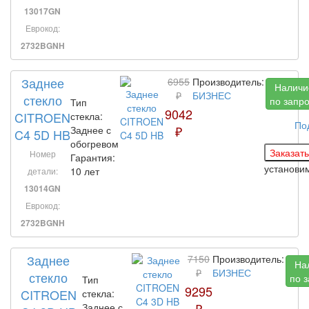
13017GN
Еврокод:
2732BGNH
Заднее
6955
Производитель:
Наличи
₽
БИЗНЕС
стекло
по запр
Тип
9042
CITROEN
стекла:
По
₽
Заднее с
C4 5D HB
обогревом
Номер
Гарантия:
установи
10 лет
детали:
13014GN
Еврокод:
2732BGNH
Заднее
7150
Производитель:
На
₽
БИЗНЕС
стекло
по 
Тип
9295
CITROEN
стекла:
₽
Заднее с