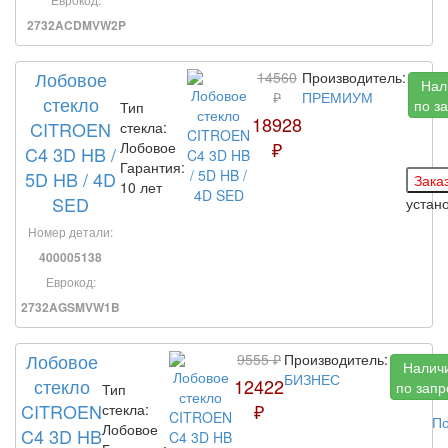
2732ACDMVW2P
Лобовое
14560
Производитель:
Нал
₽
ПРЕМИУМ
стекло
по з
Тип
18928
CITROEN
стекла:
₽
Лобовое
C4 3D HB /
Гарантия:
5D HB / 4D
10 лет
SED
устан
Номер детали:
400005138
Еврокод:
2732AGSMVW1B
Лобовое
9555 ₽
Производитель:
Налич
БИЗНЕС
стекло
12422
по запр
Тип
CITROEN
₽
стекла:
По
Лобовое
C4 3D HB