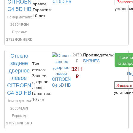
CITROEN
правое
C4 5D HB
установ
Гарантия:
10 лет
Номер детали:
26504RGN
Еврокод:
2732RGNH5RD
Стекло
2470
Производитель:
Наличи
₽
БИЗНЕС
заднее
по запр
Тип
3211
дверное
стекла:
По
₽
Заднее
левое
дверное
CITROEN
левое
C4 5D HB
установ
Гарантия:
10 лет
Номер детали:
26504LGN
Еврокод:
2732LGNH5RD