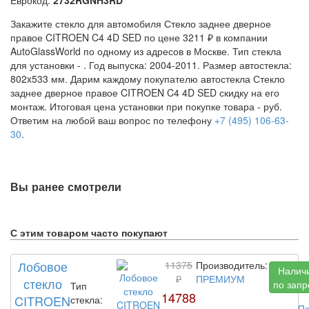
Закажите стекло для автомобиля Стекло заднее дверное
правое CITROEN C4 4D SED по цене 3211 ₽ в компании
AutoGlassWorld по одному из адресов в Москве. Тип стекла
для установки -
. Год выпуска: 2004-2011. Размер автостекла:
802x533 мм. Дарим каждому покупателю автостекла Стекло
заднее дверное правое CITROEN C4 4D SED скидку на его
монтаж. Итоговая цена установки при покупке товара -
руб.
Ответим на любой ваш вопрос по телефону
+7 (495) 106-63-
30
.
Вы ранее смотрели
С этим товаром часто покупают
Лобовое
11375
Производитель:
Налич
₽
ПРЕМИУМ
стекло
по запр
Тип
14788
CITROEN
стекла:
По