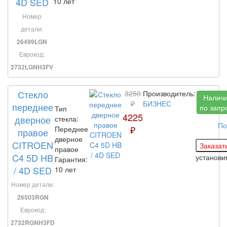
4D SED
10 лет
Номер
детали:
26499LGN
Еврокод:
2732LGNH3FV
Стекло
3250
Производитель:
Налич
₽
БИЗНЕС
переднее
по запр
Тип
4225
дверное
стекла:
По
₽
Переднее
правое
дверное
CITROEN
правое
C4 5D HB
установ
Гарантия:
/ 4D SED
10 лет
Номер детали:
26503RGN
Еврокод:
2732RGNH3FD