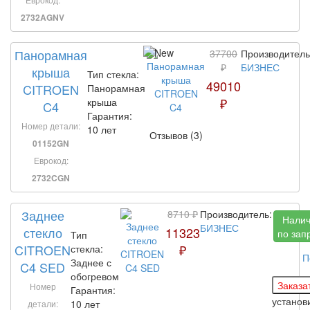
2732AGNV
Панорамная
37700
Производитель
₽
БИЗНЕС
крыша
Тип стекла:
49010
CITROEN
Панорамная
₽
крыша
C4
Гарантия:
Номер детали:
10 лет
Отзывов (3)
01152GN
Еврокод:
2732CGN
Заднее
8710 ₽
Производитель:
Нали
БИЗНЕС
стекло
11323
по зап
Тип
CITROEN
₽
стекла:
П
Заднее с
C4 SED
обогревом
Номер
Гарантия:
устано
10 лет
детали: