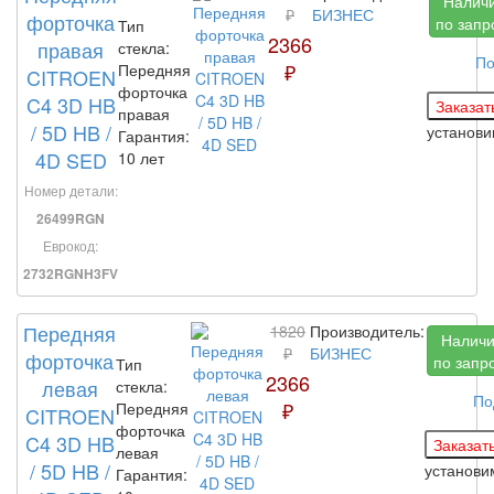
Налич
₽
БИЗНЕС
форточка
по запр
Тип
2366
правая
стекла:
По
₽
Передняя
CITROEN
форточка
C4 3D HB
правая
/ 5D HB /
установ
Гарантия:
4D SED
10 лет
Номер детали:
26499RGN
Еврокод:
2732RGNH3FV
Передняя
1820
Производитель:
Налич
₽
БИЗНЕС
форточка
по запр
Тип
2366
левая
стекла:
По
₽
Передняя
CITROEN
форточка
C4 3D HB
левая
/ 5D HB /
установ
Гарантия: