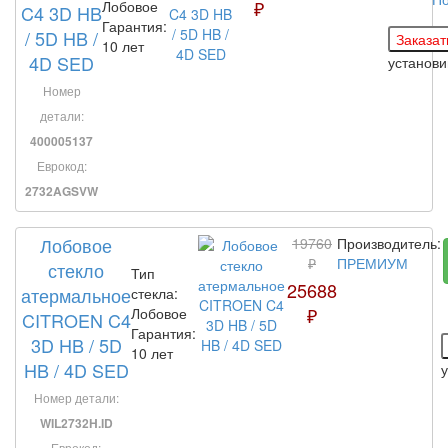
₽
Лобовое
C4 3D HB
Гарантия:
/ 5D HB /
10 лет
4D SED
установ
Номер
детали:
400005137
Еврокод:
2732AGSVW
Лобовое
19760
Производитель:
₽
ПРЕМИУМ
стекло
Тип
25688
атермальное
стекла:
₽
Лобовое
CITROEN C4
Гарантия:
3D HB / 5D
10 лет
HB / 4D SED
Номер детали:
WIL2732H.ID
Еврокод: