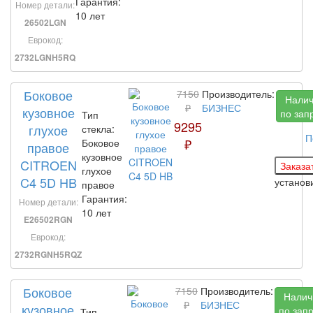
Гарантия:
Номер детали:
10 лет
26502LGN
Еврокод:
2732LGNH5RQ
Боковое
7150
Производитель:
Нали
₽
БИЗНЕС
кузовное
по зап
Тип
9295
глухое
стекла:
П
₽
Боковое
правое
кузовное
CITROEN
глухое
C4 5D HB
устано
правое
Гарантия:
Номер детали:
10 лет
E26502RGN
Еврокод:
2732RGNH5RQZ
Боковое
7150
Производитель:
Налич
₽
БИЗНЕС
кузовное
по зап
Тип