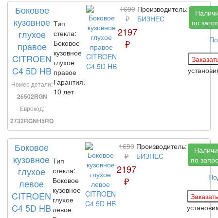
Боковое
1690
Производитель:
Налич
₽
БИЗНЕС
кузовное
по запр
Тип
2197
глухое
стекла:
По
₽
Боковое
правое
кузовное
CITROEN
глухое
C4 5D HB
установ
правое
Гарантия:
Номер детали:
10 лет
26502RGN
Еврокод:
2732RGNH5RQ
Боковое
1690
Производитель:
Наличи
₽
БИЗНЕС
кузовное
по запр
Тип
2197
глухое
стекла:
По
₽
Боковое
левое
кузовное
CITROEN
глухое
C4 5D HB
установ
левое