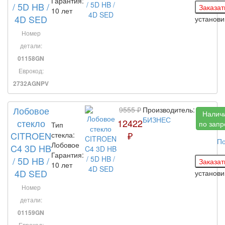
Гарантия:
/ 5D HB /
10 лет
4D SED
установ
Номер
детали:
01158GN
Еврокод:
2732AGNPV
Лобовое
9555 ₽
Производитель:
Налич
БИЗНЕС
стекло
12422
по запр
Тип
CITROEN
₽
стекла:
По
Лобовое
C4 3D HB
Гарантия:
/ 5D HB /
10 лет
4D SED
установ
Номер
детали:
01159GN
Еврокод: