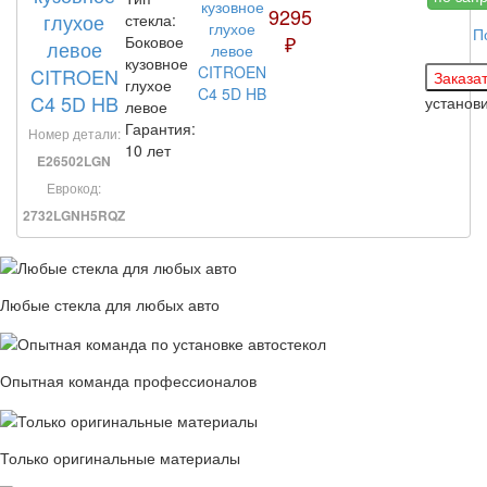
9295
глухое
стекла:
П
₽
Боковое
левое
кузовное
CITROEN
глухое
C4 5D HB
установ
левое
Гарантия:
Номер детали:
10 лет
E26502LGN
Еврокод:
2732LGNH5RQZ
Любые стекла для любых авто
Опытная команда профессионалов
Только оригинальные материалы