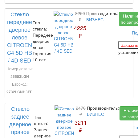
Стекло
3250
Производитель:
Наличи
₽
БИЗНЕС
переднее
по запр
Тип
4225
дверное
стекла:
По
₽
Переднее
левое
дверное
CITROEN
левое
C4 5D HB
установ
Гарантия:
/ 4D SED
10 лет
Номер детали:
26503LGN
Еврокод:
2732LGNH3FD
Стекло
2470
Производитель:
Налич
₽
БИЗНЕС
заднее
по запр
Тип
3211
дверное
стекла:
По
₽
Заднее
правое
дверное