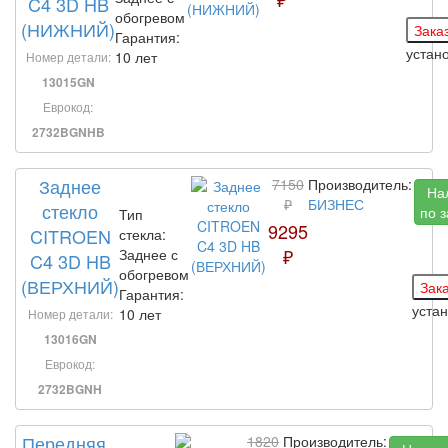
C4 3D HB
обогревом
(НИЖНИЙ)
Гарантия:
устан
10 лет
Номер детали:
13015GN
Еврокод:
2732BGNHB
Заднее
7150
Производитель:
На
₽
БИЗНЕС
стекло
по 
Тип
9295
CITROEN
стекла:
₽
Заднее с
C4 3D HB
обогревом
(ВЕРХНИЙ)
Гарантия:
уста
10 лет
Номер детали:
13016GN
Еврокод:
2732BGNH
Передняя
1820
Производитель: