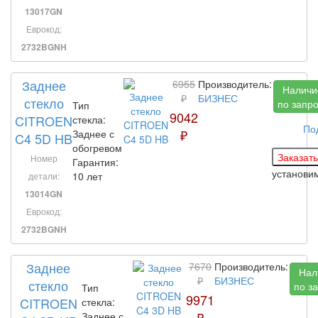
13017GN
Еврокод:
2732BGNH
Заднее
6955
Производитель:
Наличи
₽
БИЗНЕС
стекло
по запр
Тип
9042
CITROEN
стекла:
По
₽
Заднее с
C4 5D HB
обогревом
Номер
Гарантия:
установи
10 лет
детали:
13014GN
Еврокод:
2732BGNH
Заднее
7670
Производитель:
Нал
₽
БИЗНЕС
стекло
по з
Тип
9971
CITROEN
стекла:
₽
Заднее с