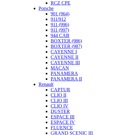
RCZ CPE
Porsche
901 (964)
911/912
911 (996)
911 (997)
944 CAB
BOXTER (986)
BOXTER (987)
CAYENNE I
CAYENNE II
CAYENNE III
MACAN
PANAMERA
PANAMERA II
Renault
CAPTUR
CLIO II
CLIO III
CLIO IV
DUSTER
ESPACE III
ESPACE IV
FLUENCE
GRAND SCENIC III