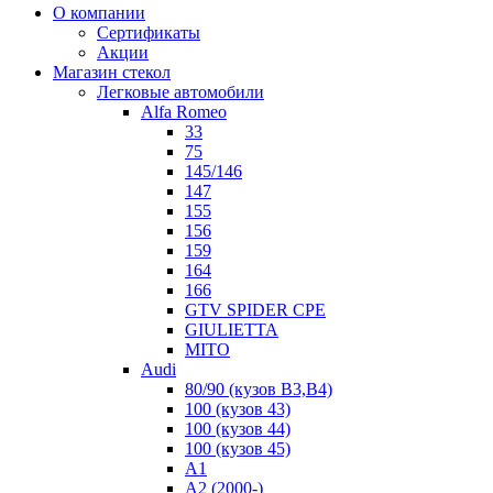
О компании
Сертификаты
Акции
Магазин стекол
Легковые автомобили
Alfa Romeo
33
75
145/146
147
155
156
159
164
166
GTV SPIDER CPE
GIULIETTA
MITO
Audi
80/90 (кузов B3,B4)
100 (кузов 43)
100 (кузов 44)
100 (кузов 45)
A1
A2 (2000-)