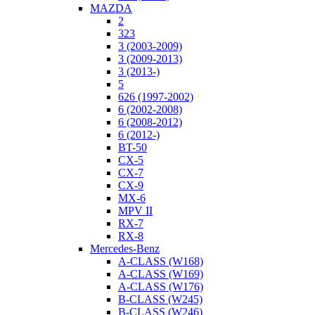
MAZDA
2
323
3 (2003-2009)
3 (2009-2013)
3 (2013-)
5
626 (1997-2002)
6 (2002-2008)
6 (2008-2012)
6 (2012-)
BT-50
CX-5
CX-7
CX-9
MX-6
MPV II
RX-7
RX-8
Mercedes-Benz
A-CLASS (W168)
A-CLASS (W169)
A-CLASS (W176)
B-CLASS (W245)
B-CLASS (W246)