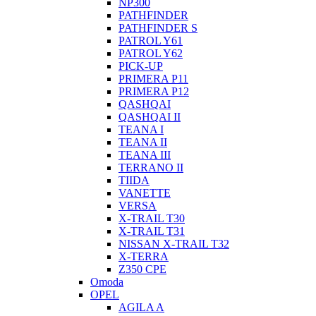
NP300
PATHFINDER
PATHFINDER S
PATROL Y61
PATROL Y62
PICK-UP
PRIMERA P11
PRIMERA P12
QASHQAI
QASHQAI II
TEANA I
TEANA II
TEANA III
TERRANO II
TIIDA
VANETTE
VERSA
X-TRAIL T30
X-TRAIL T31
NISSAN X-TRAIL T32
X-TERRA
Z350 CPE
Omoda
OPEL
AGILA A