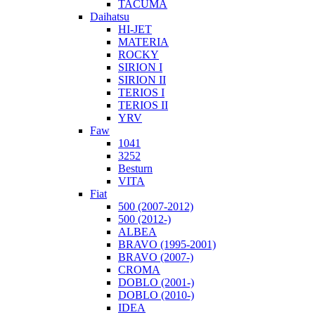
TACUMA
Daihatsu
HI-JET
MATERIA
ROCKY
SIRION I
SIRION II
TERIOS I
TERIOS II
YRV
Faw
1041
3252
Besturn
VITA
Fiat
500 (2007-2012)
500 (2012-)
ALBEA
BRAVO (1995-2001)
BRAVO (2007-)
CROMA
DOBLO (2001-)
DOBLO (2010-)
IDEA