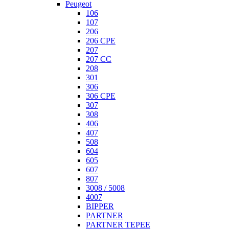
Peugeot
106
107
206
206 CPE
207
207 СС
208
301
306
306 CPE
307
308
406
407
508
604
605
607
807
3008 / 5008
4007
BIPPER
PARTNER
PARTNER TEPEE