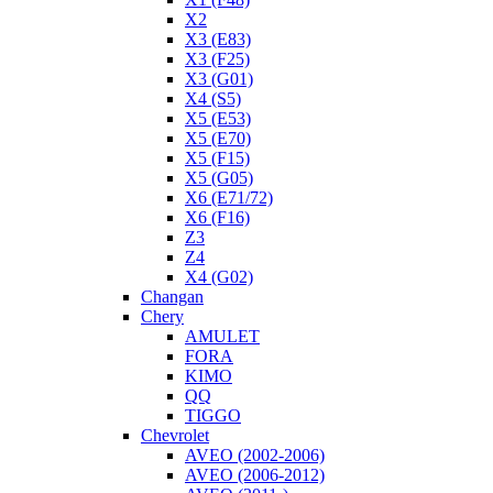
X2
X3 (E83)
X3 (F25)
X3 (G01)
X4 (S5)
X5 (E53)
X5 (E70)
X5 (F15)
X5 (G05)
X6 (E71/72)
X6 (F16)
Z3
Z4
X4 (G02)
Changan
Chery
AMULET
FORA
KIMO
QQ
TIGGO
Chevrolet
AVEO (2002-2006)
AVEO (2006-2012)