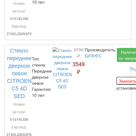
10 лет
Номер
детали:
51018LGN
Еврокод:
2740LGNS4FV
Стекло
2730
Производитель:
Наличи
₽
БИЗНЕС
переднее
по запр
Тип
3549
дверное
стекла:
По
₽
Переднее
левое
дверное
CITROEN
левое
C5 4D
установи
Гарантия:
SED
10 лет
Номер
детали:
51019LGN
Еврокод:
2740LGNS4FD