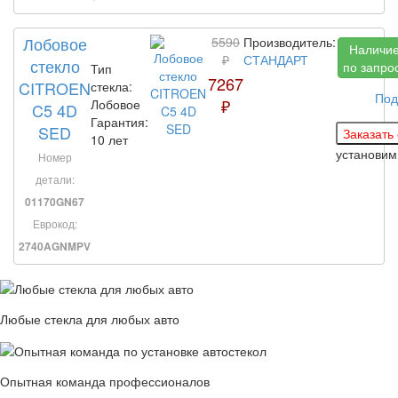
Лобовое
5590
Производитель:
Наличи
₽
СТАНДАРТ
стекло
по запро
Тип
7267
CITROEN
стекла:
Под
₽
Лобовое
C5 4D
Гарантия:
SED
10 лет
установим
Номер
детали:
01170GN67
Еврокод:
2740AGNMPV
Любые стекла для любых авто
Опытная команда профессионалов