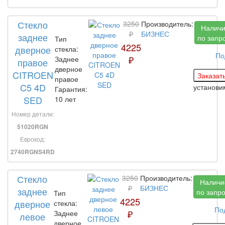
Стекло
3250
Производитель:
Налич
₽
БИЗНЕС
заднее
по запр
Тип
4225
дверное
стекла:
По
₽
Заднее
правое
дверное
CITROEN
правое
C5 4D
установ
Гарантия:
SED
10 лет
Номер детали:
51020RGN
Еврокод:
2740RGNS4RD
Стекло
3250
Производитель:
Наличи
₽
БИЗНЕС
заднее
по запр
Тип
4225
дверное
стекла:
По
₽
Заднее
левое
дверное