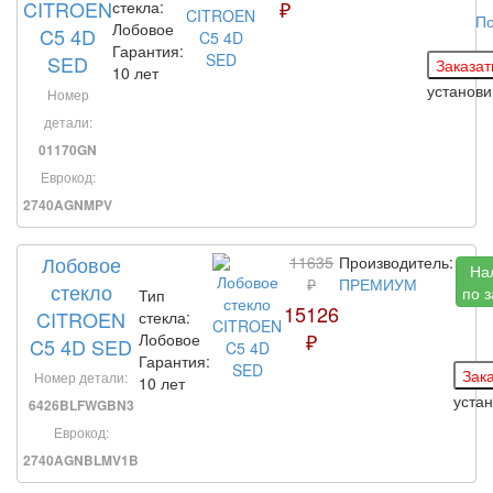
CITROEN
₽
стекла:
По
Лобовое
C5 4D
Гарантия:
SED
10 лет
установ
Номер
детали:
01170GN
Еврокод:
2740AGNMPV
Лобовое
11635
Производитель:
На
₽
ПРЕМИУМ
стекло
по 
Тип
15126
CITROEN
стекла:
₽
Лобовое
C5 4D SED
Гарантия:
Номер детали:
10 лет
уста
6426BLFWGBN3
Еврокод:
2740AGNBLMV1B