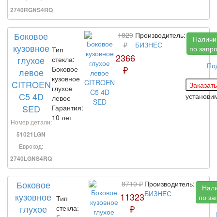
2740RGNS4RQ
Боковое
1820
Производитель:
Наличи
₽
БИЗНЕС
кузовное
по запр
Тип
2366
глухое
стекла:
По
₽
Боковое
левое
кузовное
CITROEN
глухое
C5 4D
установи
левое
SED
Гарантия:
10 лет
Номер детали:
51021LGN
Еврокод:
2740LGNS4RQ
Боковое
8710 ₽
Производитель:
Нал
БИЗНЕС
кузовное
11323
по за
Тип
глухое
₽
стекла: