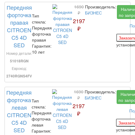
Передняя
1690
Производитель:
Налич
₽
БИЗНЕС
форточка
по запр
Тип
2197
правая
стекла:
По
₽
Передняя
CITROEN
форточка
C5 4D
правая
SED
установ
Гарантия:
10 лет
Номер детали:
51018RGN
Еврокод:
2740RGNS4FV
Передняя
1690
Производитель:
Налич
₽
БИЗНЕС
форточка
по запр
Тип
2197
левая
стекла:
По
₽
Передняя
CITROEN
форточка
C5 4D
левая
SED
установ
Гарантия: