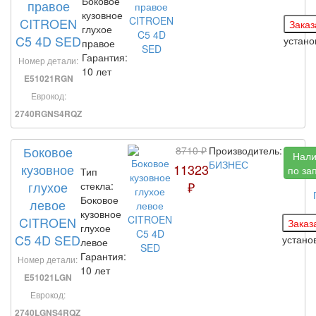
Боковое
правое
кузовное
CITROEN
глухое
C5 4D SED
устан
правое
Гарантия:
Номер детали:
10 лет
E51021RGN
Еврокод:
2740RGNS4RQZ
Боковое
8710 ₽
Производитель:
Нали
БИЗНЕС
кузовное
11323
по за
Тип
глухое
₽
стекла:
Боковое
левое
кузовное
CITROEN
глухое
C5 4D SED
устан
левое
Гарантия:
Номер детали:
10 лет
E51021LGN
Еврокод:
2740LGNS4RQZ