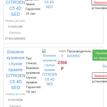
CITROEN
левое
C5 4D
установи
Гарантия:
SED
10 лет
Номер детали:
51020LGN
Еврокод:
2740LGNS4RD
Боковое
1820
Производитель:
Налич
₽
БИЗНЕС
кузовное
по запр
Тип
2366
глухое
стекла:
По
₽
Боковое
правое
кузовное
CITROEN
глухое
C5 4D
установ
правое
SED
Гарантия:
10 лет
Номер детали:
51021RGN
Еврокод: