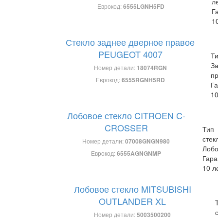
л
Еврокод:
6555LGNH5FD
Г
1
Стекло заднее дверное правое
PEUGEOT 4007
Ти
З
Номер детали:
18074RGN
п
Еврокод:
6555RGNH5RD
Га
10
Лобовое стекло CITROEN C-
CROSSER
Тип
стек
Номер детали:
07008GNGN980
Лобо
Еврокод:
6555AGNGNMP
Гара
10 л
Лобовое стекло MITSUBISHI
OUTLANDER XL
Номер детали:
5003500200