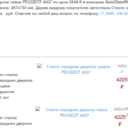
рное левое PEUGEOT 4007 по цене 3549 ₽ в компании AutoGlassWor
стекла: 487x730 мм. Дарим каждому покупателю автостекла Стекло
а -
руб. Ответим на любой ваш вопрос по телефону
+7 (495) 106-6
3250
₽
ип стекла:
4225
ереднее дверное
₽
равое
арантия:
0 лет
3250 ₽
4225
ип стекла:
₽
ереднее дверное