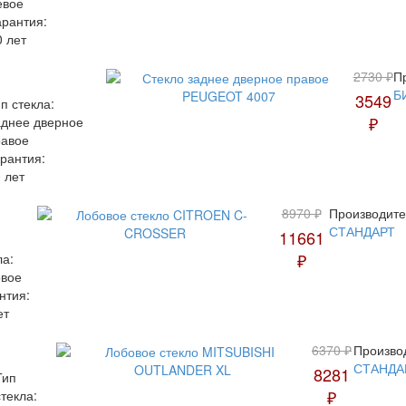
евое
арантия:
0 лет
2730 ₽
П
Б
3549
п стекла:
₽
аднее дверное
равое
рантия:
 лет
8970 ₽
Производите
СТАНДАРТ
11661
₽
ла:
вое
нтия:
ет
6370 ₽
Произво
СТАНДА
8281
Тип
₽
стекла: