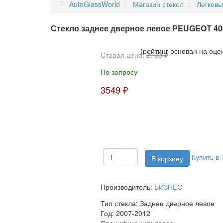
AutoGlassWorld
Магазин стекол
Легков
Стекло заднее дверное левое PEUGEOT 4
(рейтинг основан на оце
Старая цена:
2730 ₽
По запросу
3549 ₽
Купить в 
Производитель:
БИЗНЕС
Тип стекла:
Заднее дверное левое
Год:
2007-2012
Спецификация:
левое