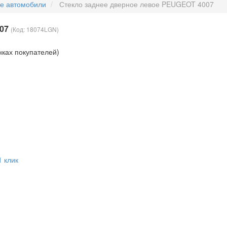
ые автомобили
Стекло заднее дверное левое PEUGEOT 4007
007
(Код:
18074LGN
)
нках покупателей)
1 клик