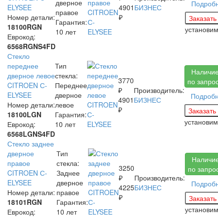
дверное
Подроб
ELYSEE
4901
БИЗНЕС
правое
Номер детали:
₽
Гарантия:
18100RGN
установи
10 лет
Еврокод:
6568RGNS4FD
Стекло
переднее
Тип
Наличи
дверное левое
стекла:
3770
по запро
CITROEN С-
Переднее
₽
Производитель:
ELYSEE
дверное
Подроб
4901
БИЗНЕС
Номер детали:
левое
₽
18100LGN
Гарантия:
установи
Еврокод:
10 лет
6568LGNS4FD
Стекло заднее
дверное
Тип
Наличи
правое
стекла:
3250
по запро
CITROEN С-
Заднее
₽
Производитель:
ELYSEE
дверное
Подроб
4225
БИЗНЕС
Номер детали:
правое
₽
18101RGN
Гарантия:
установи
Еврокод:
10 лет