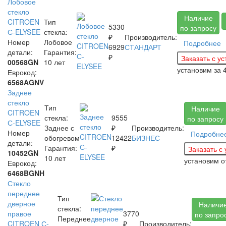
Лобовое
стекло
Наличие
CITROEN
Тип
5330
по запросу
С-ELYSEE
стекла:
₽
Производитель:
Номер
Лобовое
Подробнее
6929
СТАНДАРТ
детали:
Гарантия:
₽
00568GN
10 лет
установим за
Еврокод:
6568AGNV
Заднее
стекло
Тип
Наличие
CITROEN
стекла:
9555
по запросу
С-ELYSEE
Заднее с
₽
Производитель:
Номер
Подробне
обогревом
12422
БИЗНЕС
детали:
Гарантия:
₽
10452GN
10 лет
установим
о
Еврокод:
6468BGNH
Стекло
переднее
Тип
дверное
Наличи
стекла:
правое
3770
по запро
Переднее
CITROEN С-
₽
Производитель: