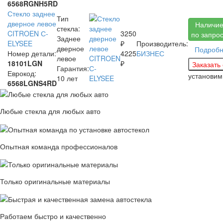
6568RGNH5RD
Стекло заднее
Тип
дверное левое
Наличи
стекла:
CITROEN С-
3250
по запро
Заднее
ELYSEE
₽
Производитель:
дверное
Подроб
Номер детали:
4225
БИЗНЕС
левое
18101LGN
₽
Гарантия:
Еврокод:
установи
10 лет
6568LGNS4RD
Любые стекла для любых авто
Опытная команда профессионалов
Только оригинальные материалы
Работаем быстро и качественно