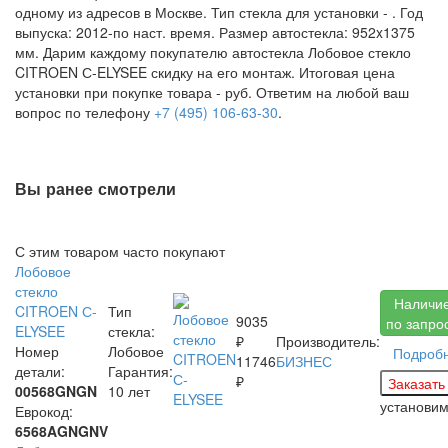
одному из адресов в Москве. Тип стекла для установки -
. Год
выпуска: 2012-по наст. время. Размер автостекла: 952x1375
мм. Дарим каждому покупателю автостекла Лобовое стекло
CITROEN С-ELYSEE скидку на его монтаж. Итоговая цена
установки при покупке товара -
руб. Ответим на любой ваш
вопрос по телефону
+7 (495) 106-63-30
.
Вы ранее смотрели
С этим товаром часто покупают
Лобовое
стекло
Наличи
CITROEN С-
Тип
9035
по запро
ELYSEE
стекла:
₽
Производитель:
Номер
Лобовое
Подроб
11746
БИЗНЕС
детали:
Гарантия:
₽
00568GNGN
10 лет
установи
Еврокод:
6568AGNGNV