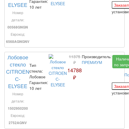
Гарантия:
ELYSEE
10 лет
установ
Номер
детали:
00568GNGN
Еврокод:
6568AGNGNV
Лобовое
11375
Производитель:
Налич
₽
ПРЕМИУМ
стекло
по запр
Тип
14788
CITROEN
стекла:
По
₽
Лобовое
С-
Гарантия:
ELYSEE
10 лет
установ
Номер
детали:
1502950200
Еврокод:
2752AGNV