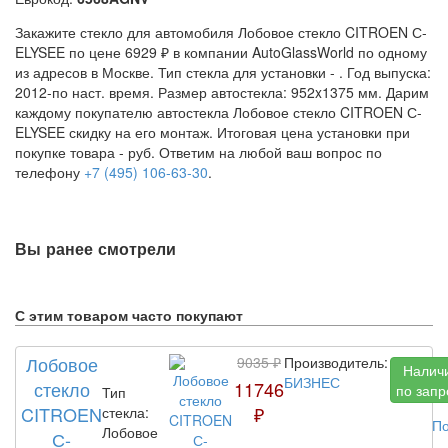
Закажите стекло для автомобиля Лобовое стекло CITROEN С-
ELYSEE по цене 6929 ₽ в компании AutoGlassWorld по одному
из адресов в Москве. Тип стекла для установки -
. Год выпуска:
2012-по наст. время. Размер автостекла: 952x1375 мм. Дарим
каждому покупателю автостекла Лобовое стекло CITROEN С-
ELYSEE скидку на его монтаж. Итоговая цена установки при
покупке товара -
руб. Ответим на любой ваш вопрос по
телефону
+7 (495) 106-63-30
.
Вы ранее смотрели
С этим товаром часто покупают
Лобовое
9035 ₽
Производитель:
Налич
БИЗНЕС
стекло
11746
по запр
Тип
CITROEN
₽
стекла:
По
Лобовое
С-