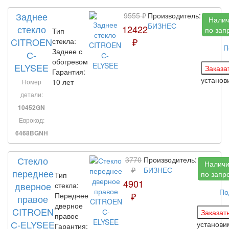
Заднее
9555 ₽
Производитель:
Нали
БИЗНЕС
стекло
12422
по зап
Тип
CITROEN
₽
стекла:
П
Заднее с
С-
обогревом
ELYSEE
Гарантия:
устано
10 лет
Номер
детали:
10452GN
Еврокод:
6468BGNH
Стекло
3770
Производитель:
Налич
₽
БИЗНЕС
переднее
по запр
Тип
4901
дверное
стекла:
По
₽
Переднее
правое
дверное
CITROEN
правое
С-ELYSEE
установ
Гарантия: