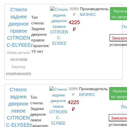
Стекло
3250
Производитель:
Налич
₽
БИЗНЕС
заднее
по запр
Тип
4225
дверное
стекла:
По
₽
Заднее
правое
дверное
CITROEN
правое
С-ELYSEE
установ
Гарантия:
10 лет
Номер детали:
18101RGN
Еврокод:
6568RGNH5RD
Стекло
3250
Производитель:
Наличи
₽
БИЗНЕС
заднее
по запр
Тип
4225
дверное
стекла:
По
₽
Заднее
левое
дверное
CITROEN
левое
С-ELYSEE
установи
Гарантия: