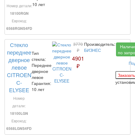
10 лет
Номер детали:
18100RGN
Еврокод:
6568RGNS4FD
Стекло
3770
Производитель:
Наличи
₽
БИЗНЕС
переднее
по запр
Тип
4901
дверное
стекла:
По
₽
Переднее
левое
дверное
CITROEN
левое
С-
установи
Гарантия:
ELYSEE
10 лет
Номер
детали:
18100LGN
Еврокод:
6568LGNS4FD