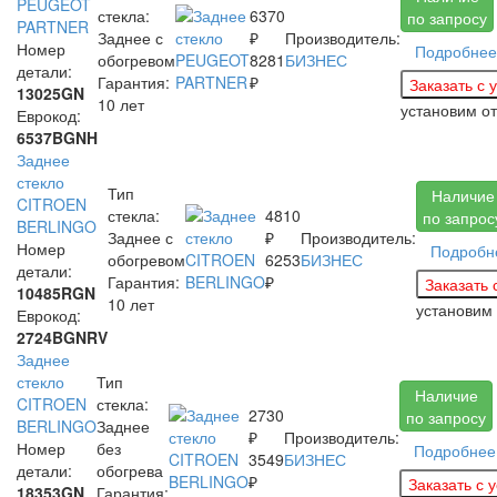
PEUGEOT
стекла:
6370
по запросу
PARTNER
Заднее с
₽
Производитель:
Номер
Подробнее
обогревом
8281
БИЗНЕС
детали:
Гарантия:
₽
13025GN
10 лет
установим
о
Еврокод:
6537BGNH
Заднее
стекло
Тип
Наличие
CITROEN
стекла:
4810
по запрос
BERLINGO
Заднее с
₽
Производитель:
Номер
Подробн
обогревом
6253
БИЗНЕС
детали:
Гарантия:
₽
10485RGN
10 лет
установим
Еврокод:
2724BGNRV
Заднее
стекло
Тип
Наличие
CITROEN
стекла:
2730
по запросу
BERLINGO
Заднее
₽
Производитель:
Номер
без
Подробнее
3549
БИЗНЕС
детали:
обогрева
₽
18353GN
Гарантия: