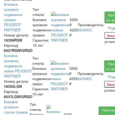
Боковое
кузовное
Тип
подвижное
стекла:
Нал
правое
Боковое
3250
по з
PEUGEOT
кузовное
₽
Производитель:
Под
PARTNER
подвижное
4225
БИЗНЕС
Номер детали:
правое
₽
18356RGN
Гарантия:
устан
Еврокод:
10 лет
6537RGNV2RQO
Боковое
Тип
кузовное
стекла:
Нал
подвижное
Боковое
3250
по за
левое PEUGEOT
кузовное
₽
Производитель:
PARTNER
Под
подвижное
4225
БИЗНЕС
Номер детали:
левое
₽
18356LGN
Гарантия:
устан
Еврокод:
10 лет
6537LGNV2RQO
Боковое
Тип
кузовное
стекла:
Наличи
глухое правое
Боковое
2730
по запро