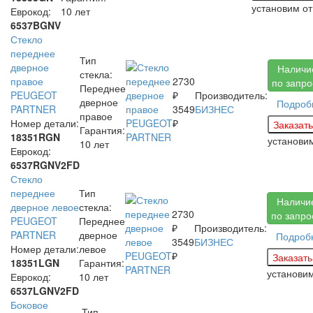
установим
от
Еврокод:
10 лет
6537BGNV
Стекло
переднее
Тип
дверное
Наличи
стекла:
правое
2730
по запро
Переднее
PEUGEOT
₽
Производитель:
дверное
Подроб
PARTNER
3549
БИЗНЕС
правое
Номер детали:
₽
Гарантия:
18351RGN
установи
10 лет
Еврокод:
6537RGNV2FD
Стекло
переднее
Тип
Наличи
дверное левое
стекла:
2730
по запро
PEUGEOT
Переднее
₽
Производитель:
PARTNER
дверное
Подроб
3549
БИЗНЕС
Номер детали:
левое
₽
18351LGN
Гарантия:
установи
Еврокод:
10 лет
6537LGNV2FD
Боковое
Тип