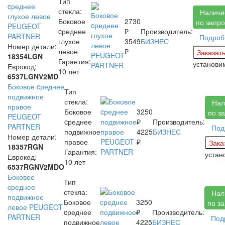
Тип
cреднее
стекла:
Наличи
глухое левое
Боковое
2730
по запро
PEUGEOT
cреднее
₽
Производитель:
PARTNER
Подроб
глухое
3549
БИЗНЕС
Номер детали:
левое
₽
18354LGN
Гарантия:
установ
Еврокод:
10 лет
6537LGNV2MD
Боковое cреднее
Тип
подвижное
стекла:
Нал
правое
Боковое
3250
по з
PEUGEOT
cреднее
₽
Производитель:
PARTNER
Под
подвижное
4225
БИЗНЕС
Номер детали:
правое
₽
18357RGN
Гарантия:
уста
Еврокод:
10 лет
6537RGNV2MDO
Боковое
Тип
cреднее
стекла:
Нал
подвижное
Боковое
3250
по з
левое PEUGEOT
cреднее
₽
Производитель:
PARTNER
Под
подвижное
4225
БИЗНЕС