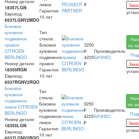
Номер детали:
левое
₽
18357LGN
Гарантия:
устан
Еврокод:
10 лет
6537LGNV2MDO
Боковое
кузовное
Тип
подвижное
стекла:
Нал
правое
Боковое
3250
по з
CITROEN
кузовное
₽
Производитель:
Под
BERLINGO
подвижное
4225
БИЗНЕС
Номер детали:
правое
₽
18355RGN
Гарантия:
устан
Еврокод:
10 лет
6537RGNV2RQO
Боковое
Тип
кузовное
стекла:
Нал
подвижное
Боковое
3250
по за
левое CITROEN
кузовное
₽
Производитель:
BERLINGO
Под
подвижное
4225
БИЗНЕС
Номер детали:
левое
₽
18355LGN
Гарантия:
устан
Еврокод:
10 лет
6537LGNV2RQO