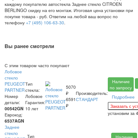
каждому покупателю автостекла Заднее стекло CITROEN
BERLINGO скидку на его монтаж. Итоговая цена установки при
покупке товара -
руб. Ответим на любой ваш вопрос по
телефону
+7 (495) 106-63-30
.
Вы ранее смотрели
С этим товаром часто покупают
Лобовое
стекло
Наличие
PEUGEOT
Тип
5070
по запросу
PARTNER
стекла:
₽
Производитель:
Номер
Лобовое
Подробнее
6591
СТАНДАРТ
детали:
Гарантия:
₽
00542GN
10 лет
установим за
Еврокод:
6537AGN
Заднее
стекло
Тип
Наличие