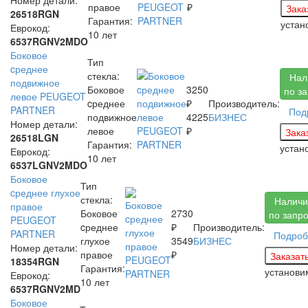
правое
₽
26518RGN
Гарантия:
уста
Еврокод:
10 лет
6537RGNV2MDO
Боковое
Тип
cреднее
стекла:
Нал
подвижное
Боковое
3250
по з
левое PEUGEOT
cреднее
₽
Производитель:
PARTNER
Под
подвижное
4225
БИЗНЕС
Номер детали:
левое
₽
26518LGN
Гарантия:
устан
Еврокод:
10 лет
6537LGNV2MDO
Боковое
Тип
cреднее глухое
стекла:
Наличи
правое
Боковое
2730
по запр
PEUGEOT
cреднее
₽
Производитель:
PARTNER
Подроб
глухое
3549
БИЗНЕС
Номер детали:
правое
₽
18354RGN
Гарантия:
установ
Еврокод:
10 лет
6537RGNV2MD
Боковое