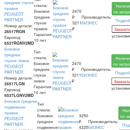
cреднее глухое
стекла:
Наличи
правое
Боковое
2470
по запр
PEUGEOT
cреднее
₽
Производитель:
PARTNER
Подроб
глухое
3211
БИЗНЕС
Номер детали:
правое
₽
26517RGN
Гарантия:
установ
Еврокод:
10 лет
6537RGNV2MD
Боковое
Тип
cреднее
стекла:
Наличи
глухое левое
Боковое
2470
по запро
PEUGEOT
cреднее
₽
Производитель:
PARTNER
Подроб
глухое
3211
БИЗНЕС
Номер детали:
левое
₽
26517LGN
Гарантия:
установ
Еврокод:
10 лет
6537LGNV2MD
Боковое cреднее
Тип
подвижное
стекла:
Нал
правое
Боковое
3250
по з
PEUGEOT
cреднее
₽
Производитель:
PARTNER
Под
подвижное
4225
БИЗНЕС
Номер детали: