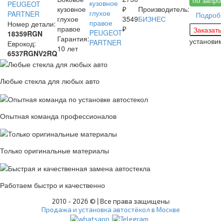
PEUGEOT
кузовное
₽
Производитель:
PARTNER
Подроб
глухое
3549
БИЗНЕС
Номер детали:
правое
₽
18359RGN
Гарантия:
установ
Еврокод:
10 лет
6537RGNV2RQ
Любые стекла для любых авто
Опытная команда профессионалов
Только оригинальные материалы
Работаем быстро и качественно
2010 -
2026 © | Все права защищены
Продажа и установка автостёкол в Москве