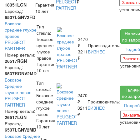
₽
18351LGN
Гарантия:
установи
Еврокод:
10 лет
6537LGNV2FD
Боковое
Тип
cреднее глухое
стекла:
Наличи
правое
Боковое
2470
по запр
PEUGEOT
cреднее
₽
Производитель:
PARTNER
Подроб
глухое
3211
БИЗНЕС
Номер детали:
правое
₽
26517RGN
Гарантия:
установ
Еврокод:
10 лет
6537RGNV2MD
Боковое
Тип
cреднее
стекла:
Наличи
глухое левое
Боковое
2470
по запро
PEUGEOT
cреднее
₽
Производитель:
PARTNER
Подроб
глухое
3211
БИЗНЕС
Номер детали:
левое
₽
26517LGN
Гарантия:
установ
Еврокод:
10 лет
6537LGNV2MD
Боковое cреднее
Тип