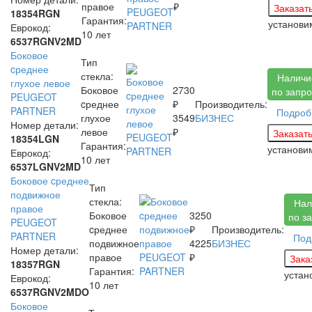
правое
₽
18354RGN
Гарантия:
установ
Еврокод:
10 лет
6537RGNV2MD
Боковое
Тип
cреднее
стекла:
Наличи
глухое левое
Боковое
2730
по запро
PEUGEOT
cреднее
₽
Производитель:
PARTNER
Подроб
глухое
3549
БИЗНЕС
Номер детали:
левое
₽
18354LGN
Гарантия:
установ
Еврокод:
10 лет
6537LGNV2MD
Боковое cреднее
Тип
подвижное
стекла:
Нал
правое
Боковое
3250
по з
PEUGEOT
cреднее
₽
Производитель:
PARTNER
Под
подвижное
4225
БИЗНЕС
Номер детали:
правое
₽
18357RGN
Гарантия:
уста
Еврокод:
10 лет
6537RGNV2MDO
Боковое