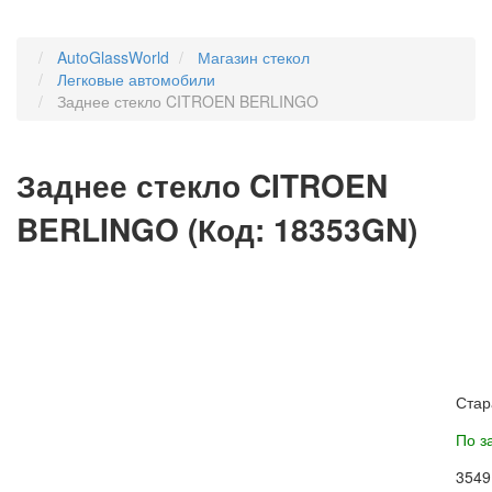
AutoGlassWorld
Магазин стекол
Легковые автомобили
Заднее стекло CITROEN BERLINGO
Заднее стекло CITROEN
BERLINGO
(Код:
18353GN
)
Стар
По з
3549