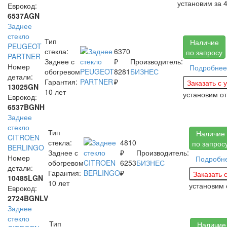
установим за
Еврокод:
6537AGN
Заднее
стекло
Тип
Наличие
PEUGEOT
стекла:
6370
по запросу
PARTNER
Заднее с
₽
Производитель:
Номер
Подробнее
обогревом
8281
БИЗНЕС
детали:
Гарантия:
₽
13025GN
10 лет
установим
о
Еврокод:
6537BGNH
Заднее
стекло
Тип
Наличие
CITROEN
стекла:
4810
по запрос
BERLINGO
Заднее с
₽
Производитель:
Номер
Подробн
обогревом
6253
БИЗНЕС
детали:
Гарантия:
₽
10485LGN
10 лет
установим
Еврокод:
2724BGNLV
Заднее
стекло
Тип
Наличие