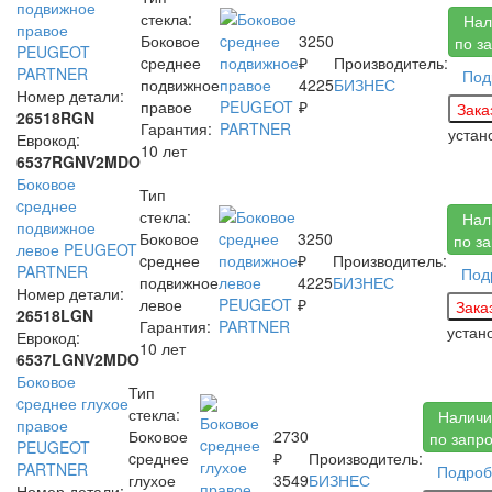
подвижное
стекла:
Нал
правое
Боковое
3250
по з
PEUGEOT
cреднее
₽
Производитель:
PARTNER
Под
подвижное
4225
БИЗНЕС
Номер детали:
правое
₽
26518RGN
Гарантия:
уста
Еврокод:
10 лет
6537RGNV2MDO
Боковое
Тип
cреднее
стекла:
Нал
подвижное
Боковое
3250
по з
левое PEUGEOT
cреднее
₽
Производитель:
PARTNER
Под
подвижное
4225
БИЗНЕС
Номер детали:
левое
₽
26518LGN
Гарантия:
устан
Еврокод:
10 лет
6537LGNV2MDO
Боковое
Тип
cреднее глухое
стекла:
Наличи
правое
Боковое
2730
по запр
PEUGEOT
cреднее
₽
Производитель:
PARTNER
Подроб
глухое
3549
БИЗНЕС
Номер детали: