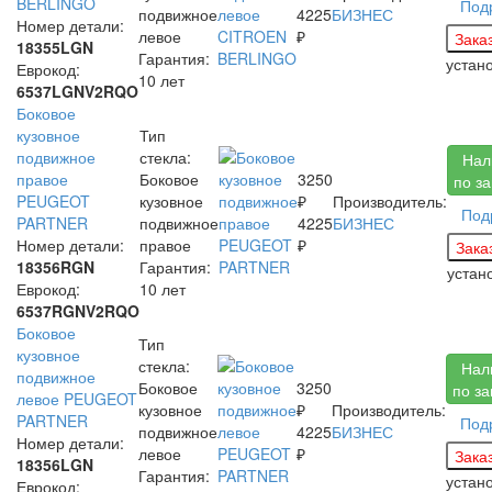
BERLINGO
Под
подвижное
4225
БИЗНЕС
Номер детали:
левое
₽
18355LGN
Гарантия:
устан
Еврокод:
10 лет
6537LGNV2RQO
Боковое
кузовное
Тип
подвижное
стекла:
Нал
правое
Боковое
3250
по з
PEUGEOT
кузовное
₽
Производитель:
Под
PARTNER
подвижное
4225
БИЗНЕС
Номер детали:
правое
₽
18356RGN
Гарантия:
устан
Еврокод:
10 лет
6537RGNV2RQO
Боковое
Тип
кузовное
стекла:
Нал
подвижное
Боковое
3250
по за
левое PEUGEOT
кузовное
₽
Производитель:
PARTNER
Под
подвижное
4225
БИЗНЕС
Номер детали:
левое
₽
18356LGN
Гарантия:
устан
Еврокод: