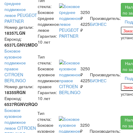
Тип
cреднее
стекла:
Нал
подвижное
Боковое
3250
по з
левое PEUGEOT
cреднее
₽
Производитель:
PARTNER
Под
подвижное
4225
БИЗНЕС
Номер детали:
левое
₽
18357LGN
Гарантия:
устан
Еврокод:
10 лет
6537LGNV2MDO
Боковое
кузовное
Тип
подвижное
стекла:
Нал
правое
Боковое
3250
по з
CITROEN
кузовное
₽
Производитель:
Под
BERLINGO
подвижное
4225
БИЗНЕС
Номер детали:
правое
₽
18355RGN
Гарантия:
устан
Еврокод:
10 лет
6537RGNV2RQO
Боковое
Тип
кузовное
стекла:
Нал
подвижное
Боковое
3250
по за
левое CITROEN
кузовное
₽
Производитель: