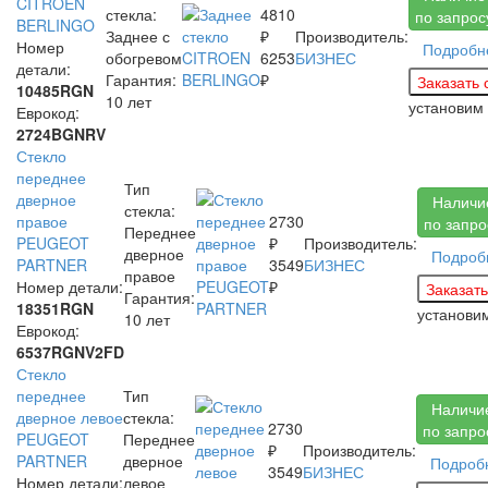
CITROEN
стекла:
4810
по запрос
BERLINGO
Заднее с
₽
Производитель:
Номер
Подробн
обогревом
6253
БИЗНЕС
детали:
Гарантия:
₽
10485RGN
10 лет
установим
Еврокод:
2724BGNRV
Стекло
переднее
Тип
дверное
Наличи
стекла:
правое
2730
по запро
Переднее
PEUGEOT
₽
Производитель:
дверное
Подроб
PARTNER
3549
БИЗНЕС
правое
Номер детали:
₽
Гарантия:
18351RGN
установи
10 лет
Еврокод:
6537RGNV2FD
Стекло
переднее
Тип
Наличи
дверное левое
стекла:
2730
по запро
PEUGEOT
Переднее
₽
Производитель:
PARTNER
дверное
Подроб
3549
БИЗНЕС
Номер детали:
левое