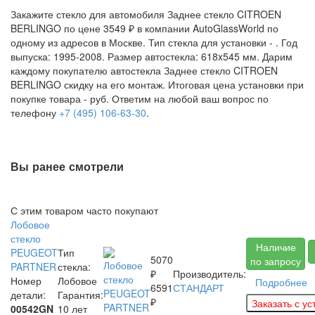
Закажите стекло для автомобиля Заднее стекло CITROEN
BERLINGO по цене 3549 ₽ в компании AutoGlassWorld по
одному из адресов в Москве. Тип стекла для установки -
. Год
выпуска: 1995-2008. Размер автостекла: 618x545 мм. Дарим
каждому покупателю автостекла Заднее стекло CITROEN
BERLINGO скидку на его монтаж. Итоговая цена установки при
покупке товара -
руб. Ответим на любой ваш вопрос по
телефону
+7 (495) 106-63-30
.
Вы ранее смотрели
С этим товаром часто покупают
Лобовое
стекло
Наличие
PEUGEOT
Тип
5070
по запросу
PARTNER
стекла:
₽
Производитель:
Номер
Лобовое
Подробнее
6591
СТАНДАРТ
детали:
Гарантия:
₽
00542GN
10 лет