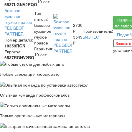
10 лет
6537LGNV2RQO
Боковое
Тип
кузовное
стекла:
Наличи
глухое правое
Боковое
2730
по запро
PEUGEOT
кузовное
₽
Производитель:
PARTNER
Подроб
глухое
3549
БИЗНЕС
Номер детали:
правое
₽
18359RGN
Гарантия:
установ
Еврокод:
10 лет
6537RGNV2RQ
Любые стекла для любых авто
Опытная команда профессионалов
Только оригинальные материалы