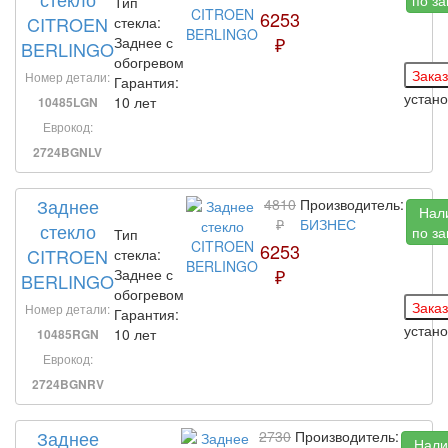
Тип
6253
CITROEN
стекла:
₽
Заднее с
BERLINGO
обогревом
Номер детали:
Гарантия:
устан
10 лет
10485LGN
Еврокод:
2724BGNLV
Заднее
4810
Производитель:
Нал
₽
БИЗНЕС
стекло
по за
Тип
6253
CITROEN
стекла:
₽
Заднее с
BERLINGO
обогревом
Номер детали:
Гарантия:
устан
10 лет
10485RGN
Еврокод:
2724BGNRV
Заднее
2730
Производитель:
Нали