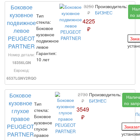
Боковое
3250
Производитель:
Нал
₽
БИЗНЕС
кузовное
по з
Тип
4225
подвижное
стекла:
₽
Боковое
левое
кузовное
PEUGEOT
подвижное
PARTNER
уста
левое
Гарантия:
Номер детали:
10 лет
18356LGN
Еврокод:
6537LGNV2RQO
Боковое
2730
Производитель:
Налич
₽
БИЗНЕС
кузовное
по запр
Тип
3549
глухое
стекла:
П
₽
Боковое
правое
кузовное
PEUGEOT
глухое
PARTNER
установ
правое