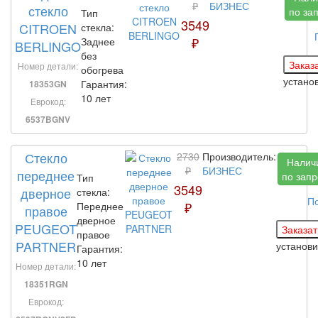
₽
БИЗНЕС
стекло
по за
Тип
3549
CITROEN
стекла:
₽
Заднее
BERLINGO
без
Номер детали:
обогрева
устано
Гарантия:
18353GN
10 лет
Еврокод:
6537BGNV
Стекло
2730
Производитель:
Налич
₽
БИЗНЕС
переднее
по запр
Тип
3549
дверное
стекла:
П
₽
Переднее
правое
дверное
PEUGEOT
правое
PARTNER
установ
Гарантия:
10 лет
Номер детали:
18351RGN
Еврокод: