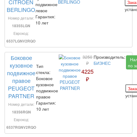
CITROEN
подвижное
BERLINGO
уста
левое
Гарантия:
Номер детали:
10 лет
18355LGN
Еврокод:
6537LGNV2RQO
Боковое
3250
Производитель:
На
₽
БИЗНЕС
кузовное
по з
Тип
4225
подвижное
стекла:
₽
Боковое
правое
кузовное
PEUGEOT
подвижное
PARTNER
уста
правое
Гарантия:
Номер детали:
10 лет
18356RGN
Еврокод:
6537RGNV2RQO