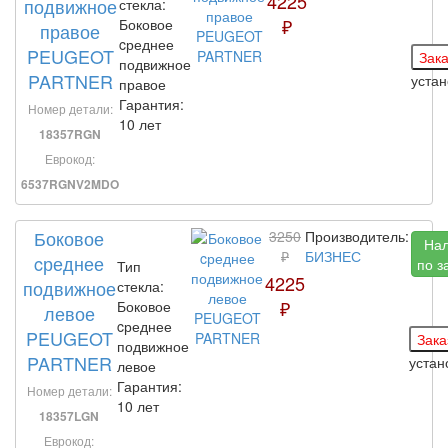
4225
подвижное
стекла:
₽
Боковое
правое
cреднее
PEUGEOT
подвижное
PARTNER
уста
правое
Гарантия:
Номер детали:
10 лет
18357RGN
Еврокод:
6537RGNV2MDO
Боковое
3250
Производитель:
На
₽
БИЗНЕС
cреднее
по з
Тип
4225
подвижное
стекла:
₽
Боковое
левое
cреднее
PEUGEOT
подвижное
PARTNER
уста
левое
Гарантия:
Номер детали:
10 лет
18357LGN
Еврокод: