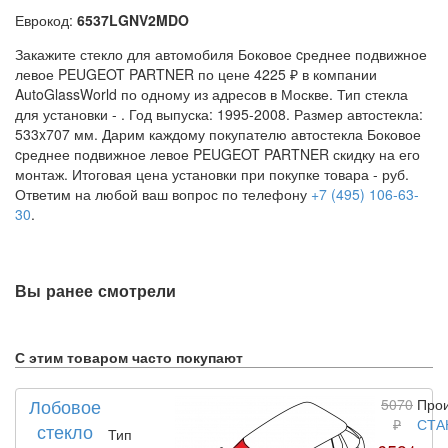
Еврокод:
6537LGNV2MDO
Закажите стекло для автомобиля Боковое cреднее подвижное
левое PEUGEOT PARTNER по цене 4225 ₽ в компании
AutoGlassWorld по одному из адресов в Москве. Тип стекла
для установки -
. Год выпуска: 1995-2008. Размер автостекла:
533x707 мм. Дарим каждому покупателю автостекла Боковое
cреднее подвижное левое PEUGEOT PARTNER скидку на его
монтаж. Итоговая цена установки при покупке товара -
руб.
Ответим на любой ваш вопрос по телефону
+7 (495) 106-63-
30
.
Вы ранее смотрели
С этим товаром часто покупают
Лобовое
5070
Прои
₽
СТА
стекло
Тип