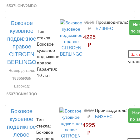
6537LGNV2MDO
Боковое
3250
Производитель:
На
₽
БИЗНЕС
кузовное
по з
Тип
4225
подвижное
стекла:
₽
Боковое
правое
кузовное
CITROEN
подвижное
BERLINGO
уста
правое
Гарантия:
Номер детали:
10 лет
18355RGN
Еврокод:
6537RGNV2RQO
Боковое
3250
Производитель:
Нал
₽
БИЗНЕС
кузовное
по з
Тип
4225
подвижное
стекла:
₽
Боковое
левое
кузовное