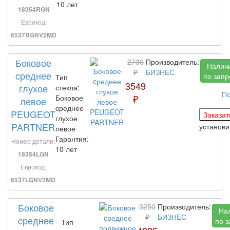
10 лет
18354RGN
Еврокод:
6537RGNV2MD
Боковое
2730
Производитель:
Налич
₽
БИЗНЕС
cреднее
по запр
Тип
3549
глухое
стекла:
По
₽
Боковое
левое
cреднее
PEUGEOT
глухое
PARTNER
установ
левое
Гарантия:
Номер детали:
10 лет
18354LGN
Еврокод:
6537LGNV2MD
Боковое
3250
Производитель:
На
₽
БИЗНЕС
cреднее
по з
Тип