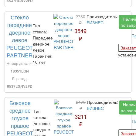
6537RGNV2FD
Стекло
2730
Производитель:
Налич
₽
БИЗНЕС
переднее
по запр
Тип
3549
дверное
стекла:
П
₽
Переднее
левое
дверное
PEUGEOT
левое
PARTNER
установ
Гарантия:
10 лет
Номер детали:
18351LGN
Еврокод:
6537LGNV2FD
Боковое
2470
Производитель:
Налич
₽
БИЗНЕС
cреднее
по запр
Тип
3211
глухое
стекла:
П
₽
Боковое
правое
cреднее
PEUGEOT
глухое