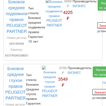
Боковое
3250
Производитель:
На
₽
БИЗНЕС
cреднее
по з
Тип
4225
подвижное
стекла:
₽
Боковое
правое
cреднее
PEUGEOT
подвижное
PARTNER
уста
правое
Гарантия:
Номер детали:
10 лет
26518RGN
Еврокод:
6537RGNV2MDO
Боковое
2730
Производитель:
Налич
₽
БИЗНЕС
cреднее
по запр
Тип
3549
глухое
стекла:
П
₽
Боковое
правое
cреднее
PEUGEOT
глухое
PARTNER
установ
правое
Гарантия:
Номер детали: