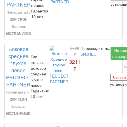
PARTNER
установ
правое
Гарантия:
Номер детали:
10 лет
26517RGN
Еврокод:
6537RGNV2MD
Боковое
2470
Производитель:
Налич
₽
БИЗНЕС
cреднее
по запр
Тип
3211
глухое
стекла:
По
₽
Боковое
левое
cреднее
PEUGEOT
глухое
PARTNER
установ
левое
Гарантия:
Номер детали:
10 лет
26517LGN
Еврокод:
6537LGNV2MD