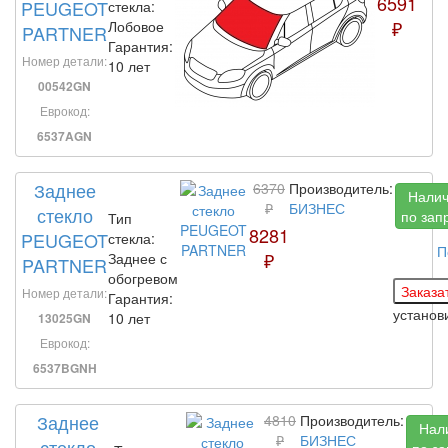
6591
PEUGEOT
стекла:
₽
Лобовое
PARTNER
Гарантия:
Номер детали:
10 лет
00542GN
Еврокод:
6537AGN
Заднее
6370
Производитель:
Нали
₽
БИЗНЕС
стекло
по зап
Тип
8281
PEUGEOT
стекла:
П
₽
Заднее с
PARTNER
обогревом
Номер детали:
Гарантия:
устано
10 лет
13025GN
Еврокод:
6537BGNH
Заднее
4810
Производитель:
Нал
₽
БИЗНЕС
стекло
по за