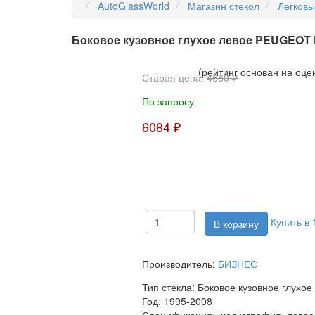
AutoGlassWorld
Магазин стекол
Легков
Боковое кузовное глухое левое PEUGEO
(рейтинг основан на оце
Старая цена:
4680 ₽
По запросу
6084 ₽
Купить в 
Производитель:
БИЗНЕС
Тип стекла:
Боковое кузовное глухое
Год:
1995-2008
Спецификация:
шелкография, левое