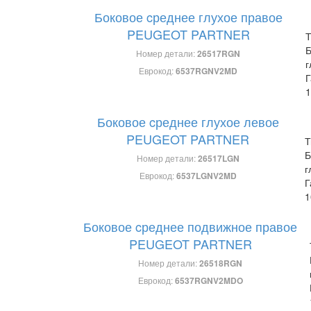
Боковое cреднее глухое правое
PEUGEOT PARTNER
Т
Б
Номер детали:
26517RGN
г
Еврокод:
6537RGNV2MD
Г
1
Боковое cреднее глухое левое
PEUGEOT PARTNER
Т
Б
Номер детали:
26517LGN
г
Еврокод:
6537LGNV2MD
Г
1
Боковое cреднее подвижное правое
PEUGEOT PARTNER
Номер детали:
26518RGN
Еврокод:
6537RGNV2MDO