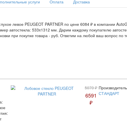
полнительные услуги
Оплата
Доставка
 глухое левое PEUGEOT PARTNER по цене 6084 ₽ в компании AutoGl
Размер автостекла: 533x1312 мм. Дарим каждому покупателю автост
новки при покупке товара -
руб. Ответим на любой ваш вопрос по
5070 ₽
Производитель
СТАНДАРТ
6591
₽
а:
вое
тия:
т