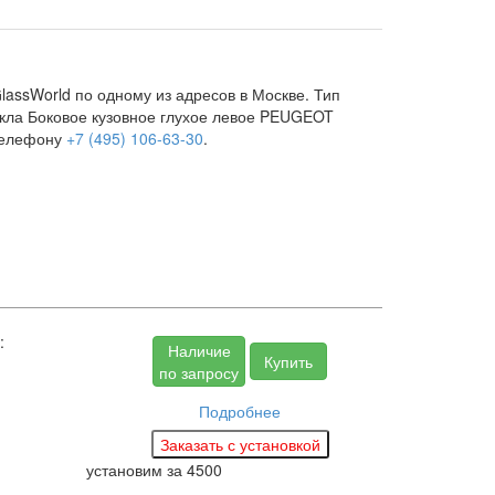
assWorld по одному из адресов в Москве. Тип
екла Боковое кузовное глухое левое PEUGEOT
 телефону
+7 (495) 106-63-30
.
:
Наличие
Купить
по запросу
Подробнее
установим за
4500