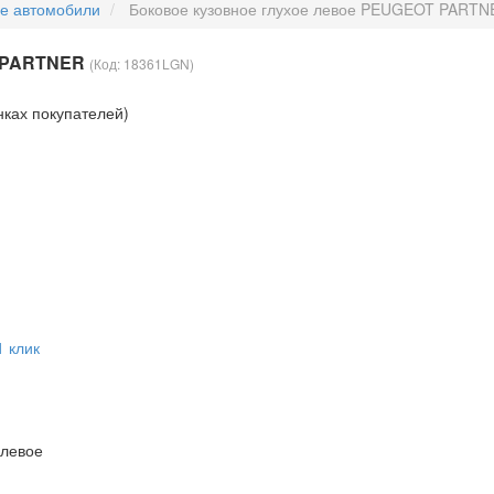
ые автомобили
Боковое кузовное глухое левое PEUGEOT PARTN
T PARTNER
(Код:
18361LGN
)
нках покупателей)
1 клик
 левое