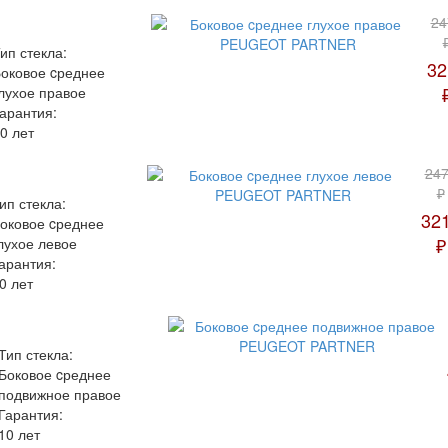
24
ип стекла:
32
оковое cреднее
лухое правое
арантия:
0 лет
24
₽
ип стекла:
32
оковое cреднее
₽
лухое левое
арантия:
0 лет
Тип стекла:
Боковое cреднее
подвижное правое
Гарантия:
10 лет