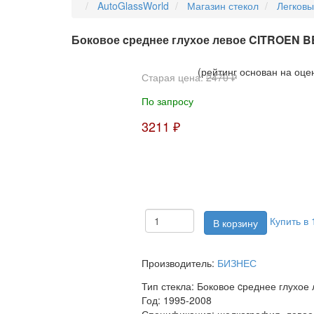
AutoGlassWorld
Магазин стекол
Легков
Боковое cреднее глухое левое CITROEN 
(рейтинг основан на оце
Старая цена:
2470 ₽
По запросу
3211 ₽
Купить в 
Производитель:
БИЗНЕС
Тип стекла:
Боковое cреднее глухое 
Год:
1995-2008
Спецификация:
шелкография, левое