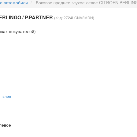
ые автомобили
Боковое cреднее глухое левое CITROEN BERLIN
BERLINGO / P.PARTNER
(Код:
2724LGNV2MDN
)
нках покупателей)
1 клик
левое