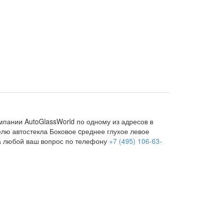
пании AutoGlassWorld по одному из адресов в
елю автостекла Боковое cреднее глухое левое
а любой ваш вопрос по телефону
+7 (495) 106-63-