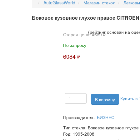
AutoGlassWorld
Магазин стекол
Легков
Боковое кузовное глухое правое CITROE
(рейтинг основан на оце
Старая цена:
4680 ₽
По запросу
6084 ₽
Купить в 
Производитель:
БИЗНЕС
Тип стекла:
Боковое кузовное глухое
Год:
1995-2008
Спецификация:
шелкография, право