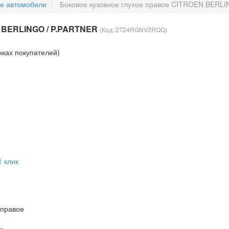
ые автомобили
Боковое кузовное глухое правое CITROEN BERL
N BERLINGO / P.PARTNER
(Код:
2724RGNV2RQQ
)
нках покупателей)
1 клик
 правое
е