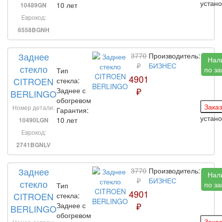
устан
10 лет
10489GN
Еврокод:
6558BGNH
Заднее
3770
Производитель:
Нал
₽
БИЗНЕС
стекло
по за
Тип
4901
CITROEN
стекла:
₽
Заднее с
BERLINGO
обогревом
Номер детали:
Гарантия:
устан
10 лет
10490LGN
Еврокод:
2741BGNLV
Заднее
3770
Производитель:
Нал
₽
БИЗНЕС
стекло
по за
Тип
4901
CITROEN
стекла:
₽
Заднее с
BERLINGO
обогревом