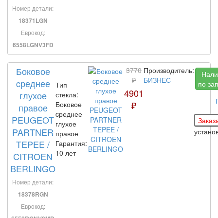
Номер детали:
18371LGN
Еврокод:
6558LGNV3FD
Боковое
3770
Производитель:
Нали
₽
БИЗНЕС
cреднее
по за
Тип
4901
глухое
стекла:
₽
Боковое
правое
cреднее
PEUGEOT
глухое
PARTNER
устано
правое
TEPEE /
Гарантия:
10 лет
CITROEN
BERLINGO
Номер детали:
18378RGN
Еврокод: