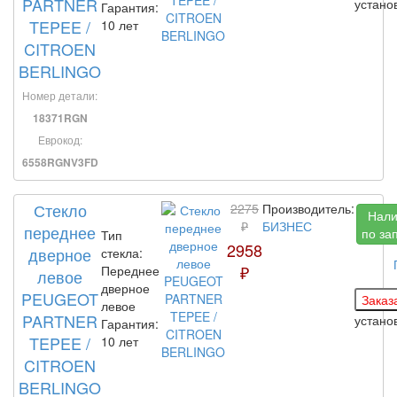
PARTNER
устан
Гарантия:
TEPEE /
10 лет
CITROEN
BERLINGO
Номер детали:
18371RGN
Еврокод:
6558RGNV3FD
Стекло
2275
Производитель:
Нали
₽
БИЗНЕС
переднее
по за
Тип
2958
дверное
стекла:
₽
Переднее
левое
дверное
PEUGEOT
левое
PARTNER
устан
Гарантия:
TEPEE /
10 лет
CITROEN
BERLINGO