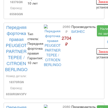
18376GN
10 лет
устано
Еврокод:
6558GGN
Передняя
2080
Производитель:
Нали
₽
БИЗНЕС
форточка
по за
Тип
2704
правая
стекла:
₽
Передняя
PEUGEOT
форточка
PARTNER
правая
TEPEE /
устан
Гарантия:
CITROEN
10 лет
BERLINGO
Номер детали:
18370RGN
Еврокод:
6558RGNV3FV
Передняя
2080
Производитель: