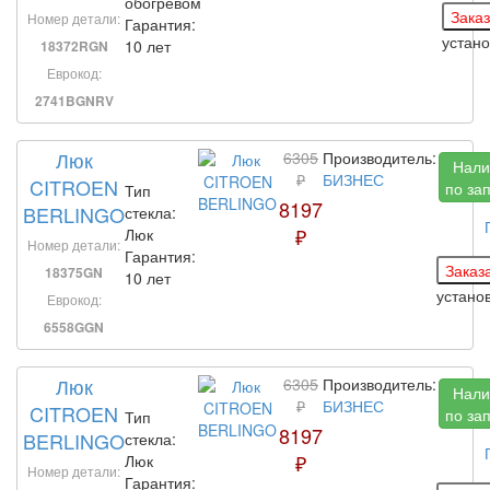
обогревом
Номер детали:
Гарантия:
устан
10 лет
18372RGN
Еврокод:
2741BGNRV
Люк
6305
Производитель:
Нали
₽
БИЗНЕС
CITROEN
по за
Тип
8197
BERLINGO
стекла:
₽
Люк
Номер детали:
Гарантия:
18375GN
10 лет
устано
Еврокод:
6558GGN
Люк
6305
Производитель:
Нали
₽
БИЗНЕС
CITROEN
по за
Тип
8197
BERLINGO
стекла:
₽
Люк
Номер детали:
Гарантия: