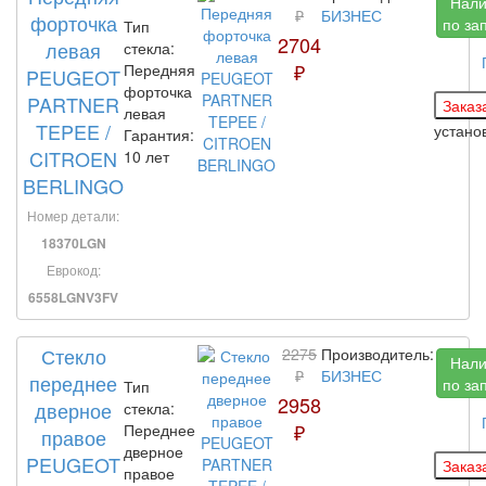
Нали
₽
БИЗНЕС
форточка
по за
Тип
2704
левая
стекла:
₽
Передняя
PEUGEOT
форточка
PARTNER
левая
TEPEE /
устан
Гарантия:
CITROEN
10 лет
BERLINGO
Номер детали:
18370LGN
Еврокод:
6558LGNV3FV
Стекло
2275
Производитель:
Нали
₽
БИЗНЕС
переднее
по за
Тип
2958
дверное
стекла:
₽
Переднее
правое
дверное
PEUGEOT
правое