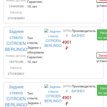
Номер детали:
Гарантия:
устан
10 лет
10490RGN
Еврокод:
2741BGNRV
Заднее
3770
Производитель:
Нал
₽
БИЗНЕС
стекло
по за
Тип
4901
CITROEN
стекла:
₽
Заднее с
BERLINGO
обогревом
Номер детали:
Гарантия:
устан
10 лет
18372LGN
Еврокод:
2741BGNLV
Заднее
3770
Производитель:
Нал
₽
БИЗНЕС
стекло
по за
Тип
4901
CITROEN
стекла:
₽
Заднее с
BERLINGO