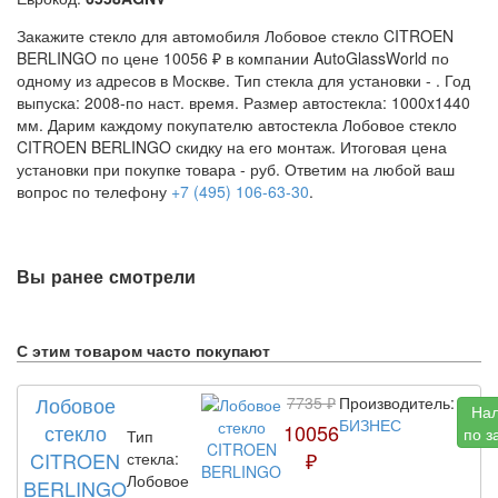
Закажите стекло для автомобиля Лобовое стекло CITROEN
BERLINGO по цене 10056 ₽ в компании AutoGlassWorld по
одному из адресов в Москве. Тип стекла для установки -
. Год
выпуска: 2008-по наст. время. Размер автостекла: 1000x1440
мм. Дарим каждому покупателю автостекла Лобовое стекло
CITROEN BERLINGO скидку на его монтаж. Итоговая цена
установки при покупке товара -
руб. Ответим на любой ваш
вопрос по телефону
+7 (495) 106-63-30
.
Вы ранее смотрели
С этим товаром часто покупают
Лобовое
7735 ₽
Производитель:
На
БИЗНЕС
стекло
10056
по з
Тип
CITROEN
₽
стекла:
Лобовое
BERLINGO