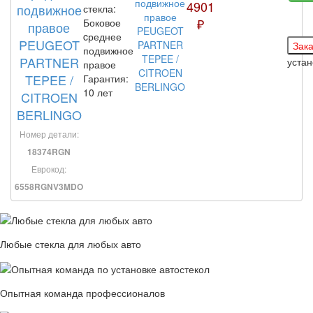
4901
подвижное
стекла:
₽
Боковое
правое
cреднее
PEUGEOT
подвижное
PARTNER
уста
правое
TEPEE /
Гарантия:
10 лет
CITROEN
BERLINGO
Номер детали:
18374RGN
Еврокод:
6558RGNV3MDO
Любые стекла для любых авто
Опытная команда профессионалов