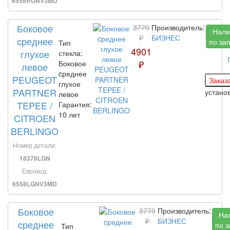
6558RGNV3MD
Боковое
3770
Производитель:
Нали
₽
БИЗНЕС
cреднее
по за
Тип
4901
глухое
стекла:
₽
Боковое
левое
cреднее
PEUGEOT
глухое
PARTNER
устано
левое
TEPEE /
Гарантия:
10 лет
CITROEN
BERLINGO
Номер детали:
18378LGN
Еврокод:
6558LGNV3MD
Боковое
3770
Производитель:
На
₽
БИЗНЕС
cреднее
по з
Тип