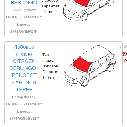
BERLINGO
Гарантия:
Номер детали:
10 лет
FRBLR5602ALFWGTY
Еврокод:
2741AGNMVZ1P
Лобовое
845
стекло
109
Тип
CITROEN
₽
стекла:
Лобовое
BERLINGO /
Гарантия:
PEUGEOT
10 лет
PARTNER
TEPEE
Номер детали:
FRBLR5602ALFWGGY
Еврокод:
2741AGNGNVZ1P