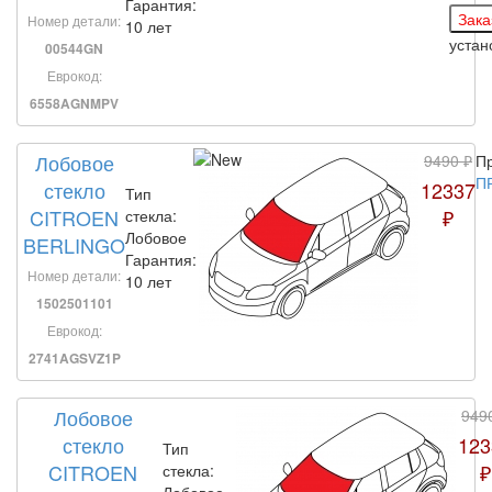
Гарантия:
Номер детали:
10 лет
устан
00544GN
Еврокод:
6558AGNMPV
Лобовое
9490 ₽
Пр
П
стекло
12337
Тип
CITROEN
₽
стекла:
Лобовое
BERLINGO
Гарантия:
Номер детали:
10 лет
1502501101
Еврокод:
2741AGSVZ1P
Лобовое
949
стекло
123
Тип
CITROEN
₽
стекла:
Лобовое