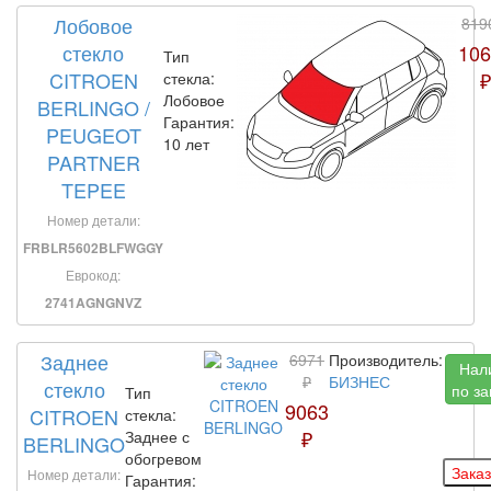
Лобовое
819
стекло
106
Тип
CITROEN
₽
стекла:
Лобовое
BERLINGO /
Гарантия:
PEUGEOT
10 лет
PARTNER
TEPEE
Номер детали:
FRBLR5602BLFWGGY
Еврокод:
2741AGNGNVZ
Заднее
6971
Производитель:
Нал
₽
БИЗНЕС
стекло
по за
Тип
9063
CITROEN
стекла:
₽
Заднее с
BERLINGO
обогревом
Номер детали:
Гарантия: