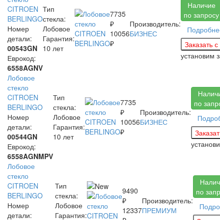
Наличие
CITROEN
Тип
7735
по запросу
BERLINGO
стекла:
₽
Производитель:
Номер
Лобовое
Подробне
10056
БИЗНЕС
детали:
Гарантия:
₽
00543GN
10 лет
установим 
Еврокод:
6558AGNV
Лобовое
стекло
Налич
CITROEN
Тип
7735
по запр
BERLINGO
стекла:
₽
Производитель:
Номер
Лобовое
Подро
10056
БИЗНЕС
детали:
Гарантия:
₽
00544GN
10 лет
установ
Еврокод:
6558AGNMPV
Лобовое
стекло
Налич
CITROEN
Тип
9490
по зап
BERLINGO
стекла:
₽
Производитель:
Номер
Лобовое
Подро
12337
ПРЕМИУМ
детали:
Гарантия:
₽