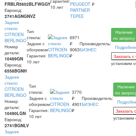
Гарантия:
FRBLR5602BLFWGGY
₽
10 лет
Еврокод:
2741AGNGNVZ
Заднее
стекло
Тип
Наличие
CITROEN
стекла:
6971
по запросу
BERLINGO
Заднее с
₽
Производитель:
Номер
Подробне
обогревом
9063
БИЗНЕС
детали:
Гарантия:
₽
10489GN
10 лет
установим
о
Еврокод:
6558BGNH
Заднее
стекло
Тип
Наличие
CITROEN
стекла:
3770
по запрос
BERLINGO
Заднее с
₽
Производитель:
Номер
Подробн
обогревом
4901
БИЗНЕС
детали:
Гарантия:
₽
10490LGN
10 лет
установим
Еврокод:
2741BGNLV
Заднее