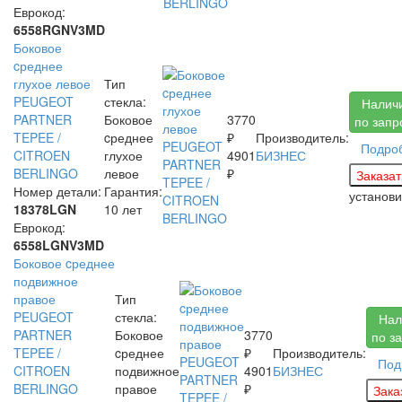
Еврокод:
6558RGNV3MD
Боковое
cреднее
глухое левое
Тип
PEUGEOT
стекла:
Налич
PARTNER
Боковое
3770
по запр
TEPEE /
cреднее
₽
Производитель:
Подро
CITROEN
глухое
4901
БИЗНЕС
BERLINGO
левое
₽
Номер детали:
Гарантия:
установ
18378LGN
10 лет
Еврокод:
6558LGNV3MD
Боковое cреднее
подвижное
правое
Тип
PEUGEOT
стекла:
Нал
PARTNER
Боковое
3770
по з
TEPEE /
cреднее
₽
Производитель:
Под
CITROEN
подвижное
4901
БИЗНЕС
BERLINGO
правое
₽