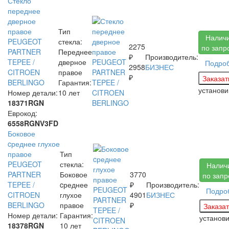
Стекло
переднее
дверное
правое
Тип
Налич
PEUGEOT
стекла:
2275
по запр
PARTNER
Переднее
₽
Производитель:
TEPEE /
дверное
Подро
2958
БИЗНЕС
CITROEN
правое
₽
BERLINGO
Гарантия:
установ
Номер детали:
10 лет
18371RGN
Еврокод:
6558RGNV3FD
Боковое
cреднее глухое
правое
Тип
PEUGEOT
стекла:
Налич
PARTNER
Боковое
3770
по запр
TEPEE /
cреднее
₽
Производитель:
Подро
CITROEN
глухое
4901
БИЗНЕС
BERLINGO
правое
₽
Номер детали:
Гарантия:
установ
18378RGN
10 лет