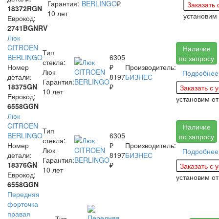
Гарантия:
₽
18372RGN
10 лет
установим
Еврокод:
2741BGNRV
Люк
CITROEN
Наличие
Тип
BERLINGO
6305
по запросу
стекла:
Номер
₽
Производитель:
Люк
Подробнее
детали:
8197
БИЗНЕС
Гарантия:
18375GN
₽
10 лет
Еврокод:
установим
от
6558GGN
Люк
CITROEN
Наличие
Тип
BERLINGO
6305
по запросу
стекла:
Номер
₽
Производитель:
Люк
Подробнее
детали:
8197
БИЗНЕС
Гарантия:
18376GN
₽
10 лет
Еврокод:
установим
от
6558GGN
Передняя
форточка
правая
Тип