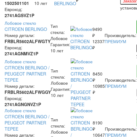
1502501101
10 лет
установ
Еврокод:
2741AGSVZ1P
Лобовое стекло
Тип
CITROEN BERLINGO
9490
стекла:
Номер детали:
₽
Производитель:
Лобовое
FRBLR5602ALFWGTY
12337
ПРЕМИУМ
Гарантия:
Еврокод:
₽
10 лет
2741AGNMVZ1P
Лобовое стекло
CITROEN BERLINGO /
Тип
PEUGEOT PARTNER
8450
стекла:
TEPEE
₽
Производитель:
Лобовое
Номер детали:
10985
ПРЕМИУМ
Гарантия:
FRBLR5602ALFWGGY
₽
10 лет
Еврокод:
2741AGNGNVZ1P
Лобовое стекло
CITROEN BERLINGO /
Тип
PEUGEOT PARTNER
8190
стекла:
TEPEE
₽
Производитель:
Лобовое
Номер детали:
10647
ПРЕМИУМ