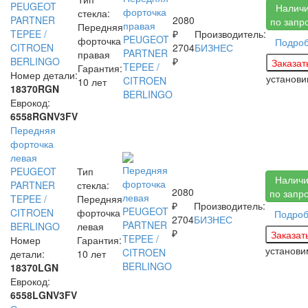
PEUGEOT
Налич
стекла:
PARTNER
2080
по запр
Передняя
TEPEE /
₽
Производитель:
форточка
Подро
CITROEN
2704
БИЗНЕС
правая
BERLINGO
₽
Гарантия:
Номер детали:
установ
10 лет
18370RGN
Еврокод:
6558RGNV3FV
Передняя
форточка
левая
PEUGEOT
Тип
Налич
PARTNER
стекла:
2080
по запр
TEPEE /
Передняя
₽
Производитель:
CITROEN
форточка
Подро
2704
БИЗНЕС
BERLINGO
левая
₽
Номер
Гарантия:
установ
детали:
10 лет
18370LGN
Еврокод:
6558LGNV3FV