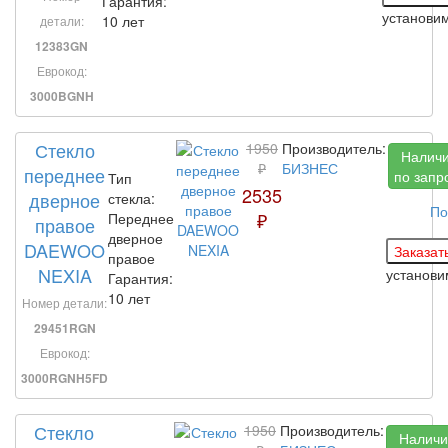
Гарантия:
установи
10 лет
детали:
12383GN
Еврокод:
3000BGNH
Стекло
1950
Производитель:
Налич
₽
БИЗНЕС
переднее
по запр
Тип
2535
дверное
стекла:
По
₽
Переднее
правое
дверное
DAEWOO
правое
NEXIA
установ
Гарантия:
10 лет
Номер детали:
29451RGN
Еврокод:
3000RGNH5FD
Стекло
1950
Производитель:
Наличи