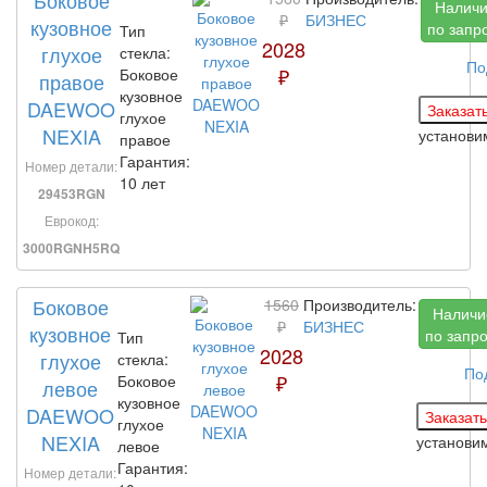
Налич
₽
БИЗНЕС
кузовное
по запр
Тип
2028
глухое
стекла:
По
₽
Боковое
правое
кузовное
DAEWOO
глухое
NEXIA
установ
правое
Гарантия:
Номер детали:
10 лет
29453RGN
Еврокод:
3000RGNH5RQ
Боковое
1560
Производитель:
Наличи
₽
БИЗНЕС
кузовное
по запр
Тип
2028
глухое
стекла:
По
₽
Боковое
левое
кузовное
DAEWOO
глухое
NEXIA
установи
левое
Гарантия:
Номер детали: