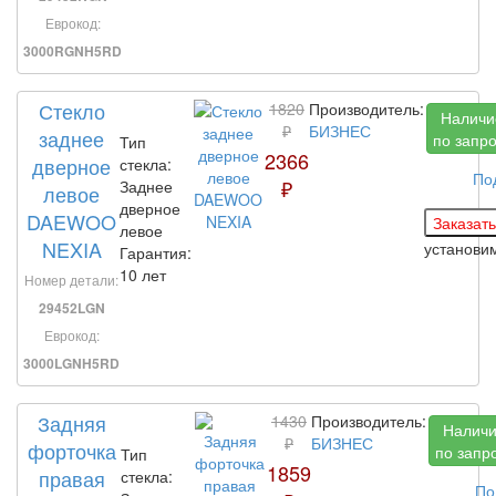
Еврокод:
3000RGNH5RD
Стекло
1820
Производитель:
Наличи
₽
БИЗНЕС
заднее
по запр
Тип
2366
дверное
стекла:
По
₽
Заднее
левое
дверное
DAEWOO
левое
NEXIA
установи
Гарантия:
10 лет
Номер детали:
29452LGN
Еврокод:
3000LGNH5RD
Задняя
1430
Производитель:
Налич
₽
БИЗНЕС
форточка
по запр
Тип
1859
правая
стекла:
По