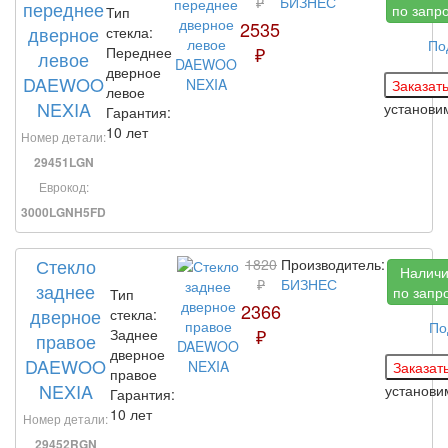
₽
БИЗНЕС
переднее
по запр
Тип
2535
дверное
стекла:
По
₽
Переднее
левое
дверное
DAEWOO
левое
NEXIA
установ
Гарантия:
10 лет
Номер детали:
29451LGN
Еврокод:
3000LGNH5FD
Стекло
1820
Производитель:
Налич
₽
БИЗНЕС
заднее
по запр
Тип
2366
дверное
стекла:
По
₽
Заднее
правое
дверное
DAEWOO
правое
NEXIA
установ
Гарантия:
10 лет
Номер детали:
29452RGN