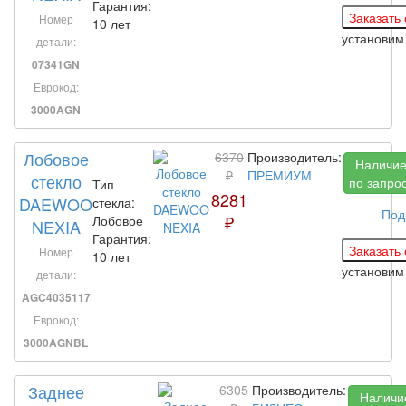
Гарантия:
Номер
10 лет
установим
детали:
07341GN
Еврокод:
3000AGN
Лобовое
6370
Производитель:
Наличи
₽
ПРЕМИУМ
стекло
по запро
Тип
8281
DAEWOO
стекла:
Под
₽
Лобовое
NEXIA
Гарантия:
Номер
10 лет
установим
детали:
AGC4035117
Еврокод:
3000AGNBL
Заднее
6305
Производитель:
Наличи