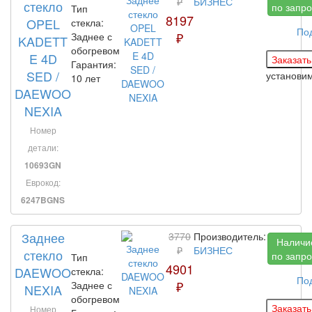
₽
БИЗНЕС
стекло
по запро
Тип
8197
OPEL
стекла:
По
₽
Заднее с
KADETT
обогревом
E 4D
Гарантия:
SED /
установи
10 лет
DAEWOO
NEXIA
Номер
детали:
10693GN
Еврокод:
6247BGNS
Заднее
3770
Производитель:
Наличи
₽
БИЗНЕС
стекло
по запро
Тип
4901
DAEWOO
стекла:
По
₽
Заднее с
NEXIA
обогревом
Номер