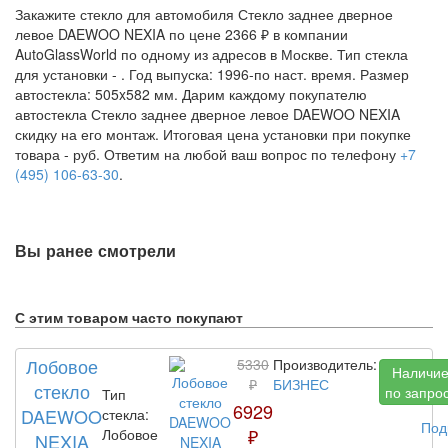
Закажите стекло для автомобиля Стекло заднее дверное
левое DAEWOO NEXIA по цене 2366 ₽ в компании
AutoGlassWorld по одному из адресов в Москве. Тип стекла
для установки -
. Год выпуска: 1996-по наст. время. Размер
автостекла: 505x582 мм. Дарим каждому покупателю
автостекла Стекло заднее дверное левое DAEWOO NEXIA
скидку на его монтаж. Итоговая цена установки при покупке
товара -
руб. Ответим на любой ваш вопрос по телефону
+7
(495) 106-63-30
.
Вы ранее смотрели
С этим товаром часто покупают
Лобовое
5330
Производитель:
Наличи
₽
БИЗНЕС
стекло
по запро
Тип
6929
DAEWOO
стекла:
Под
₽
Лобовое
NEXIA