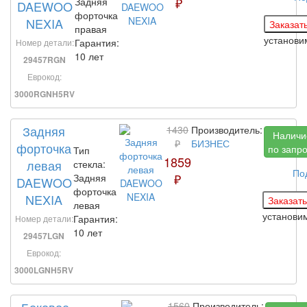
₽
Задняя
DAEWOO
форточка
NEXIA
правая
установ
Гарантия:
Номер детали:
10 лет
29457RGN
Еврокод:
3000RGNH5RV
Задняя
1430
Производитель:
Наличи
₽
БИЗНЕС
форточка
по запр
Тип
1859
левая
стекла:
По
₽
Задняя
DAEWOO
форточка
NEXIA
левая
установи
Гарантия:
Номер детали:
10 лет
29457LGN
Еврокод:
3000LGNH5RV
Боковое
1560
Производитель: