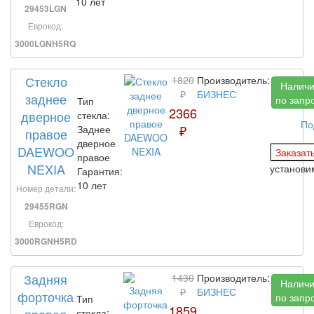
10 лет
29453LGN
Еврокод:
3000LGNH5RQ
Стекло
1820
Производитель:
Налич
₽
БИЗНЕС
заднее
по запр
Тип
2366
дверное
стекла:
По
₽
Заднее
правое
дверное
DAEWOO
правое
NEXIA
установ
Гарантия:
10 лет
Номер детали:
29455RGN
Еврокод:
3000RGNH5RD
Задняя
1430
Производитель:
Налич
₽
БИЗНЕС
форточка
по запр
Тип
1859
правая
стекла: