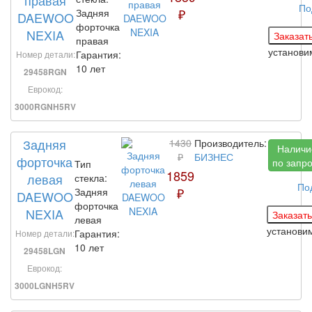
По
₽
Задняя
DAEWOO
форточка
NEXIA
правая
установ
Гарантия:
Номер детали:
10 лет
29458RGN
Еврокод:
3000RGNH5RV
Задняя
1430
Производитель:
Наличи
₽
БИЗНЕС
форточка
по запр
Тип
1859
левая
стекла:
По
₽
Задняя
DAEWOO
форточка
NEXIA
левая
установи
Гарантия:
Номер детали:
10 лет
29458LGN
Еврокод:
3000LGNH5RV