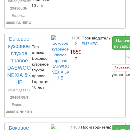
Номер детали:
10 лет
29456LGN
Еврокод:
3000LGNH5RQ
Боковое
1430
Производитель:
Налич
₽
БИЗНЕС
кузовное
по запр
Тип
1859
глухое
стекла:
По
₽
Боковое
правое
кузовное
DAEWOO
глухое
NEXIA 5K
установ
правое
HB
Гарантия:
10 лет
Номер детали:
29459RGN
Еврокод:
3000RGNH5RQ
Боковое
1430
Производитель:
Наличи