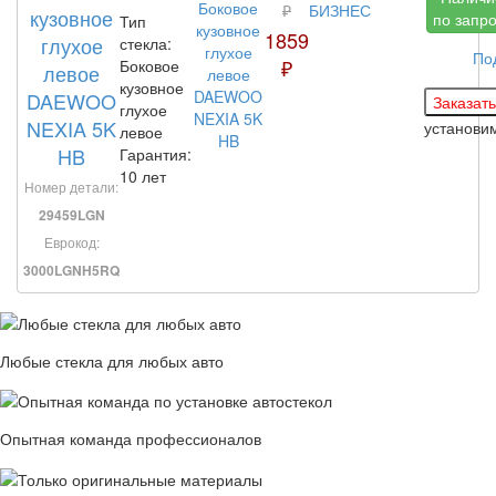
₽
БИЗНЕС
кузовное
по запр
Тип
1859
глухое
стекла:
По
₽
Боковое
левое
кузовное
DAEWOO
глухое
NEXIA 5K
установи
левое
HB
Гарантия:
10 лет
Номер детали:
29459LGN
Еврокод:
3000LGNH5RQ
Любые стекла для любых авто
Опытная команда профессионалов