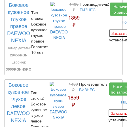
Боковое
1430
Производитель:
Налич
₽
БИЗНЕС
кузовное
по запр
Тип
1859
глухое
стекла:
По
₽
Боковое
правое
кузовное
DAEWOO
глухое
NEXIA
установ
правое
Гарантия:
Номер детали:
10 лет
29456RGN
Еврокод:
3000RGNH5RQ
Боковое
1430
Производитель:
Наличи
₽
БИЗНЕС
кузовное
по запр
Тип
1859
глухое
стекла:
По
₽
Боковое
левое
кузовное
DAEWOO
глухое
NEXIA
установи
левое
Гарантия: