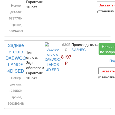
Гарантия:
Номер
10 лет
установим
детали:
07377GN
Еврокод:
3003AGN
Заднее
6305
Производитель:
Наличи
₽
БИЗНЕС
стекло
по запро
Тип
8197
DAEWOO
стекла:
По
₽
Заднее с
LANOS
обогревом
4D SED
Гарантия:
установи
10 лет
Номер
детали:
12395GN
Еврокод:
3003BGNS