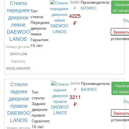
Стекло
3250
Производитель:
Наличи
₽
БИЗНЕС
переднее
по запр
Тип
4225
дверное
стекла:
По
₽
Переднее
левое
дверное
DAEWOO
левое
LANOS
установ
Гарантия:
10 лет
Номер детали:
29431LGN
Еврокод:
3003LGNH5FD
Стекло
2470
Производитель:
Налич
₽
БИЗНЕС
заднее
по запр
Тип
3211
дверное
стекла:
По
₽
Заднее
правое
дверное
DAEWOO
правое
LANOS
установ
Гарантия:
10 лет
Номер детали: