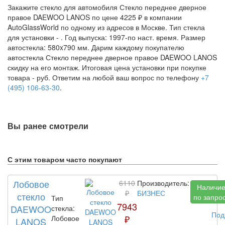
Закажите стекло для автомобиля Стекло переднее дверное
правое DAEWOO LANOS по цене 4225 ₽ в компании
AutoGlassWorld по одному из адресов в Москве. Тип стекла
для установки -
. Год выпуска: 1997-по наст. время. Размер
автостекла: 580x790 мм. Дарим каждому покупателю
автостекла Стекло переднее дверное правое DAEWOO LANOS
скидку на его монтаж. Итоговая цена установки при покупке
товара -
руб. Ответим на любой ваш вопрос по телефону
+7
(495) 106-63-30
.
Вы ранее смотрели
С этим товаром часто покупают
Лобовое
6110
Производитель:
Наличи
₽
БИЗНЕС
стекло
по запро
Тип
7943
DAEWOO
стекла:
Под
₽
Лобовое
LANOS