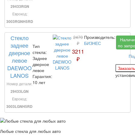
29433RGN
Еврокод:
3003RGNH5RD
Стекло
2470
Производитель:
Наличи
₽
БИЗНЕС
заднее
по запр
Тип
3211
дверное
стекла:
По
₽
Заднее
левое
дверное
DAEWOO
левое
LANOS
установи
Гарантия:
10 лет
Номер детали:
29433LGN
Еврокод:
3003LGNH5RD
Любые стекла для любых авто