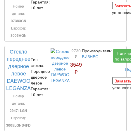
Гарантия:
Номер
10 лет
установи
детали:
07383GN
Еврокод:
3005AGN
Стекло
2730
Производитель:
Наличи
₽
БИЗНЕС
переднее
по запр
Тип
3549
дверное
стекла:
По
₽
Переднее
левое
дверное
DAEWOO
левое
LEGANZA
установ
Гарантия:
10 лет
Номер
детали:
29471LGN
Еврокод:
3005LGNS4FD