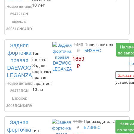
10 лет
Номер детали:
29472LGN
Еврокод:
3005LGNS4RD
Задняя
1430
Производитель:
Налич
₽
БИЗНЕС
форточка
по запр
Тип
1859
правая
стекла:
По
₽
Задняя
DAEWOO
форточка
LEGANZA
правая
установ
Гарантия:
Номер детали:
10 лет
29473RGN
Еврокод:
3005RGNS4RV
Задняя
1430
Производитель:
Наличи
₽
БИЗНЕС
форточка
по запр
Тип