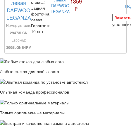
1859
левая
стекла:
По
₽
Задняя
DAEWOO
форточка
LEGANZA
левая
установ
Гарантия:
Номер детали:
10 лет
29473LGN
Еврокод:
3005LGNS4RV
Любые стекла для любых авто
Опытная команда профессионалов
Только оригинальные материалы