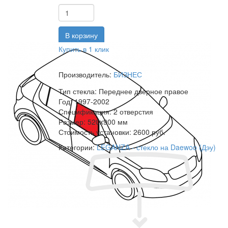
Купить в 1 клик
Производитель:
БИЗНЕС
Тип стекла:
Переднее дверное правое
Год:
1997-2002
Спецификация:
2 отверстия
Размер:
520x900 мм
Стоимость установки:
2600 руб.
Категории:
LEGANZA - стекло на Daewoo (Дэу)