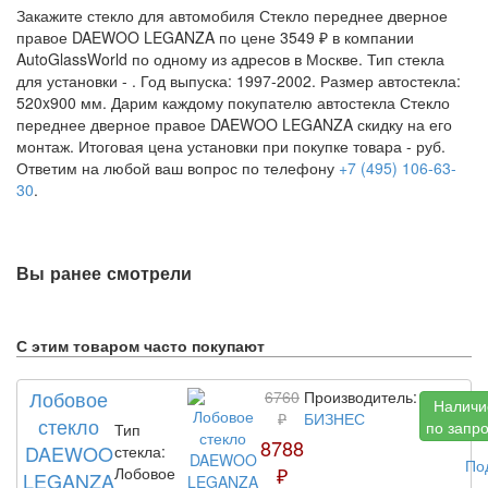
Закажите стекло для автомобиля Стекло переднее дверное
правое DAEWOO LEGANZA по цене 3549 ₽ в компании
AutoGlassWorld по одному из адресов в Москве. Тип стекла
для установки -
. Год выпуска: 1997-2002. Размер автостекла:
520x900 мм. Дарим каждому покупателю автостекла Стекло
переднее дверное правое DAEWOO LEGANZA скидку на его
монтаж. Итоговая цена установки при покупке товара -
руб.
Ответим на любой ваш вопрос по телефону
+7 (495) 106-63-
30
.
Вы ранее смотрели
С этим товаром часто покупают
Лобовое
6760
Производитель:
Наличи
₽
БИЗНЕС
стекло
по запр
Тип
8788
DAEWOO
стекла:
По
₽
Лобовое
LEGANZA