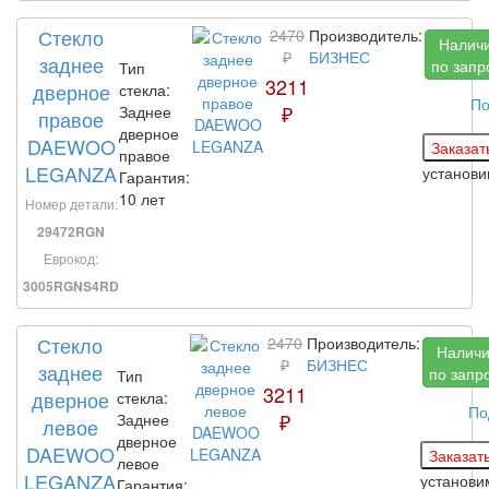
Стекло
2470
Производитель:
Налич
₽
БИЗНЕС
заднее
по запр
Тип
3211
дверное
стекла:
По
₽
Заднее
правое
дверное
DAEWOO
правое
LEGANZA
установ
Гарантия:
10 лет
Номер детали:
29472RGN
Еврокод:
3005RGNS4RD
Стекло
2470
Производитель:
Налич
₽
БИЗНЕС
заднее
по запр
Тип
3211
дверное
стекла:
По
₽
Заднее
левое
дверное
DAEWOO
левое
LEGANZA
установ
Гарантия: