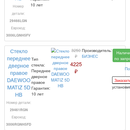
10 лет
Номер
детали:
29466LGN
Еврокод:
3006LGNH5FV
Стекло
3250
Производитель:
Налич
₽
БИЗНЕС
переднее
по запр
Тип
4225
дверное
стекла:
По
₽
Переднее
правое
дверное
DAEWOO
правое
MATIZ 5D
установ
Гарантия:
HB
10 лет
Номер детали:
29461RGN
Еврокод:
3006RGNH5FD