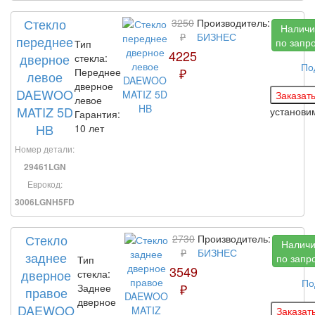
Стекло
3250
Производитель:
Наличи
₽
БИЗНЕС
переднее
по запр
Тип
4225
дверное
стекла:
По
₽
Переднее
левое
дверное
DAEWOO
левое
MATIZ 5D
установ
Гарантия:
HB
10 лет
Номер детали:
29461LGN
Еврокод:
3006LGNH5FD
Стекло
2730
Производитель:
Налич
₽
БИЗНЕС
заднее
по запр
Тип
3549
дверное
стекла:
По
₽
Заднее
правое
дверное
DAEWOO