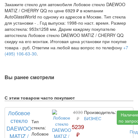
Закажите стекло для автомобиля Лобовое стекло DAEWOO
MATIZ / CHERRY QQ по цене 6929 ₽ в компании
AutoGlassWorld по одному из адресов в Москве. Тип стекла
для установки -
. Год выпуска: 1998-по наст. время. Размер
автостекла: 953x1258 мм. Дарим каждому покупателю
автостекла Лобовое стекло DAEWOO MATIZ / CHERRY QQ
скидку на его монтаж. Итоговая цена установки при покупке
товара -
руб. Ответим на любой ваш вопрос по телефону
+7
(495) 106-63-30
.
Вы ранее смотрели
С этим товаром часто покупают
Лобовое
4030
Производитель:
Наличи
₽
БИЗНЕС
стекло
по запро
Тип
5239
DAEWOO
стекла:
Под
₽
Лобовое
MATIZ /