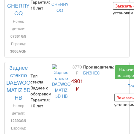
Гарантия:
CHERRY
10 лет
QQ
установим
Номер
детали:
07361GN
Еврокод:
3006AGN
Заднее
3770
Производитель:
Наличи
₽
БИЗНЕС
стекло
по запро
Тип
4901
DAEWOO
стекла:
По
₽
Заднее с
MATIZ 5D
обогревом
HB
Гарантия:
установи
10 лет
Номер
детали:
12393GN
Еврокод: