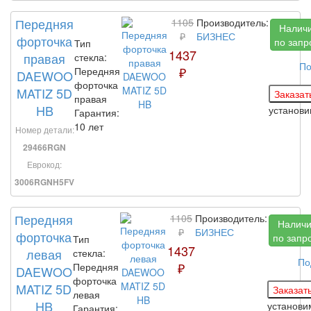
Передняя
1105
Производитель:
Налич
₽
БИЗНЕС
форточка
по запр
Тип
1437
правая
стекла:
По
₽
Передняя
DAEWOO
форточка
MATIZ 5D
правая
HB
установ
Гарантия:
10 лет
Номер детали:
29466RGN
Еврокод:
3006RGNH5FV
Передняя
1105
Производитель:
Налич
₽
БИЗНЕС
форточка
по запр
Тип
1437
левая
стекла:
По
₽
Передняя
DAEWOO
форточка
MATIZ 5D
левая
HB
установ
Гарантия: