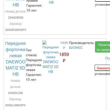
правая
HB
установ
Гарантия:
10 лет
Номер детали:
29462RGN
Еврокод:
3006RGNH5FV
Передняя
1430
Производитель:
Налич
₽
БИЗНЕС
форточка
по запр
Тип
1859
левая
стекла:
По
₽
Передняя
DAEWOO
форточка
MATIZ 5D
левая
HB
установ
Гарантия:
10 лет
Номер
детали:
29462LGN
Еврокод:
3006LGNH5FV