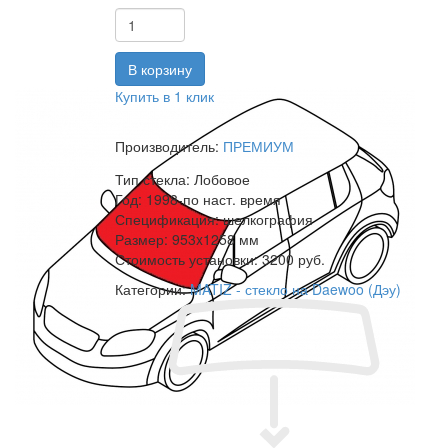
Купить в 1 клик
Производитель:
ПРЕМИУМ
Тип стекла:
Лобовое
Год:
1998-по наст. время
Спецификация:
шелкография
Размер:
953x1258 мм
Стоимость установки:
3200 руб.
Категории:
MATIZ - стекло на Daewoo (Дэу)