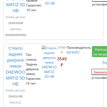
правое
MATIZ 5D
установ
Гарантия:
HB
10 лет
Номер детали:
29463RGN
Еврокод:
3006RGNH5RD
Стекло
2730
Производитель:
Наличи
₽
БИЗНЕС
заднее
по запр
Тип
3549
дверное
стекла:
По
₽
Заднее
левое
дверное
DAEWOO
левое
MATIZ 5D
установи
Гарантия:
HB
10 лет
Номер детали:
29463LGN
Еврокод: