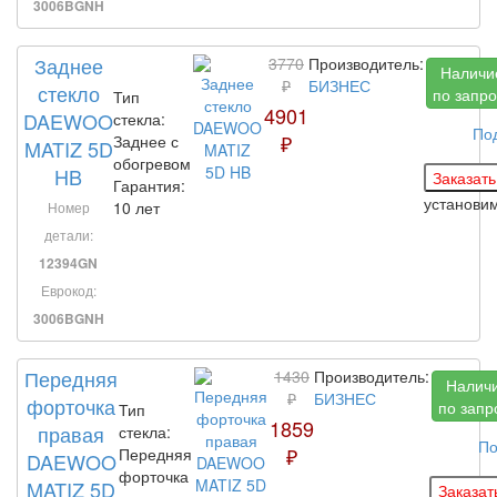
3006BGNH
Заднее
3770
Производитель:
Наличи
₽
БИЗНЕС
стекло
по запро
Тип
4901
DAEWOO
стекла:
По
₽
Заднее с
MATIZ 5D
обогревом
HB
Гарантия:
установи
10 лет
Номер
детали:
12394GN
Еврокод:
3006BGNH
Передняя
1430
Производитель:
Налич
₽
БИЗНЕС
форточка
по запр
Тип
1859
правая
стекла:
По
₽
Передняя
DAEWOO
форточка
MATIZ 5D