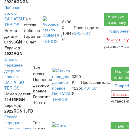
2922AGNGN
Лобовое
стекло
Наличие
DAIHATSU
Тип
8190
по запросу
TERIOS
стекла:
₽
Производитель:
Номер
Лобовое
Подробнее
10647
БИЗНЕС
детали:
Гарантия:
₽
01596GN
10 лет
установим з
Еврокод:
2922AGN
Стекло
переднее
Тип
дверное
Наличи
стекла:
правое
3250
по запр
Переднее
DAIHATSU
₽
Производитель:
дверное
Подроб
TERIOS
4225
БИЗНЕС
правое
Номер детали:
₽
Гарантия:
21415RGN
установ
10 лет
Еврокод:
2922RGNH5FD
Стекло
переднее
Тип
Наличи
дверное левое
стекла: