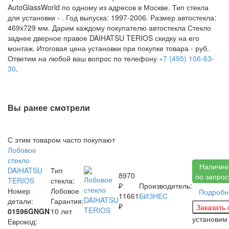
AutoGlassWorld по одному из адресов в Москве. Тип стекла
для установки -
. Год выпуска: 1997-2006. Размер автостекла:
469x729 мм. Дарим каждому покупателю автостекла Стекло
заднее дверное правое DAIHATSU TERIOS скидку на его
монтаж. Итоговая цена установки при покупке товара -
руб.
Ответим на любой ваш вопрос по телефону
+7 (495) 106-63-
30
.
Вы ранее смотрели
С этим товаром часто покупают
Лобовое
стекло
Наличие
DAIHATSU
Тип
8970
по запрос
TERIOS
стекла:
₽
Производитель:
Номер
Лобовое
Подробн
11661
БИЗНЕС
детали:
Гарантия:
₽
01596GNGN
10 лет
установим
Еврокод: