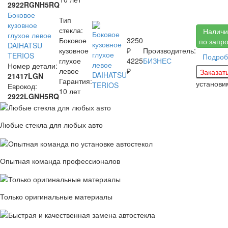
2922RGNH5RQ
Боковое
Тип
кузовное
стекла:
Наличи
глухое левое
Боковое
3250
по запр
DAIHATSU
кузовное
₽
Производитель:
TERIOS
Подроб
глухое
4225
БИЗНЕС
Номер детали:
левое
₽
21417LGN
Гарантия:
установ
Еврокод:
10 лет
2922LGNH5RQ
Любые стекла для любых авто
Опытная команда профессионалов
Только оригинальные материалы