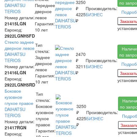
3250
по запро
DAIHATSU
Переднее
₽
Производитель:
TERIOS
дверное
Подроб
4225
БИЗНЕС
Номер детали:
левое
₽
21415LGN
Гарантия:
установ
Еврокод:
10 лет
2922LGNH5FD
Стекло заднее
Тип
дверное левое
Наличи
стекла:
DAIHATSU
2470
по запро
Заднее
TERIOS
₽
Производитель:
дверное
Подроб
Номер детали:
3211
БИЗНЕС
левое
21416LGN
₽
Гарантия:
Еврокод:
установ
10 лет
2922LGNH5RD
Боковое
Тип
кузовное
стекла:
Налич
глухое правое
Боковое
3250
по запр
DAIHATSU
кузовное
₽
Производитель:
TERIOS
Подро
глухое
4225
БИЗНЕС
Номер детали:
правое
₽
21417RGN
Гарантия:
установ
Еврокод:
10 лет