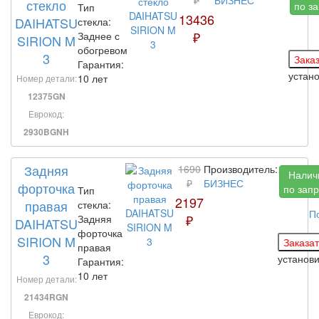
стекло
по з
Тип
13436
DAIHATSU
стекла:
₽
Заднее с
SIRION M
обогревом
3
Гарантия:
устан
10 лет
Номер детали:
12375GN
Еврокод:
2930BGNH
Задняя
1690
Производитель:
Налич
₽
БИЗНЕС
форточка
по запр
Тип
2197
правая
стекла:
П
₽
Задняя
DAIHATSU
форточка
SIRION M
правая
3
установ
Гарантия:
10 лет
Номер детали:
21434RGN
Еврокод: