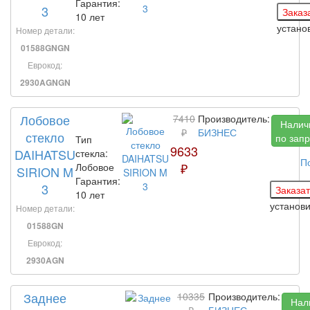
Гарантия:
3
10 лет
устано
Номер детали:
01588GNGN
Еврокод:
2930AGNGN
Лобовое
7410
Производитель:
Налич
₽
БИЗНЕС
стекло
по запр
Тип
9633
DAIHATSU
стекла:
П
₽
Лобовое
SIRION M
Гарантия:
3
10 лет
установ
Номер детали:
01588GN
Еврокод:
2930AGN
Заднее
10335
Производитель:
Нал
₽
БИЗНЕС