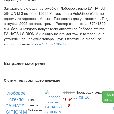
Закажите стекло для автомобиля Лобовое стекло DAIHATSU
SIRION M 3 по цене 15633 ₽ в компании AutoGlassWorld по
одному из адресов в Москве. Тип стекла для установки -
. Год
выпуска: 2005-по наст. время. Размер автостекла: 870x1309
мм. Дарим каждому покупателю автостекла Лобовое стекло
DAIHATSU SIRION M 3 скидку на его монтаж. Итоговая цена
установки при покупке товара -
руб. Ответим на любой ваш
вопрос по телефону
+7 (495) 106-63-30
.
Вы ранее смотрели
С этим товаром часто покупают
Лобовое
8190 ₽
Производитель:
Нали
БИЗНЕС
стекло
10647
по за
Тип
DAIHATSU
₽
стекла:
Лобовое
SIRION M