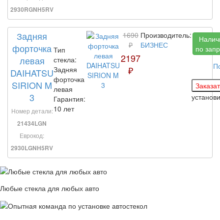
2930RGNH5RV
Задняя
1690
Производитель:
Налич
₽
БИЗНЕС
форточка
по запр
Тип
2197
левая
стекла:
П
₽
Задняя
DAIHATSU
форточка
SIRION M
левая
3
установ
Гарантия:
10 лет
Номер детали:
21434LGN
Еврокод:
2930LGNH5RV
Любые стекла для любых авто