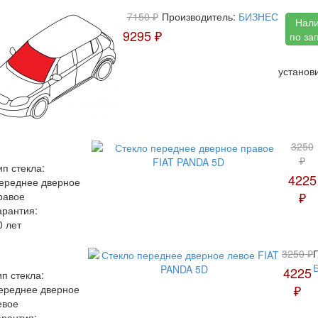
7150 ₽
Производитель:
БИЗНЕС
Нал
9295 ₽
по за
установ
3250
₽
ип стекла:
4225
ереднее дверное
₽
равое
арантия:
0 лет
3250 ₽
4225
ип стекла:
₽
ереднее дверное
евое
арантия: