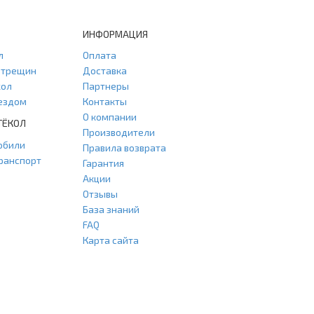
ИНФОРМАЦИЯ
л
Оплата
и трещин
Доставка
кол
Партнеры
ыездом
Контакты
О компании
ТЁКОЛ
Производители
обили
Правила возврата
ранспорт
Гарантия
Акции
Отзывы
База знаний
FAQ
Карта сайта