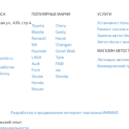
ИСА
ПОПУЛЯРНЫЕ МАРКИ
УСЛУГИ
ая ул., 43А, стр.4
Установка стёко
Toyota
Chery
Ремонт сколов 
Mazda
Geely
Замена автостё
Renault
Haval
Автостёкла с в
KIA
Changan
МАГАЗИН АВТОС
Hyundai
Great Wall
LADA
Tank
orld.ru
Легковые автом
Audi
FAW
Коммерческий т
работке
Ford
Jac
ботку
Skoda
Omoda
Honda
Nissan
ООО "Агласс" ИНН: 7751207001 КПП: 775101001 ОГРН: 1217700472296
Разработка и продвижение интернет-магазина ИНМАКО
льский опыт.
иденциальности
.