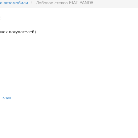
ые автомобили
Лобовое стекло FIAT PANDA
N
)
нках покупателей)
1 клик
ение под зеркало