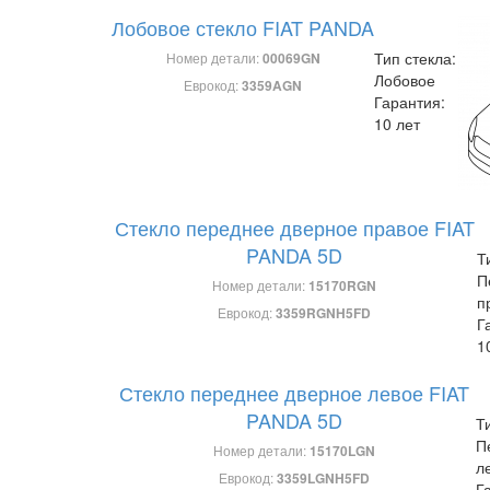
Лобовое стекло FIAT PANDA
Тип стекла:
Номер детали:
00069GN
Лобовое
Еврокод:
3359AGN
Гарантия:
10 лет
Стекло переднее дверное правое FIAT
PANDA 5D
Т
П
Номер детали:
15170RGN
п
Еврокод:
3359RGNH5FD
Г
1
Стекло переднее дверное левое FIAT
PANDA 5D
Т
П
Номер детали:
15170LGN
л
Еврокод:
3359LGNH5FD
Г