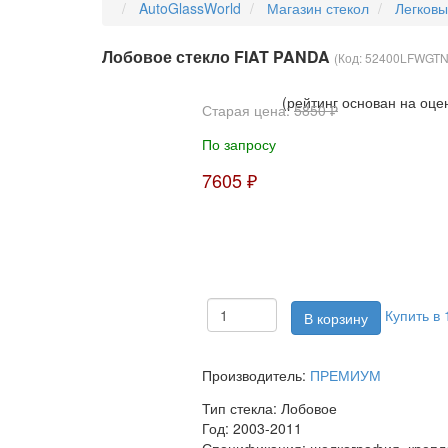
AutoGlassWorld
Магазин стекол
Легков
Лобовое стекло FIAT PANDA
(Код:
52400LFWGT
(рейтинг основан на оце
Старая цена:
5850 ₽
По запросу
7605 ₽
Купить в 
Производитель:
ПРЕМИУМ
Тип стекла:
Лобовое
Год:
2003-2011
Спецификация:
шелкография, крепл