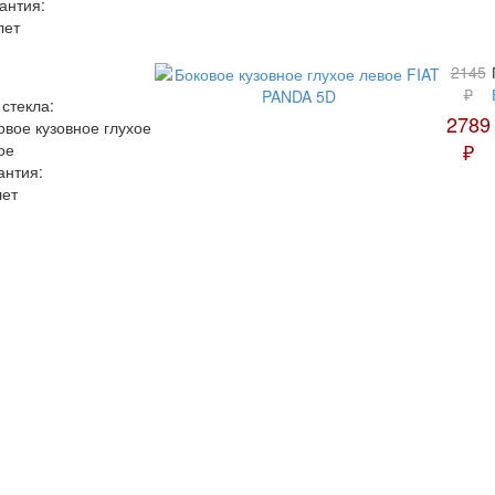
антия:
лет
2145
₽
 стекла:
2789
овое кузовное глухое
₽
ое
антия:
лет