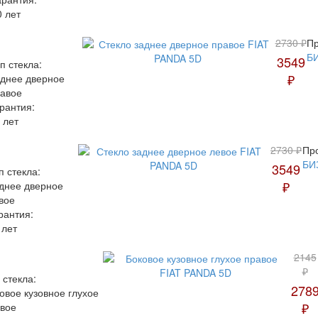
0 лет
2730 ₽
Пр
Б
3549
п стекла:
₽
днее дверное
авое
рантия:
 лет
2730 ₽
Пр
БИ
3549
п стекла:
₽
днее дверное
вое
рантия:
 лет
2145
₽
 стекла:
278
овое кузовное глухое
₽
вое