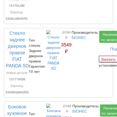
15170LGN
Еврокод:
3359LGNH5FD
Стекло
2730
Производитель:
Наличи
₽
БИЗНЕС
заднее
по запро
Тип
3549
дверное
стекла:
Под
₽
Заднее
правое
дверное
FIAT
правое
PANDA 5D
установи
Гарантия:
10 лет
Номер детали:
15171RGN
Еврокод:
3359RGNH5RD
Боковое
2145
Производитель:
Наличи
₽
БИЗНЕС
кузовное
по запро
Тип