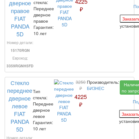
4225
дверное
стекла:
По
₽
Переднее
правое
дверное
FIAT
правое
PANDA
установ
Гарантия:
5D
10 лет
Номер детали:
15170RGN
Еврокод:
3359RGNH5FD
Стекло
3250
Производитель:
Наличи
₽
БИЗНЕС
переднее
по запр
Тип
4225
дверное
стекла:
По
₽
Переднее
левое
дверное
FIAT
левое
PANDA
установ
Гарантия:
5D
10 лет
Номер детали: