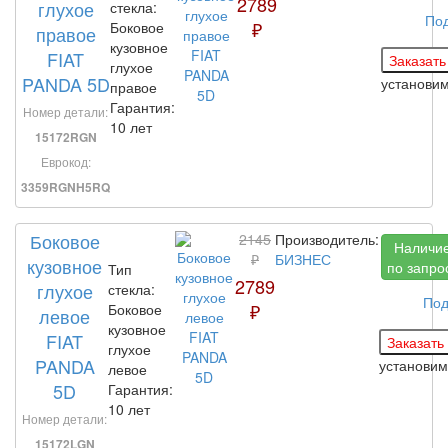
2789
глухое
стекла:
По
₽
Боковое
правое
кузовное
FIAT
глухое
PANDA 5D
установи
правое
Гарантия:
Номер детали:
10 лет
15172RGN
Еврокод:
3359RGNH5RQ
Боковое
2145
Производитель:
Наличи
₽
БИЗНЕС
кузовное
по запро
Тип
2789
глухое
стекла:
Под
₽
Боковое
левое
кузовное
FIAT
глухое
PANDA
установи
левое
5D
Гарантия:
10 лет
Номер детали:
15172LGN