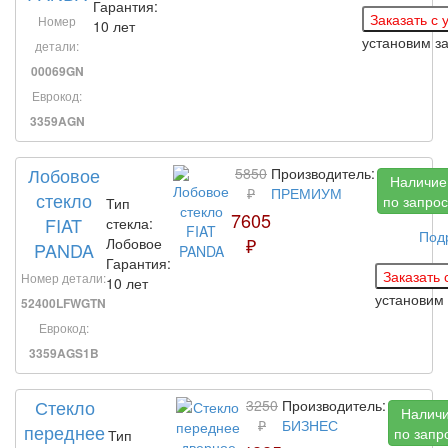
Гарантия:
Номер
10 лет
установим з
детали:
00069GN
Еврокод:
3359AGN
Лобовое
5850
Производитель:
Наличие
₽
ПРЕМИУМ
стекло
по запрос
Тип
7605
FIAT
стекла:
Под
₽
Лобовое
PANDA
Гарантия:
Номер детали:
10 лет
установим
52400LFWGTN
Еврокод:
3359AGS1B
Стекло
3250
Производитель:
Налич
₽
БИЗНЕС
переднее
по запр
Тип