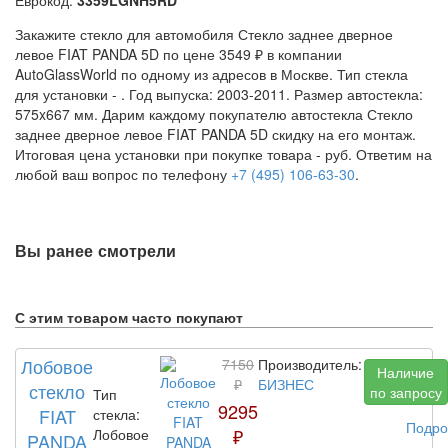
Закажите стекло для автомобиля Стекло заднее дверное
левое FIAT PANDA 5D по цене 3549 ₽ в компании
AutoGlassWorld по одному из адресов в Москве. Тип стекла
для установки -
. Год выпуска: 2003-2011. Размер автостекла:
575x667 мм. Дарим каждому покупателю автостекла Стекло
заднее дверное левое FIAT PANDA 5D скидку на его монтаж.
Итоговая цена установки при покупке товара -
руб. Ответим на
любой ваш вопрос по телефону
+7 (495) 106-63-30
.
Вы ранее смотрели
С этим товаром часто покупают
Лобовое
7150
Производитель:
Наличие
₽
БИЗНЕС
стекло
по запросу
Тип
9295
FIAT
стекла:
Подро
₽
Лобовое
PANDA