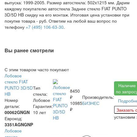
выпуска: 1999-2005. Размер автостекла: 502x1215 мм. Дарим
каждому покупателю автостекла Заднее стекло FIAT PUNTO
3D/5D HB скидку на его монтаж. Итоговая цена установки при
покупке товара -
руб. Ответим на любой ваш вопрос по
телефону
+7 (495) 106-63-30
.
Вы ранее смотрели
С этим товаром часто покупают
Лобовое
стекло FIAT
Наличие
PUNTO 3D/5D
Тип
8450
по запрос
HB
стекла:
₽
Производитель:
Номер
Лобовое
Подробн
10985
БИЗНЕС
детали:
Гарантия:
₽
00062GNGN
10 лет
установим
Еврокод:
3351AGNGNP
Лобовое
стекло