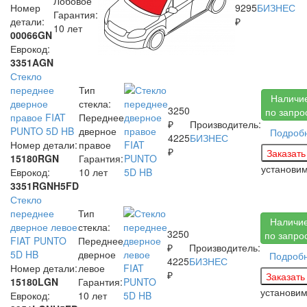
Лобовое
Номер
9295
БИЗНЕС
Гарантия:
детали:
₽
10 лет
00066GN
Еврокод:
3351AGN
Стекло
переднее
Тип
Наличи
дверное
стекла:
3250
по запро
правое FIAT
Переднее
₽
Производитель:
PUNTO 5D HB
дверное
Подроб
4225
БИЗНЕС
Номер детали:
правое
₽
15180RGN
Гарантия:
установи
Еврокод:
10 лет
3351RGNH5FD
Стекло
переднее
Тип
Наличи
дверное левое
стекла:
3250
по запро
FIAT PUNTO
Переднее
₽
Производитель:
5D HB
дверное
Подроб
4225
БИЗНЕС
Номер детали:
левое
₽
15180LGN
Гарантия:
установи
Еврокод:
10 лет