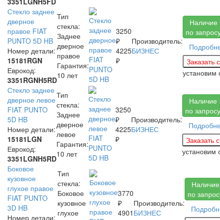
3351LGNH5FD
Стекло заднее
Тип
дверное
Наличие
стекла:
правое FIAT
3250
по запрос
Заднее
PUNTO 5D HB
₽
Производитель:
дверное
Подробн
Номер детали:
4225
БИЗНЕС
правое
15181RGN
₽
Гарантия:
Еврокод:
установим
10 лет
3351RGNH5RD
Стекло заднее
Тип
дверное левое
Наличие
стекла:
FIAT PUNTO
3250
по запрос
Заднее
5D HB
₽
Производитель:
дверное
Подробн
Номер детали:
4225
БИЗНЕС
левое
15181LGN
₽
Гарантия:
Еврокод:
установим
10 лет
3351LGNH5RD
Боковое
Тип
кузовное
стекла:
Наличие
глухое правое
Боковое
3770
по запрос
FIAT PUNTO
кузовное
₽
Производитель:
3D HB
Подробн
глухое
4901
БИЗНЕС
Номер детали: