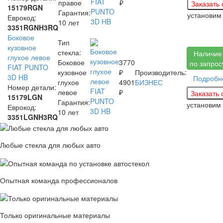
правое
₽
15179RGN
Гарантия:
установи
Еврокод:
10 лет
3351RGNH3RQ
Боковое
Тип
кузовное
стекла:
Наличие
глухое левое
Боковое
3770
по запрос
FIAT PUNTO
кузовное
₽
Производитель:
3D HB
Подробн
глухое
4901
БИЗНЕС
Номер детали:
левое
₽
15179LGN
Гарантия:
установим
Еврокод:
10 лет
3351LGNH3RQ
Любые стекла для любых авто
Опытная команда профессионалов
Только оригинальные материалы