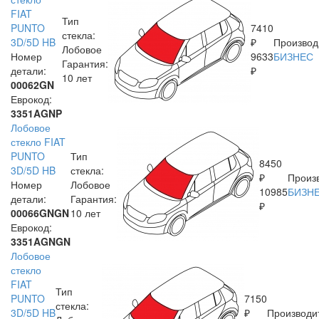
FIAT
Тип
PUNTO
7410
стекла:
3D/5D HB
₽
Производ
Лобовое
Номер
9633
БИЗНЕС
Гарантия:
детали:
₽
10 лет
00062GN
Еврокод:
3351AGNP
Лобовое
стекло FIAT
PUNTO
Тип
8450
3D/5D HB
стекла:
₽
Произ
Номер
Лобовое
10985
БИЗН
детали:
Гарантия:
₽
00066GNGN
10 лет
Еврокод:
3351AGNGN
Лобовое
стекло
FIAT
Тип
PUNTO
7150
стекла:
3D/5D HB
₽
Производи