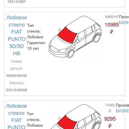
3351AGNP
Лобовое
8450 ₽
Прои
БИЗ
стекло
10985
Тип
FIAT
₽
стекла:
Лобовое
PUNTO
Гарантия:
3D/5D
10 лет
HB
Номер
детали:
00066GNGN
Еврокод:
3351AGNGN
Лобовое
7150
Произв
₽
БИЗН
стекло
Тип
9295
FIAT
стекла:
₽
Лобовое
PUNTO