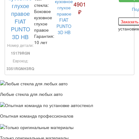
4901
глухое
стекла:
По
₽
Боковое
правое
кузовное
FIAT
глухое
PUNTO
установи
правое
3D HB
Гарантия:
10 лет
Номер детали:
15179RGN
Еврокод:
3351RGNH3RQ
Любые стекла для любых авто
Опытная команда профессионалов
Только оригинальные материалы