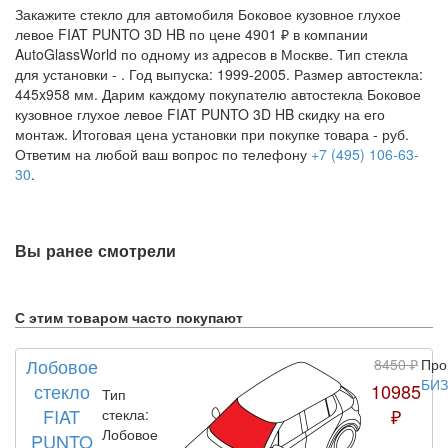
Закажите стекло для автомобиля Боковое кузовное глухое
левое FIAT PUNTO 3D HB по цене 4901 ₽ в компании
AutoGlassWorld по одному из адресов в Москве. Тип стекла
для установки -
. Год выпуска: 1999-2005. Размер автостекла:
445x958 мм. Дарим каждому покупателю автостекла Боковое
кузовное глухое левое FIAT PUNTO 3D HB скидку на его
монтаж. Итоговая цена установки при покупке товара -
руб.
Ответим на любой ваш вопрос по телефону
+7 (495) 106-63-
30
.
Вы ранее смотрели
С этим товаром часто покупают
Лобовое
8450 ₽
Про
БИ
стекло
10985
Тип
FIAT
₽
стекла:
Лобовое
PUNTO