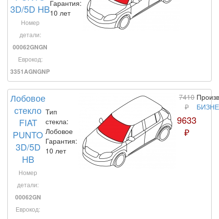
Гарантия:
3D/5D HB
10 лет
Номер
детали:
00062GNGN
Еврокод:
3351AGNGNP
Лобовое
7410
Произв
₽
БИЗН
стекло
Тип
9633
FIAT
стекла:
₽
Лобовое
PUNTO
Гарантия:
3D/5D
10 лет
HB
Номер
детали:
00062GN
Еврокод: