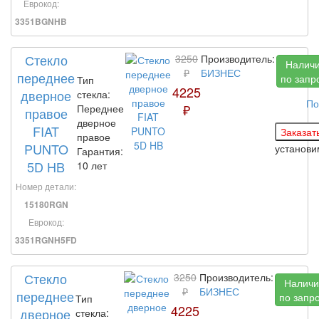
Еврокод:
3351BGNHB
Стекло
3250
Производитель:
Налич
₽
БИЗНЕС
переднее
по запр
Тип
4225
дверное
стекла:
По
₽
Переднее
правое
дверное
FIAT
правое
PUNTO
установ
Гарантия:
5D HB
10 лет
Номер детали:
15180RGN
Еврокод:
3351RGNH5FD
Стекло
3250
Производитель:
Наличи
₽
БИЗНЕС
переднее
по запр
Тип
4225
дверное
стекла: