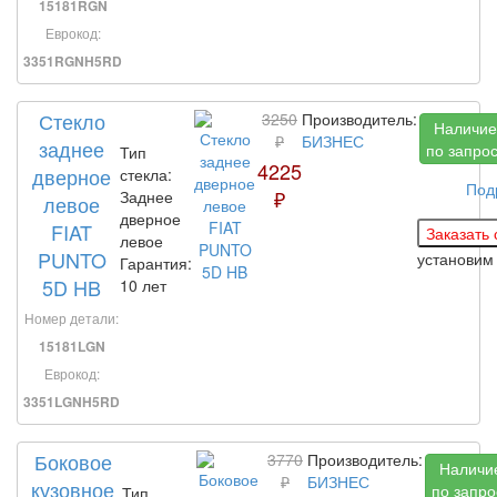
15181RGN
Еврокод:
3351RGNH5RD
Стекло
3250
Производитель:
Наличие
₽
БИЗНЕС
заднее
по запро
Тип
4225
дверное
стекла:
Под
₽
Заднее
левое
дверное
FIAT
левое
PUNTO
установи
Гарантия:
5D HB
10 лет
Номер детали:
15181LGN
Еврокод:
3351LGNH5RD
Боковое
3770
Производитель:
Наличи
₽
БИЗНЕС
кузовное
по запро
Тип