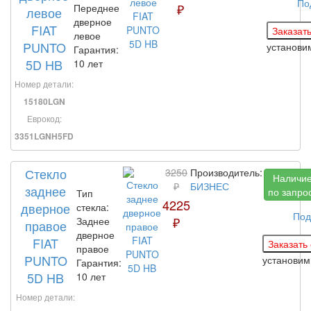
По
₽
Переднее
левое
дверное
FIAT
левое
PUNTO
установ
Гарантия:
5D HB
10 лет
Номер детали:
15180LGN
Еврокод:
3351LGNH5FD
Стекло
3250
Производитель:
Наличи
₽
БИЗНЕС
заднее
по запро
Тип
4225
дверное
стекла:
Под
₽
Заднее
правое
дверное
FIAT
правое
PUNTO
установи
Гарантия:
5D HB
10 лет
Номер детали: