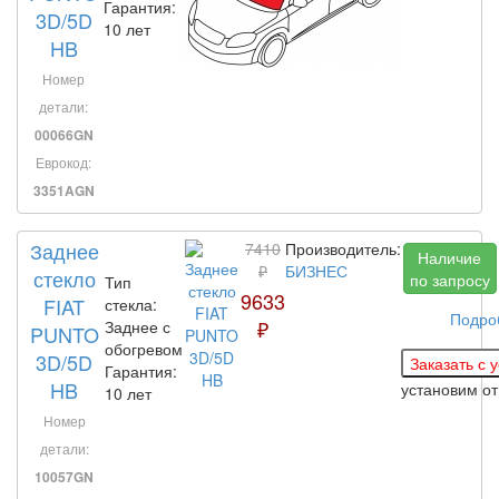
Гарантия:
3D/5D
10 лет
HB
Номер
детали:
00066GN
Еврокод:
3351AGN
Заднее
7410
Производитель:
Наличие
₽
БИЗНЕС
стекло
по запросу
Тип
9633
FIAT
стекла:
Подро
₽
Заднее с
PUNTO
обогревом
3D/5D
Гарантия:
HB
установим
от
10 лет
Номер
детали:
10057GN