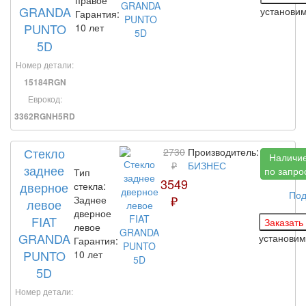
GRANDA
установи
Гарантия:
PUNTO
10 лет
5D
Номер детали:
15184RGN
Еврокод:
3362RGNH5RD
Стекло
2730
Производитель:
Наличи
₽
БИЗНЕС
заднее
по запро
Тип
3549
дверное
стекла:
Под
₽
Заднее
левое
дверное
FIAT
левое
GRANDA
установи
Гарантия:
PUNTO
10 лет
5D
Номер детали: