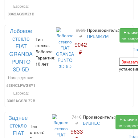
Еврокод:
3362AGSMZ1B
Лобовое
6955
Производитель:
Налич
₽
ПРЕМИУМ
стекло
по запр
Тип
9042
FIAT
стекла:
По
₽
Лобовое
GRANDA
Гарантия:
PUNTO
10 лет
3D-5D
установи
Номер детали:
5384CLFWGBY1
Еврокод:
3362AGSBLZ2B
Заднее
7410
Производитель:
Наличие
₽
БИЗНЕС
стекло
по запрос
Тип
9633
FIAT
стекла:
Под