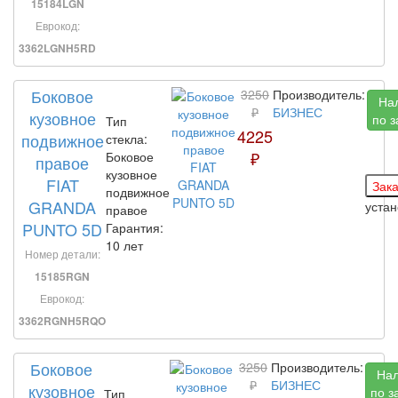
15184LGN
Еврокод:
3362LGNH5RD
Боковое
3250
Производитель:
На
₽
БИЗНЕС
кузовное
по з
Тип
4225
подвижное
стекла:
₽
Боковое
правое
кузовное
FIAT
подвижное
GRANDA
уста
правое
PUNTO 5D
Гарантия:
10 лет
Номер детали:
15185RGN
Еврокод:
3362RGNH5RQO
Боковое
3250
Производитель:
На
₽
БИЗНЕС
кузовное
по з
Тип