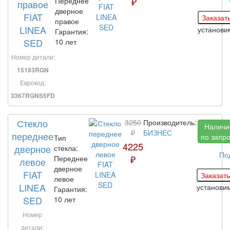
₽
Переднее
правое
дверное
FIAT
правое
LINEA
установ
Гарантия:
SED
10 лет
Номер детали:
15183RGN
Еврокод:
3367RGNS5FD
Стекло
3250
Производитель:
Наличи
₽
БИЗНЕС
переднее
по запр
Тип
4225
дверное
стекла:
По
₽
Переднее
левое
дверное
FIAT
левое
LINEA
установи
Гарантия:
SED
10 лет
Номер
детали: