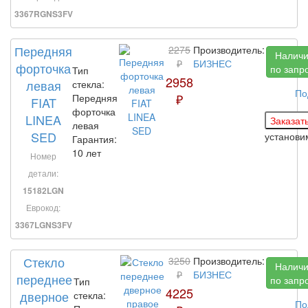
3367RGNS3FV
Передняя
2275
Производитель:
Налич
₽
БИЗНЕС
форточка
по запр
Тип
2958
левая
стекла:
По
₽
Передняя
FIAT
форточка
LINEA
левая
SED
установ
Гарантия:
10 лет
Номер
детали:
15182LGN
Еврокод:
3367LGNS3FV
Стекло
3250
Производитель:
Налич
₽
БИЗНЕС
переднее
по запр
Тип
4225
дверное
стекла:
По