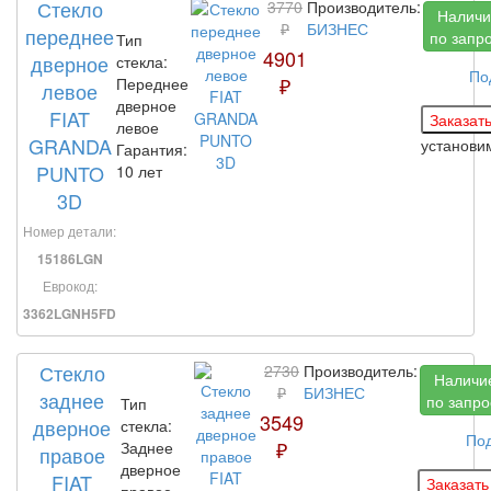
Стекло
3770
Производитель:
Наличи
₽
БИЗНЕС
переднее
по запр
Тип
4901
дверное
стекла:
По
₽
Переднее
левое
дверное
FIAT
левое
GRANDA
установ
Гарантия:
PUNTO
10 лет
3D
Номер детали:
15186LGN
Еврокод:
3362LGNH5FD
Стекло
2730
Производитель:
Наличи
₽
БИЗНЕС
заднее
по запро
Тип
3549
дверное
стекла:
По
₽
Заднее
правое
дверное
FIAT
правое