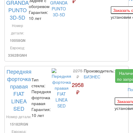
₽
Заднее с
GRANDA
обогревом
PUNTO
Гарантия:
3D-5D
установим
10 лет
Номер
детали:
10058GN
Еврокод:
3362BGNH
Передняя
2275
Производитель:
Налич
₽
БИЗНЕС
форточка
по запр
Тип
2958
правая
стекла:
По
₽
Передняя
FIAT
форточка
LINEA
правая
SED
установ
Гарантия:
10 лет
Номер детали:
15182RGN
Еврокод: