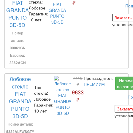
FIAT
₽
стекла:
Под
Лобовое
GRANDA
Гарантия:
PUNTO
10 лет
3D-5D
установим
Номер
детали:
00061GN
Еврокод:
3362AGN
Лобовое
7410
Производитель:
Налич
₽
ПРЕМИУМ
стекло
по запр
Тип
9633
FIAT
стекла:
По
₽
Лобовое
GRANDA
Гарантия:
PUNTO
10 лет
3D-5D
установи
Номер детали:
5384ALFWSGTY