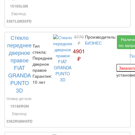
15183LGN
Еврокод:
3367LGNS5FD
Стекло
3770
Производитель:
Налич
₽
БИЗНЕС
переднее
по запр
Тип
4901
дверное
стекла:
По
₽
Переднее
правое
дверное
FIAT
правое
GRANDA
установ
Гарантия:
PUNTO
10 лет
3D
Номер детали:
15186RGN
Еврокод:
3362RGNH5FD