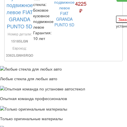
4225
подвижное
стекла:
₽
Боковое
левое FIAT
кузовное
GRANDA
подвижное
PUNTO 5D
уста
левое
Гарантия:
Номер детали:
10 лет
15185LGN
Еврокод:
3362LGNH5RQO
Любые стекла для любых авто
Опытная команда профессионалов
Только оригинальные материалы