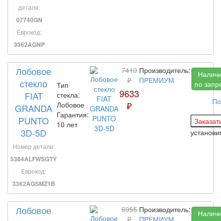
детали:
07740GN
Еврокод:
3362AGNP
Лобовое
7410
Производитель:
Налич
₽
ПРЕМИУМ
стекло
по запр
Тип
9633
FIAT
стекла:
По
₽
Лобовое
GRANDA
Гарантия:
PUNTO
10 лет
3D-5D
установи
Номер детали:
5384ALFWSGTY
Еврокод:
3362AGSMZ1B
Лобовое
6955
Производитель:
Налич
₽
ПРЕМИУМ