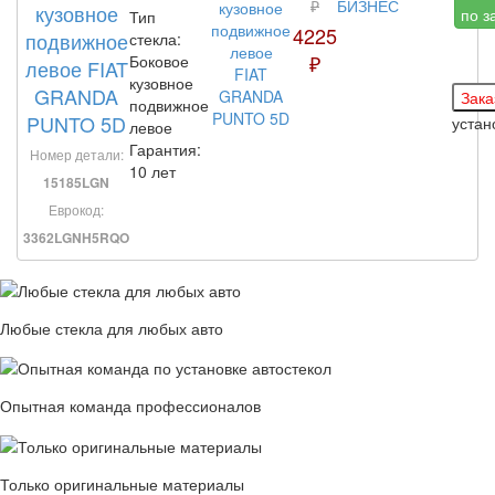
₽
БИЗНЕС
кузовное
по з
Тип
4225
подвижное
стекла:
₽
Боковое
левое FIAT
кузовное
GRANDA
подвижное
PUNTO 5D
уста
левое
Гарантия:
Номер детали:
10 лет
15185LGN
Еврокод:
3362LGNH5RQO
Любые стекла для любых авто
Опытная команда профессионалов
Только оригинальные материалы