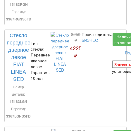
15183RGN
Еврокод:
3367RGNS5FD
Стекло
3250
Производитель:
Наличи
₽
БИЗНЕС
переднее
по запр
Тип
4225
дверное
стекла:
По
₽
Переднее
левое
дверное
FIAT
левое
LINEA
установи
Гарантия:
SED
10 лет
Номер
детали:
15183LGN
Еврокод:
3367LGNS5FD