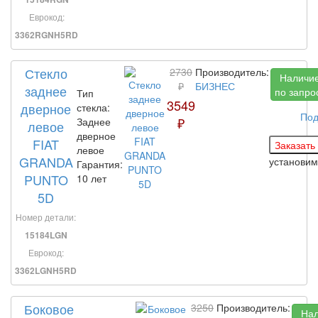
Еврокод:
3362RGNH5RD
Стекло
2730
Производитель:
Наличи
₽
БИЗНЕС
заднее
по запро
Тип
3549
дверное
стекла:
Под
₽
Заднее
левое
дверное
FIAT
левое
GRANDA
установи
Гарантия:
PUNTO
10 лет
5D
Номер детали:
15184LGN
Еврокод:
3362LGNH5RD
Боковое
3250
Производитель:
На