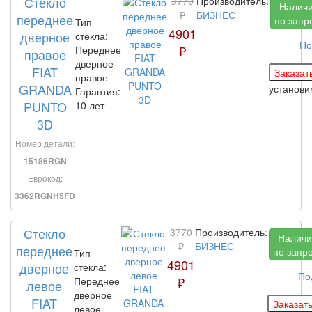
Стекло
3770
Производитель:
Налич
₽
БИЗНЕС
переднее
по запр
Тип
4901
дверное
стекла:
По
₽
Переднее
правое
дверное
FIAT
правое
GRANDA
установ
Гарантия:
PUNTO
10 лет
3D
Номер детали:
15186RGN
Еврокод:
3362RGNH5FD
Стекло
3770
Производитель:
Наличи
₽
БИЗНЕС
переднее
по запр
Тип
4901
дверное
стекла:
По
₽
Переднее
левое
дверное
FIAT
левое