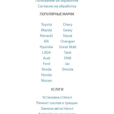
Положение об обработке
Согласие на обработку
ПОПУЛЯРНЫЕ МАРКИ
Toyota
Chery
Mazda
Geely
Renault
Haval
KIA
Changan
Hyundai
Great Wall
LADA
Tank
Audi
FAW
Ford
Jac
Skoda
Omoda
Honda
Nissan
УСЛУГИ
Установка стёкол
Ремонт сколов и трещин
Замена автостёкол
Автостёкла с выездом