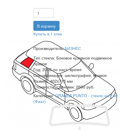
Купить в 1 клик
Производитель:
БИЗНЕС
Тип стекла:
Боковое кузовное подвижное
правое
Год:
2005-по наст. время
Спецификация:
шелкография, правое
Размер:
402x715 мм
Стоимость установки:
2600 руб.
Категории:
GRANDA PUNTO - стекло на Fiat
(Фиат)