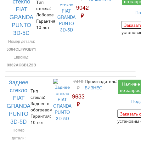
стекло
по запр
Тип
9042
FIAT
стекла:
По
₽
Лобовое
GRANDA
Гарантия:
PUNTO
10 лет
3D-5D
установи
Номер детали:
5384CLFWGBY1
Еврокод:
3362AGSBLZ2B
Заднее
7410
Производитель:
Наличие
₽
БИЗНЕС
стекло
по запрос
Тип
9633
FIAT
стекла:
Под
₽
Заднее с
GRANDA
обогревом
PUNTO
Гарантия:
3D-5D
установим
10 лет
Номер
детали: