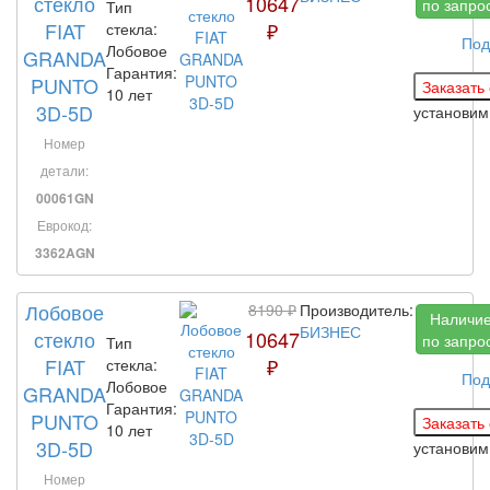
стекло
10647
по запро
Тип
FIAT
₽
стекла:
Под
Лобовое
GRANDA
Гарантия:
PUNTO
10 лет
3D-5D
установим
Номер
детали:
00061GN
Еврокод:
3362AGN
Лобовое
8190 ₽
Производитель:
Наличи
БИЗНЕС
стекло
10647
по запро
Тип
FIAT
₽
стекла:
Под
Лобовое
GRANDA
Гарантия:
PUNTO
10 лет
3D-5D
установим
Номер