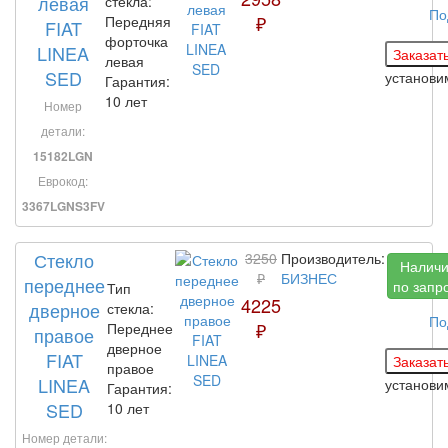
левая
стекла:
По
₽
Передняя
FIAT
форточка
LINEA
левая
SED
установ
Гарантия:
10 лет
Номер
детали:
15182LGN
Еврокод:
3367LGNS3FV
Стекло
3250
Производитель:
Налич
₽
БИЗНЕС
переднее
по запр
Тип
4225
дверное
стекла:
По
₽
Переднее
правое
дверное
FIAT
правое
LINEA
установ
Гарантия:
SED
10 лет
Номер детали: