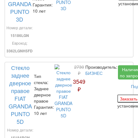
GRANDA
установ
Гарантия:
PUNTO
10 лет
3D
Номер детали:
15186LGN
Еврокод:
3362LGNH5FD
Стекло
2730
Производитель:
Наличи
₽
БИЗНЕС
заднее
по запро
Тип
3549
дверное
стекла:
По
₽
Заднее
правое
дверное
FIAT
правое
GRANDA
установи
Гарантия:
PUNTO
10 лет
5D
Номер детали:
15184RGN