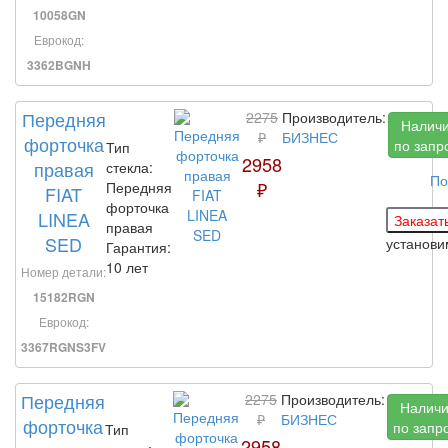
10058GN
Еврокод:
3362BGNH
Передняя
2275
Производитель:
Налич
₽
БИЗНЕС
форточка
по запр
Тип
2958
правая
стекла:
По
₽
Передняя
FIAT
форточка
LINEA
правая
SED
установ
Гарантия:
10 лет
Номер детали:
15182RGN
Еврокод:
3367RGNS3FV
Передняя
2275
Производитель:
Налич
₽
БИЗНЕС
форточка
по запр
Тип
2958