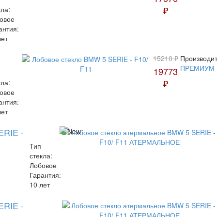
₽
кла:
овое
антия:
лет
15210 ₽
Производит
ПРЕМИУМ
19773
₽
кла:
овое
антия:
лет
ERIE -
Тип
стекла:
Лобовое
Гарантия:
10 лет
ERIE -