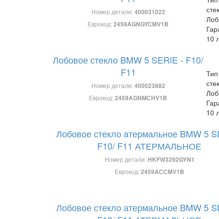
сте
Номер детали:
400031022
Лоб
Еврокод:
2459AGNGYCMV1B
Гар
10 
Лобовое стекло BMW 5 SERIE - F10/
F11
Тип
сте
Номер детали:
400023882
Лоб
Еврокод:
2459AGNMСHV1B
Гар
10 
Лобовое стекло атермальное BMW 5 S
F10/ F11 АТЕРМАЛЬНОЕ
Номер детали:
HKFW3292GYN1
Еврокод:
2459AССMV1B
Лобовое стекло атермальное BMW 5 S