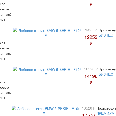
₽
кла:
бовое
антия:
лет
9425 ₽
Производи
БИЗНЕС
12253
п
₽
кла:
бовое
антия:
лет
10920 ₽
Производи
БИЗНЕС
14196
п
₽
кла:
бовое
антия:
лет
13520 ₽
Производит
ПРЕМИУМ
17576