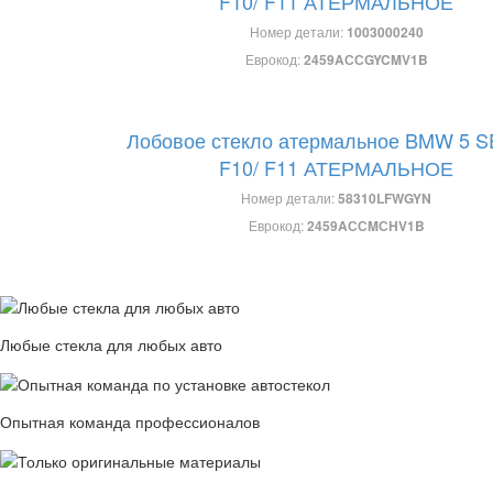
F10/ F11 АТЕРМАЛЬНОЕ
Номер детали:
1003000240
Еврокод:
2459AССGYCMV1B
Лобовое стекло атермальное BMW 5 S
F10/ F11 АТЕРМАЛЬНОЕ
Номер детали:
58310LFWGYN
Еврокод:
2459AССMСHV1B
Любые стекла для любых авто
Опытная команда профессионалов