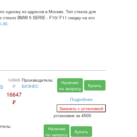
по одному из адресов в Москве. Тип стекла для
 стекло BMW 5 SERIE - F10/ F11 скидку на его
3-30
.
12805
Производитель:
Наличие
Купить
₽
БИЗНЕС
по запросу
16647
Подробнее
₽
установим за
4500
тель:
Наличие
Купить
по запросу