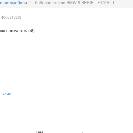
ые автомобили
Лобовое стекло BMW 5 SERIE - F10/ F11
:
400031033
)
нках покупателей)
1 клик
ние под зеркало, VIN-окно, датчик дождя/света