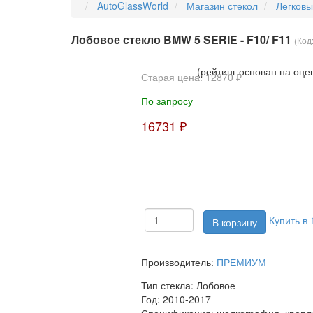
AutoGlassWorld
Магазин стекол
Легков
Лобовое стекло BMW 5 SERIE - F10/ F11
(Код
(рейтинг основан на оце
Старая цена:
12870 ₽
По запросу
16731 ₽
Купить в 
Производитель:
ПРЕМИУМ
Тип стекла:
Лобовое
Год:
2010-2017
Спецификация:
шелкография, крепле