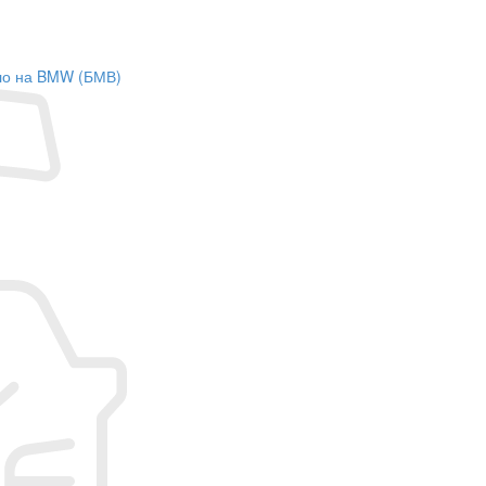
кло на BMW (БМВ)