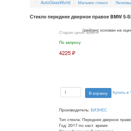
AutoGlassWorld
Магазин стекол
Легков
Стекло переднее дверное правое BMW 5-SE
(рейтинг основан на оце
Старая цена:
3250 ₽
По запросу
4225 ₽
Купить в 
Производитель:
БИЗНЕС
Тип стекла:
Переднее дверное прав
Год:
2017-по наст. время
Спецификация:
2 отверстия