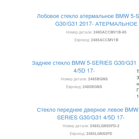
Лобовое стекло атермальное BMW 5-
G30/G31 2017- АТЕРМАЛЬНОЕ
Номер детали:
2485AССMV1B-85
Еврокод:
2485AССMV1B
Заднее стекло BMW 5-SERIES G30/G31
4/5D 17-
Т
З
Номер детали:
2485BGNS
о
Еврокод:
2485BGNS
Г
1
Стекло переднее дверное левое BMW 
SERIES G30/G31 4/5D 17-
Номер детали:
2485LGNS5FD-2
Еврокод:
2485LGNS5FD