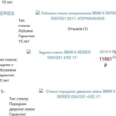
10 лет
SERIES
Тип
стекла:
Отзывов (1)
Лобовое
Гарантия:
10 лет
8970 ₽
П
Б
11661
ип стекла:
₽
аднее с
богревом
арантия:
0 лет
5-
Тип стекла:
Переднее
дверное левое
Гарантия: