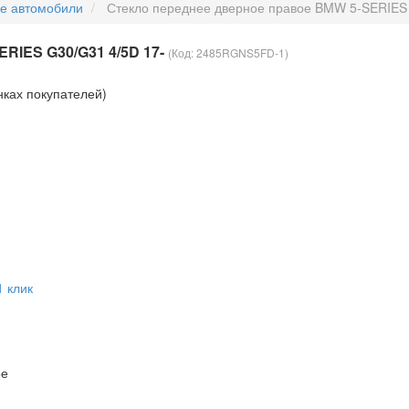
ые автомобили
Стекло переднее дверное правое BMW 5-SERIES 
RIES G30/G31 4/5D 17-
(Код:
2485RGNS5FD-1
)
нках покупателей)
1 клик
ое