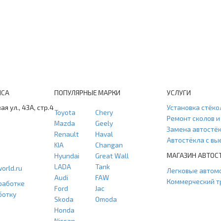
ИСА
ПОПУЛЯРНЫЕ МАРКИ
УСЛУГИ
ая ул., 43А, стр.4
Установка стёко
Toyota
Chery
Ремонт сколов 
Mazda
Geely
Замена автостё
Renault
Haval
Автостёкла с в
KIA
Changan
МАГАЗИН АВТОС
Hyundai
Great Wall
LADA
Tank
orld.ru
Легковые автом
Audi
FAW
Коммерческий т
работке
Ford
Jac
ботку
Skoda
Omoda
Honda
Nissan