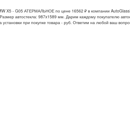
MW X5 - G05 АТЕРМАЛЬНОЕ по цене 16562 ₽ в компании AutoGlassWo
я. Размер автостекла: 987x1589 мм. Дарим каждому покупателю авт
 установки при покупке товара -
руб. Ответим на любой ваш вопр