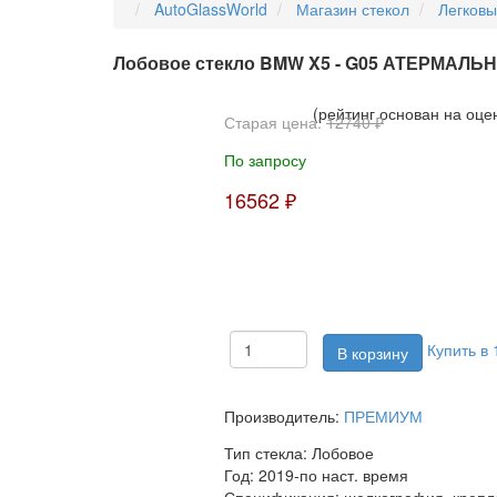
AutoGlassWorld
Магазин стекол
Легков
Лобовое стекло BMW X5 - G05 АТЕРМАЛЬ
(рейтинг основан на оце
Старая цена:
12740 ₽
По запросу
16562 ₽
Купить в 
Производитель:
ПРЕМИУМ
Тип стекла:
Лобовое
Год:
2019-по наст. время
Спецификация:
шелкография, крепле