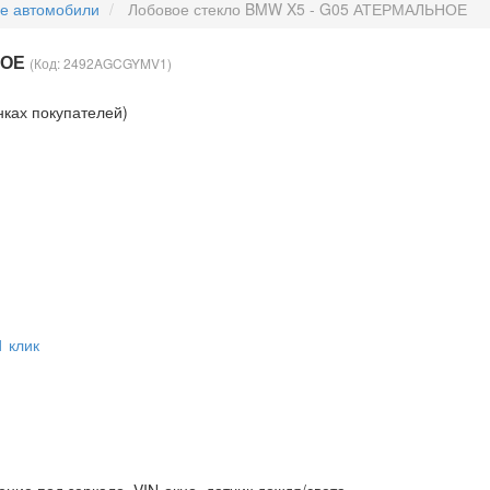
ые автомобили
Лобовое стекло BMW X5 - G05 АТЕРМАЛЬНОЕ
НОЕ
(Код:
2492AGCGYMV1
)
нках покупателей)
1 клик
ние под зеркало, VIN-окно, датчик дождя/света