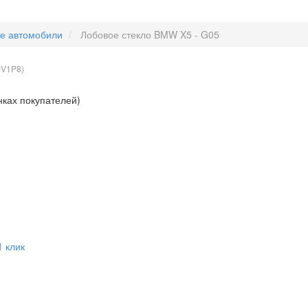
ые автомобили
Лобовое стекло BMW X5 - G05
V1P8
)
нках покупателей)
1 клик