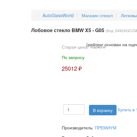
AutoGlassWorld
Магазин стекол
Легков
Лобовое стекло BMW X5 - G05
(Код:
2492AGCCM
(рейтинг основан на оце
Старая цена:
19240 ₽
По запросу
25012 ₽
Купить в 
Производитель:
ПРЕМИУМ