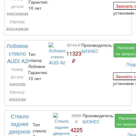
Гарантия:
детали:
10 лет
установим
00923GNGN
Еврокод:
8562AGNGN
Лобовое
8710 ₽
Производитель:
Наличие
БИЗНЕС
стекло
11323
по запрос
Тип
AUDI A2
₽
стекла:
Под
Лобовое
Номер
Гарантия:
детали:
10 лет
установим 
00923GN
Еврокод:
8562AGN
Стекло
3250
Производитель:
Наличие
₽
БИЗНЕС
заднее
по запро
Тип
4225
дверное
стекла:
Под