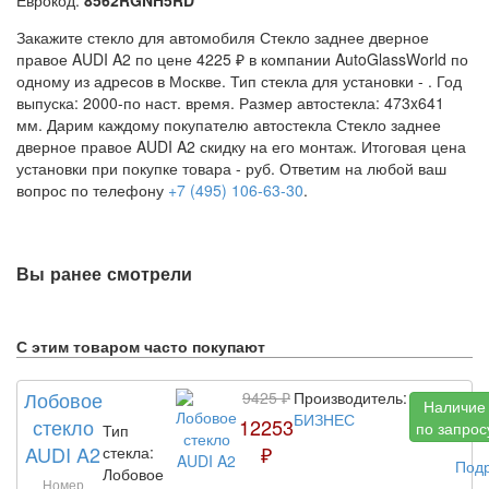
Закажите стекло для автомобиля Стекло заднее дверное
правое AUDI A2 по цене 4225 ₽ в компании AutoGlassWorld по
одному из адресов в Москве. Тип стекла для установки -
. Год
выпуска: 2000-по наст. время. Размер автостекла: 473x641
мм. Дарим каждому покупателю автостекла Стекло заднее
дверное правое AUDI A2 скидку на его монтаж. Итоговая цена
установки при покупке товара -
руб. Ответим на любой ваш
вопрос по телефону
+7 (495) 106-63-30
.
Вы ранее смотрели
С этим товаром часто покупают
Лобовое
9425 ₽
Производитель:
Наличие
БИЗНЕС
стекло
12253
по запрос
Тип
AUDI A2
₽
стекла:
Под
Лобовое
Номер