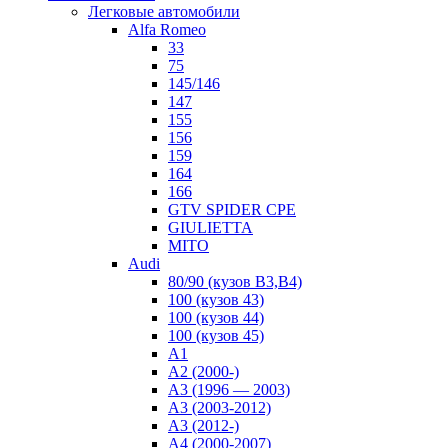
Легковые автомобили
Alfa Romeo
33
75
145/146
147
155
156
159
164
166
GTV SPIDER CPE
GIULIETTA
MITO
Audi
80/90 (кузов B3,B4)
100 (кузов 43)
100 (кузов 44)
100 (кузов 45)
A1
A2 (2000-)
A3 (1996 — 2003)
A3 (2003-2012)
A3 (2012-)
A4 (2000-2007)