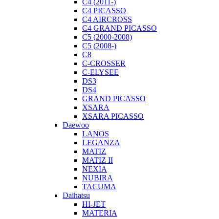
C4 (2011-)
С4 PICASSO
C4 AIRCROSS
С4 GRAND PICASSO
C5 (2000-2008)
C5 (2008-)
C8
C-CROSSER
C-ELYSEE
DS3
DS4
GRAND PICASSO
XSARA
XSARA PICASSO
Daewoo
LANOS
LEGANZA
MATIZ
MATIZ II
NEXIA
NUBIRA
TACUMA
Daihatsu
HI-JET
MATERIA