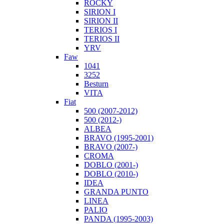
ROCKY
SIRION I
SIRION II
TERIOS I
TERIOS II
YRV
Faw
1041
3252
Besturn
VITA
Fiat
500 (2007-2012)
500 (2012-)
ALBEA
BRAVO (1995-2001)
BRAVO (2007-)
CROMA
DOBLO (2001-)
DOBLO (2010-)
IDEA
GRANDA PUNTO
LINEA
PALIO
PANDA (1995-2003)