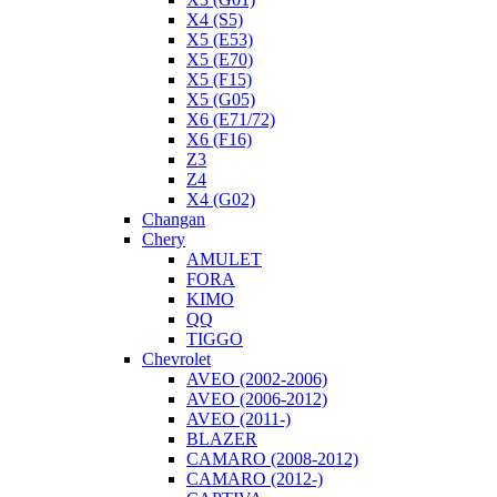
X4 (S5)
X5 (E53)
X5 (E70)
X5 (F15)
X5 (G05)
X6 (E71/72)
X6 (F16)
Z3
Z4
X4 (G02)
Changan
Chery
AMULET
FORA
KIMO
QQ
TIGGO
Chevrolet
AVEO (2002-2006)
AVEO (2006-2012)
AVEO (2011-)
BLAZER
CAMARO (2008-2012)
CAMARO (2012-)