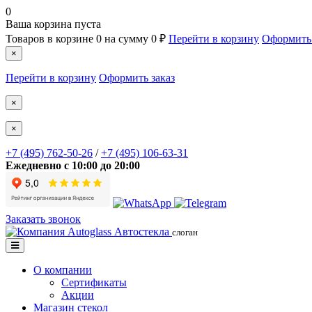
0
Ваша корзина пуста
Товаров в корзине
0
на сумму
0 ₽
Перейти в корзину
Оформить 
×
Перейти в корзину
Оформить заказ
×
×
+7
(495)
762-50-26
/
+7
(495)
106-63-31
Ежедневно с 10:00 до 20:00
Заказать звонок
Автостекла
слоган
О компании
Сертификаты
Акции
Магазин стекол