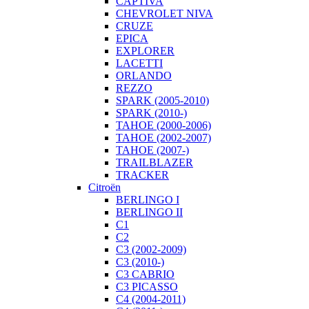
CAPTIVA
CHEVROLET NIVA
CRUZE
EPICA
EXPLORER
LACETTI
ORLANDO
REZZO
SPARK (2005-2010)
SPARK (2010-)
TAHOE (2000-2006)
TAHOE (2002-2007)
TAHOE (2007-)
TRAILBLAZER
TRACKER
Citroën
BERLINGO I
BERLINGO II
C1
C2
C3 (2002-2009)
C3 (2010-)
C3 CABRIO
C3 PICASSO
C4 (2004-2011)