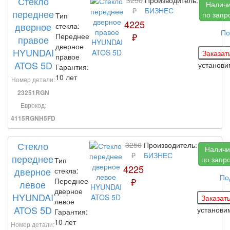
Стекло
Налич
₽
БИЗНЕС
переднее
по запр
Тип
4225
дверное
стекла:
По
₽
Переднее
правое
дверное
HYUNDAI
правое
ATOS 5D
установ
Гарантия:
10 лет
Номер детали:
23251RGN
Еврокод:
4115RGNH5FD
Стекло
3250
Производитель:
Наличи
₽
БИЗНЕС
переднее
по запр
Тип
4225
дверное
стекла:
По
₽
Переднее
левое
дверное
HYUNDAI
левое
ATOS 5D
установ
Гарантия:
10 лет
Номер детали: