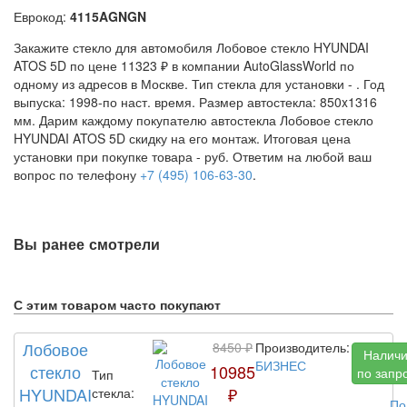
Еврокод:
4115AGNGN
Закажите стекло для автомобиля Лобовое стекло HYUNDAI
ATOS 5D по цене 11323 ₽ в компании AutoGlassWorld по
одному из адресов в Москве. Тип стекла для установки -
. Год
выпуска: 1998-по наст. время. Размер автостекла: 850x1316
мм. Дарим каждому покупателю автостекла Лобовое стекло
HYUNDAI ATOS 5D скидку на его монтаж. Итоговая цена
установки при покупке товара -
руб. Ответим на любой ваш
вопрос по телефону
+7 (495) 106-63-30
.
Вы ранее смотрели
С этим товаром часто покупают
Лобовое
8450 ₽
Производитель:
Налич
БИЗНЕС
стекло
10985
по запр
Тип
HYUNDAI
₽
стекла:
По