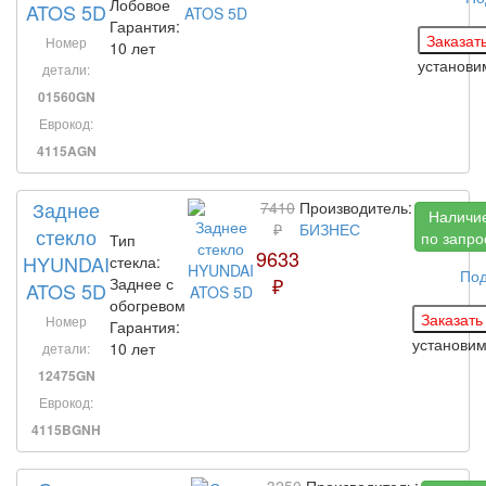
Лобовое
ATOS 5D
Гарантия:
Номер
10 лет
установи
детали:
01560GN
Еврокод:
4115AGN
Заднее
7410
Производитель:
Наличи
₽
БИЗНЕС
стекло
по запро
Тип
9633
HYUNDAI
стекла:
По
₽
Заднее с
ATOS 5D
обогревом
Номер
Гарантия:
установи
10 лет
детали:
12475GN
Еврокод:
4115BGNH
3250
Производитель: