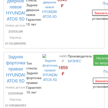
дверное
По
₽
Заднее
левое
дверное
HYUNDAI
левое
ATOS 5D
установи
Гарантия:
10 лет
Номер детали:
23253LGN
Еврокод:
4115LGNH5RD
Задняя
1430
Производитель:
Налич
₽
БИЗНЕС
форточка
по запр
Тип
1859
правая
стекла:
По
₽
Задняя
HYUNDAI
форточка
ATOS 5D
правая
установ
Гарантия:
Номер детали:
10 лет
23255RGN
Еврокод:
4115RGNH5RV