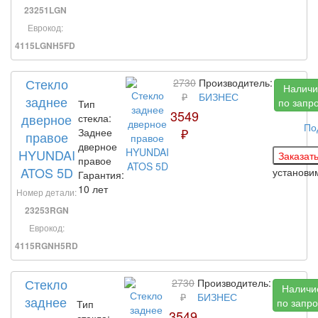
23251LGN
Еврокод:
4115LGNH5FD
Стекло
2730
Производитель:
Наличи
₽
БИЗНЕС
заднее
по запр
Тип
3549
дверное
стекла:
По
₽
Заднее
правое
дверное
HYUNDAI
правое
ATOS 5D
установ
Гарантия:
10 лет
Номер детали:
23253RGN
Еврокод:
4115RGNH5RD
Стекло
2730
Производитель:
Наличи
₽
БИЗНЕС
заднее
по запро
Тип
3549
стекла: