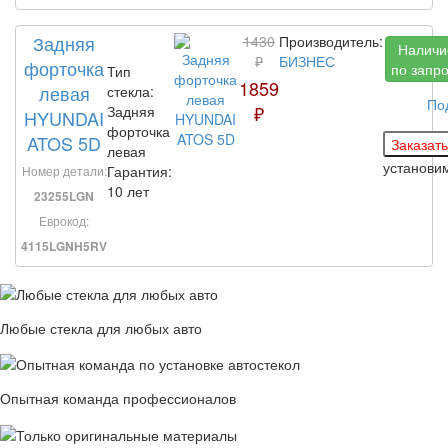
Задняя
1430
Производитель:
Наличи
₽
БИЗНЕС
форточка
по запр
Тип
1859
левая
стекла:
По
₽
Задняя
HYUNDAI
форточка
ATOS 5D
левая
установи
Гарантия:
Номер детали:
10 лет
23255LGN
Еврокод:
4115LGNH5RV
Любые стекла для любых авто
Опытная команда профессионалов