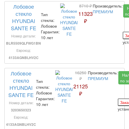
Лобовое
8710 ₽
Производитель:
ПРЕМИУМ
стекло
11323
по
Тип
HYUNDAI
₽
стекла:
Лобовое
SANTE FE
Гарантия:
Номер детали:
10 лет
ус
BLR5509QLFWG1BN
Еврокод:
4133AGNBLHV2C
Лобовое
16250
Производитель:
На
₽
ПРЕМИУМ
стекло
по з
Тип
21125
HYUNDAI
стекла:
₽
Лобовое
SANTE FE
Гарантия:
Номер детали:
10 лет
устан
3203650323
Еврокод:
4133AGNBLHV2C