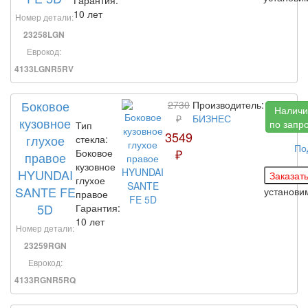
10 лет
Номер детали:
23258LGN
Еврокод:
4133LGNR5RV
Боковое
2730
Производитель:
Наличи
₽
БИЗНЕС
кузовное
по запр
Тип
3549
глухое
стекла:
По
₽
Боковое
правое
кузовное
HYUNDAI
глухое
SANTE FE
установ
правое
5D
Гарантия:
10 лет
Номер детали:
23259RGN
Еврокод:
4133RGNR5RQ