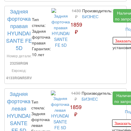
Задняя
1430
Производитель:
Налич
₽
БИЗНЕС
форточка
по запр
Тип
1859
правая
стекла:
По
₽
Задняя
HYUNDAI
форточка
SANTE FE
правая
5D
установ
Гарантия:
10 лет
Номер детали:
23258RGN
Еврокод:
4133RGNR5RV
Задняя
1430
Производитель:
Наличи
₽
БИЗНЕС
форточка
по запр
Тип
1859
левая
стекла:
По
₽
Задняя
HYUNDAI
форточка
SANTE
левая
FE 5D
установи
Гарантия: