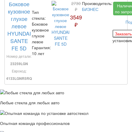
Боковое
2730
Производитель:
Наличи
₽
БИЗНЕС
кузовное
по запро
Тип
3549
глухое
стекла:
По
₽
Боковое
левое
кузовное
HYUNDAI
глухое
SANTE
установи
левое
FE 5D
Гарантия:
10 лет
Номер детали:
23259LGN
Еврокод:
4133LGNR5RQ
Любые стекла для любых авто
Опытная команда профессионалов