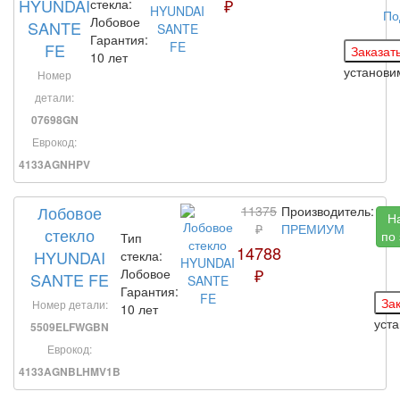
HYUNDAI
₽
стекла:
По
Лобовое
SANTE
Гарантия:
FE
10 лет
установи
Номер
детали:
07698GN
Еврокод:
4133AGNHPV
Лобовое
11375
Производитель:
Н
₽
ПРЕМИУМ
стекло
по
Тип
14788
HYUNDAI
стекла:
₽
Лобовое
SANTE FE
Гарантия:
Номер детали:
10 лет
уст
5509ELFWGBN
Еврокод:
4133AGNBLHMV1B