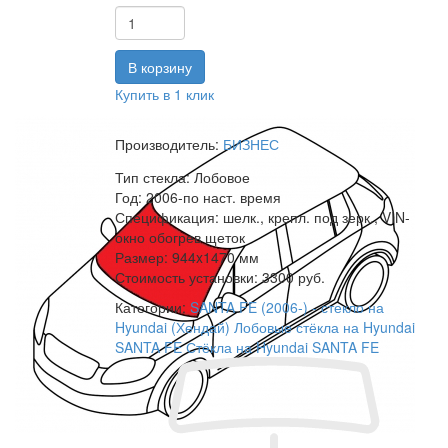
Купить в 1 клик
Производитель:
БИЗНЕС
Тип стекла:
Лобовое
Год:
2006-по наст. время
Спецификация:
шелк., крепл. под зерк., VIN-
окно обогрев щеток
Размер:
944x1470 мм
Стоимость установки:
3300 руб.
Категории:
SANTA FE (2006-) - стекло на
Hyundai (Хендай)
Лобовые стёкла на Hyundai
SANTA FE
Стёкла на Hyundai SANTA FE