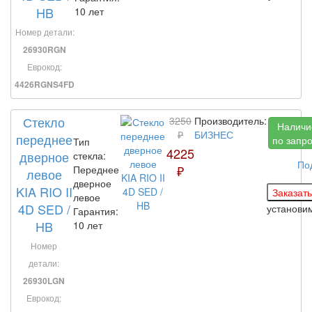
HB
10 лет
Номер детали:
26930RGN
Еврокод:
4426RGNS4FD
Стекло
3250
Производитель:
Наличи
₽
БИЗНЕС
переднее
по запр
Тип
4225
дверное
стекла:
По
₽
Переднее
левое
дверное
KIA RIO II
левое
4D SED /
установи
Гарантия:
HB
10 лет
Номер
детали:
26930LGN
Еврокод: