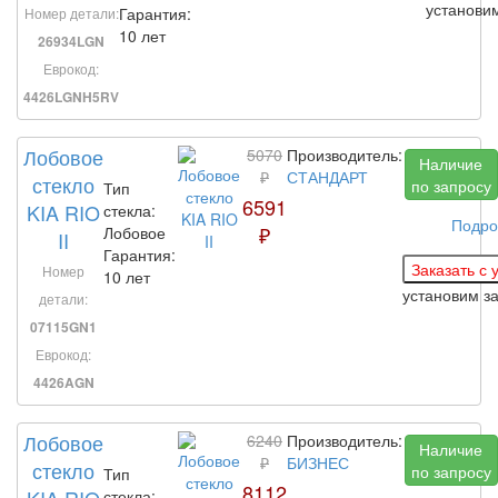
установи
Гарантия:
Номер детали:
10 лет
26934LGN
Еврокод:
4426LGNH5RV
Лобовое
5070
Производитель:
Наличие
₽
СТАНДАРТ
стекло
по запросу
Тип
6591
KIA RIO
стекла:
Подро
₽
Лобовое
II
Гарантия:
Номер
10 лет
установим з
детали:
07115GN1
Еврокод:
4426AGN
Лобовое
6240
Производитель:
Наличие
₽
БИЗНЕС
стекло
по запросу
Тип
8112
KIA RIO
стекла: