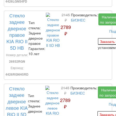
4426LGNS4FD
Стекло
2145
Производитель:
Наличи
₽
БИЗНЕС
заднее
по запро
Тип
2789
дверное
стекла:
Под
₽
Заднее
правое
дверное
KIA RIO II
правое
5D HB
установи
Гарантия:
10 лет
Номер детали:
26932RGN
Еврокод:
4426RGNH5RD
Стекло
2145
Производитель:
Наличие
₽
БИЗНЕС
заднее
по запро
Тип
2789
дверное
стекла:
Под
₽
Заднее
левое KIA
дверное
RIO II 5D