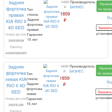
Задняя
1430
Производитель:
Наличи
₽
БИЗНЕС
форточка
по запр
Тип
1859
правая
стекла:
По
₽
Задняя
KIA RIO II
форточка
4D SED
правая
установ
Гарантия:
Номер детали:
10 лет
26933RGN
Еврокод:
4426RGNS4RV
Задняя
1430
Производитель:
Наличи
₽
БИЗНЕС
форточка
по запро
Тип
1859
левая KIA
стекла:
По
₽
Задняя
RIO II 4D
форточка
SED
левая
установи
Гарантия:
Номер детали:
10 лет
26933LGN
Еврокод: