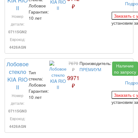
Подро
₽
Лобовое
II
Гарантия:
Номер
10 лет
установим з
детали:
07115GN2
Еврокод:
4426AGN
Лобовое
7670
Производитель:
Наличие
₽
ПРЕМИУМ
стекло
по запросу
Тип
9971
KIA RIO
стекла:
Подро
₽
Лобовое
II
Гарантия:
Номер
10 лет
установим з
детали:
07115GN3
Еврокод:
4426AGN