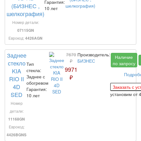
Гарантия:
(БИЗНЕС ,
10 лет
шелкография)
Номер детали:
07115GN
Еврокод:
4426AGN
Заднее
7670
Производитель:
Наличие
₽
БИЗНЕС
стекло
по запросу
Тип
9971
KIA
стекла:
Подроб
₽
Заднее с
RIO II
обогревом
4D
Гарантия:
SED
установим
от 
10 лет
Номер
детали:
11168GN
Еврокод:
4426BGNS