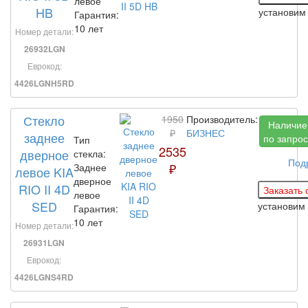
левое
HB
установи
Гарантия:
10 лет
Номер детали:
26932LGN
Еврокод:
4426LGNH5RD
Стекло
1950
Производитель:
Наличие
₽
БИЗНЕС
заднее
по запрос
Тип
2535
дверное
стекла:
Под
₽
Заднее
левое KIA
дверное
RIO II 4D
левое
SED
установим
Гарантия:
10 лет
Номер детали:
26931LGN
Еврокод:
4426LGNS4RD