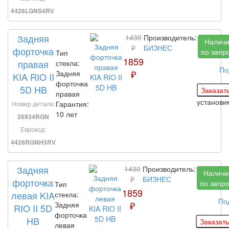
4426LGNS4RV
Задняя
1430
Производитель:
Налич
₽
БИЗНЕС
форточка
по запр
Тип
1859
правая
стекла:
По
₽
Задняя
KIA RIO II
форточка
5D HB
правая
установ
Гарантия:
Номер детали:
10 лет
26934RGN
Еврокод:
4426RGNH5RV
Задняя
1430
Производитель:
Наличи
₽
БИЗНЕС
форточка
по запр
Тип
1859
левая KIA
стекла:
По
₽
Задняя
RIO II 5D
форточка
HB
левая