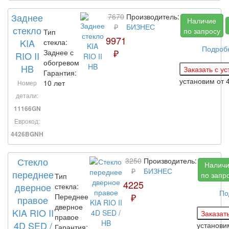
Заднее
7670
Производитель:
Наличие
₽
БИЗНЕС
стекло
по запросу
Тип
9971
KIA
стекла:
Подроб
₽
Заднее с
RIO II
обогревом
HB
Гарантия:
установим
от 
10 лет
Номер
детали:
11166GN
Еврокод:
4426BGNH
Стекло
3250
Производитель:
Налич
₽
БИЗНЕС
переднее
по запр
Тип
4225
дверное
стекла:
По
₽
Переднее
правое
дверное
KIA RIO II
правое
4D SED /
установ
Гарантия: